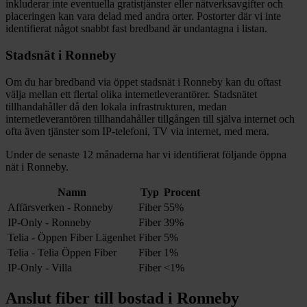
inkluderar inte eventuella gratistjänster eller nätverksavgifter och
placeringen kan vara delad med andra orter. Postorter där vi inte
identifierat något snabbt fast bredband är undantagna i listan.
Stadsnät i
Ronneby
Om du har bredband via öppet stadsnät i
Ronneby
kan du oftast
välja mellan ett flertal olika internetleverantörer. Stadsnätet
tillhandahåller då den lokala infrastrukturen, medan
internetleverantören tillhandahåller tillgången till själva internet och
ofta även tjänster som IP-telefoni, TV via internet, med mera.
Under de senaste 12
månaderna har vi identifierat följande öppna
nät i
Ronneby
.
Namn
Typ
Procent
Affärsverken - Ronneby
Fiber
55%
IP-Only - Ronneby
Fiber
39%
Telia - Öppen Fiber Lägenhet
Fiber
5%
Telia - Telia Öppen Fiber
Fiber
1%
IP-Only - Villa
Fiber
<1%
Anslut fiber till bostad i
Ronneby