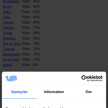
Bredband2
Fiber
86%
Boxer
Fiber
84%
Tele2
Fiber
83%
Telia
Fiber
83%
Allente
Fiber
80%
Telenor
Fiber
74%
Ownit
Fiber
59%
Halebop
Fiber
56%
Net at Once
Fiber
39%
Comviq
Fiber
33%
Internetport
Fiber
18%
Trygg Surf
Fiber
14%
Inleed
Fiber
6%
Om du vill se exakt vilka internetleverantörer som erbjuder
bredband på din adress i
Ronneby
på
Bredbandsval.se
är det bara att
göra en snabb sökning här:
Samtycke
Information
Om
Sök