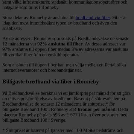
samt vilka infrastrukturer, stadsnät, kommunikationsoperatörer och
nätägare som finns i
Ronneby
.
Stora delar
av
Ronneby
är anslutna till
bredband via fiber
. Fiber är
idag den mest framtidssäkra typen av bredband och även den
snabbaste.
Av de adresser i
Ronneby
som sökts på Bredbandsval.se de senaste
12
månaderna var
92%
anslutna till fiber
. Av dessa adresser var
97%
anslutna till öppen fiber medan
3%
av adresserna var anslutna
till vertikal fiber från en enskild operatör.
Som ansluten till öppen fiber kan man välja mellan ett flertal olika
internetleverantörer och bredbandstjänster.
Billigaste bredband via fiber i
Ronneby
På Bredbandsval.se beräknar vi ett jämförpris per månad för att göra
en rättvis prisjämförelse av bredband. Baserat på sökresultaten på
Bredbandsval.se de senaste 12
månaderna är snittpriset
*
för
billigaste Bredband
100 i
Ronneby
314
kronor per månad
. Detta
placerar
Ronneby
på plats
593
av
1 677
i listan över postorter med
billigaste Bredband
100 i Sverige.
*
Snittpriset är baserat på tjänster med 100
Mbit/s nedströms och