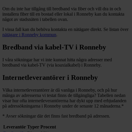
Om du inte har tillgång till bredband via fiber och vill dra in och
installera fiber till en bostad eller lokal i
Ronneby
kan du kontakta
något av stadsnäten i tabellen ovan
.
I vissa fall kan du behöva kontakta en nätägare direkt. Se listan över
nätägare i
Ronneby
kommun
.
Bredband via kabel-TV i
Ronneby
I våra sökningar har vi inte kunnat hitta några adresser med
bredband via kabel-TV (via koaxialkabel) i
Ronneby
.
Internetleverantörer i
Ronneby
Vilka internetleverantörer är då vanliga i
Ronneby
, och på hur
många av adresserna vi testat finns de tillgängliga? Tabellen nedan
visar hur ofta internetleverantörerna har dykt upp med erbjudanden
på adressökningarna i
Ronneby
under de senaste 12
månaderna.
*
*
Avser sökningar där det finns fast bredband på adressen.
Leverantör
Typer
Procent