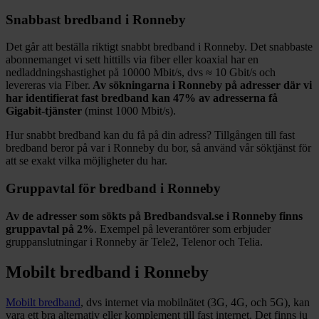
Snabbast bredband i
Ronneby
Det går att beställa riktigt snabbt bredband i
Ronneby
. Det snabbaste
abonnemanget vi sett hittills via fiber eller koaxial har en
nedladdningshastighet på
10000
Mbit/s, dvs ≈
10
Gbit/s och
levereras via
Fiber
.
Av sökningarna i
Ronneby
på adresser där vi
har identifierat fast bredband kan
47%
av adresserna få
Gigabit-tjänster
(minst 1000
Mbit/s).
Hur snabbt bredband kan du få på din adress? Tillgången till fast
bredband beror på var i
Ronneby
du bor, så använd vår söktjänst för
att se exakt vilka möjligheter du har.
Gruppavtal för bredband i
Ronneby
Av de adresser som sökts på Bredbandsval.se i
Ronneby
finns
gruppavtal på
2%
. Exempel på leverantörer som erbjuder
gruppanslutningar i
Ronneby
är
Tele2, Telenor och Telia
.
Mobilt bredband i
Ronneby
Mobilt bredband
, dvs internet via mobilnätet (3G, 4G, och 5G), kan
vara ett bra alternativ eller komplement till fast internet. Det finns ju