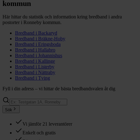
kommun
Här hittar du statistik och information kring bredband i andra
postorter i
Ronneby
kommun.
Bredband i
Backaryd
Bredband i
Bräkne-Hoby
Bredband i
Eringsboda
Bredband i
Hallabro
Bredband i
Johannishus
Bredband i
Kallinge
Bredband i
Listerby
Bredband i
Nättraby
Bredband i
Tving
Fyll i din adress – vi hittar de bästa bredbandsvalen åt dig
Sök
Vi jämför 21 leverantörer
Enkelt och gratis