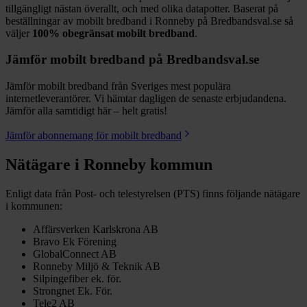
tillgängligt nästan överallt, och med olika datapotter.
Baserat på
beställningar av mobilt bredband i Ronneby på Bredbandsval.se så
väljer
100%
obegränsat mobilt bredband
.
Jämför mobilt bredband på Bredbandsval.se
Jämför mobilt bredband från Sveriges mest populära
internetleverantörer. Vi hämtar dagligen de senaste erbjudandena.
Jämför alla samtidigt här – helt gratis!
Jämför abonnemang för mobilt bredband
Nätägare i
Ronneby
kommun
Enligt data från Post- och telestyrelsen (PTS) finns följande nätägare
i kommunen:
Affärsverken Karlskrona AB
Bravo Ek Förening
GlobalConnect AB
Ronneby Miljö & Teknik AB
Silpingefiber ek. för.
Strongnet Ek. För.
Tele2 AB