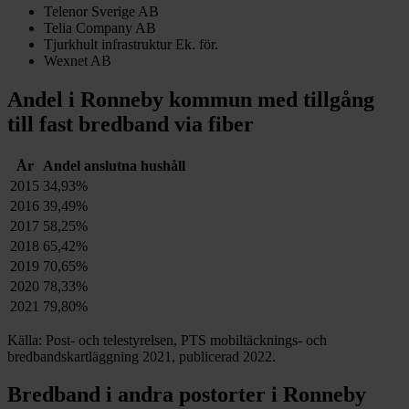
Telenor Sverige AB
Telia Company AB
Tjurkhult infrastruktur Ek. för.
Wexnet AB
Andel i
Ronneby
kommun med tillgång
till fast bredband via fiber
År
Andel anslutna hushåll
2015
34,93%
2016
39,49%
2017
58,25%
2018
65,42%
2019
70,65%
2020
78,33%
2021
79,80%
Källa: Post- och telestyrelsen, PTS mobiltäcknings- och
bredbandskartläggning 2021, publicerad 2022.
Bredband i andra postorter i
Ronneby