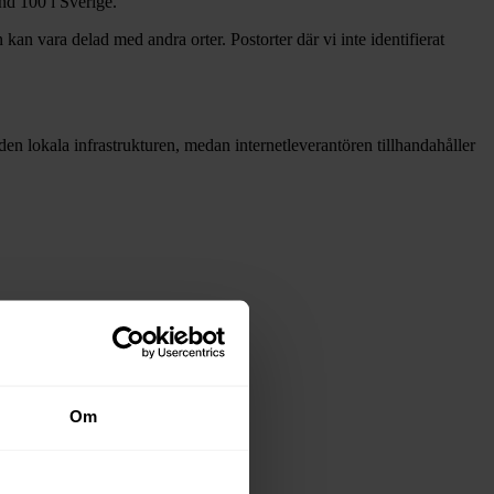
and
100 i Sverige.
 kan vara delad med andra orter. Postorter där vi inte identifierat
å den lokala infrastrukturen, medan internetleverantören tillhandahåller
adsnäten i tabellen ovan
.
Om