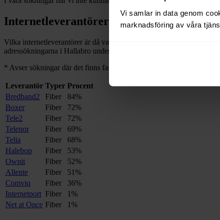
I våra sökningar har vi inte kunnat hitta några adresser med bredband
Vi samlar in data genom cooki
Internetleverantörer i
Hallabro
marknadsföring av våra tjänst
Vilka internetleverantörer är då vanliga i
Hallabro
, och på hur många a
adressökningarna i
Hallabro
under de senaste 12
månaderna.
*
*
Avser sökningar där det finns fast bredband på adressen.
Leverantör
Typer
Procent
Bredband2
Fiber
84%
Boxer
Fiber
72%
Tele2
Fiber
72%
Telenor
Fiber
69%
Telia
Fiber
68%
Halebop
Fiber
53%
Ownit
Fiber
52%
Allente
Fiber
51%
Comviq
Fiber
36%
Internetport
Fiber
1%
Net at Once
Fiber
1%