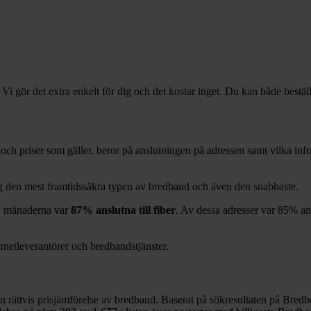
 Vi gör det extra enkelt för dig och det kostar inget. Du kan både bestäl
er och priser som gäller, beror på anslutningen på adressen samt vilka i
ag den mest framtidssäkra typen av bredband och även den snabbaste.
2
månaderna var
87%
anslutna till fiber
. Av dessa adresser var
85%
an
ernetleverantörer och bredbandstjänster.
en rättvis prisjämförelse av bredband. Baserat på sökresultaten på Bredb