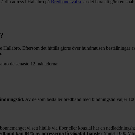
på din adress i
Hallabro
på
Bredbandsval.se
är det bara att göra en sna
?
ve
Hallabro
. Eftersom det hittills gjorts över hundratusen beställningar 
o
.
labro
de senaste 12
månaderna:
indningstid
. Av de som beställer bredband med bindningstid väljer
10
bonnemanget vi sett hittills via fiber eller koaxial har en nedladdningsh
bredband kan
84%
av adresserna få Gigabit-tjänster
(minst 1000
Mbit