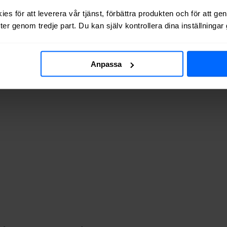
 via kabel-TV (via koaxialkabel) i
Hallabro
.
es för att leverera vår tjänst, förbättra produkten och för att ge
er genom tredje part. Du kan själv kontrollera dina inställninga
v adresserna vi testat finns de tillgängliga? Tabellen nedan visar hur 
Anpassa