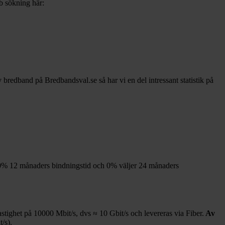
bb sökning här:
av bredband på Bredbandsval.se så har vi en del intressant statistik på
0%
12
månaders bindningstid och
0%
väljer 24
månaders
astighet på
10000
Mbit/s, dvs ≈
10
Gbit/s och levereras via
Fiber
.
Av
/s).