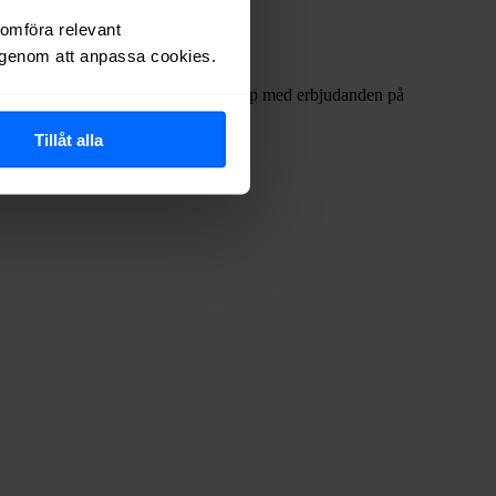
nomföra relevant
r genom att anpassa cookies.
ofta internetleverantörerna har dykt upp med erbjudanden på
Tillåt alla