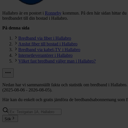
Hallabro är en postort i
Ronneby
kommun.
På den här sidan hittar du
bredbandet till din bostad i Hallabro.
På denna sida
Bredband via fiber i Hallabro
Anslut fiber till bostad i Hallabro
Bredband via kabel-TV i Hallabro
Internetleverantörer i Hallabro
Vilket fast bredband väljer man i Hallabro?
Nedan har vi sammanställt fakta och statistik om bredband i Hallabro
(2025-08-06 - 2026-08-05).
Här kan du enkelt och gratis jämföra de bredbandsabonnemang som finn
Sök