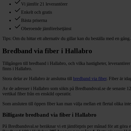
Vi jämför 21 leverantörer
Enkelt och gratis
Bästa priserna
Oberoende jämförelsetjänst
Tips:
Om du hittar ett alternativ du gillar kan du beställa med en gång.
Bredband via fiber i
Hallabro
Tillgången till bredband i
Hallabro
, och vilka hastigheter, leverantör
finns i
Hallabro
.
Stora delar
av
Hallabro
är anslutna till
bredband via fiber
. Fiber är id
Av de adresser i
Hallabro
som sökts på Bredbandsval.se de senaste 1
vertikal fiber från en enskild operatör.
Som ansluten till öppen fiber kan man välja mellan ett flertal olika int
Billigaste bredband via fiber i
Hallabro
På Bredbandsval.se beräknar vi ett jämförpris per månad för att göra 