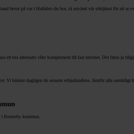
band beror på var i
Hallabro
du bor, så använd vår söktjänst för att se e
 ett bra alternativ eller komplement till fast internet. Det finns ju till
r. Vi hämtar dagligen de senaste erbjudandena. Jämför alla samtidigt hä
mmun
r i
Ronneby
kommun.