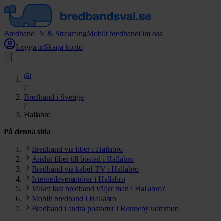
Bredband
TV & Streaming
Mobilt bredband
Om oss
Logga in
Skapa konto
/
Bredband i Sverige
/
Hallabro
På denna sida
Bredband via fiber i Hallabro
Anslut fiber till bostad i Hallabro
Bredband via kabel-TV i Hallabro
Internetleverantörer i Hallabro
Vilket fast bredband väljer man i Hallabro?
Mobilt bredband i Hallabro
Bredband i andra postorter i Ronneby kommun