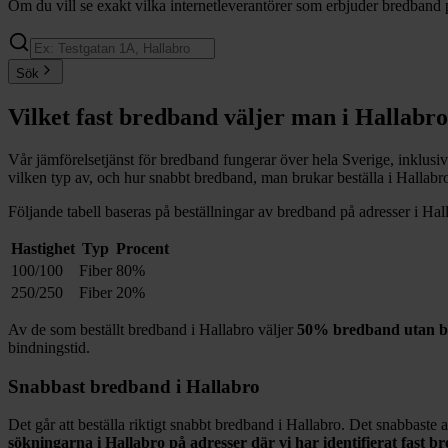
Om du vill se exakt vilka internetleverantörer som erbjuder bredband 
Sök
Vilket fast bredband väljer man i
Hallabro
Vår jämförelsetjänst för bredband fungerar över hela Sverige, inklusi
vilken typ av, och hur snabbt bredband, man brukar beställa i
Hallabr
Följande tabell baseras på beställningar av bredband på adresser i
Hal
Hastighet
Typ
Procent
100/100
Fiber
80%
250/250
Fiber
20%
Av de som beställt bredband i
Hallabro
väljer
50%
bredband utan b
bindningstid.
Snabbast bredband i
Hallabro
Det går att beställa riktigt snabbt bredband i
Hallabro
. Det snabbaste a
sökningarna i
Hallabro
på adresser där vi har identifierat fast 