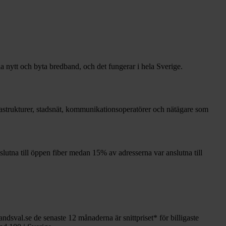
la nytt och byta bredband, och det fungerar i hela Sverige.
nfrastrukturer, stadsnät, kommunikationsoperatörer och nätägare som
slutna till öppen fiber medan
15%
av adresserna var anslutna till
andsval.se de senaste 12
månaderna är snittpriset
*
för billigaste