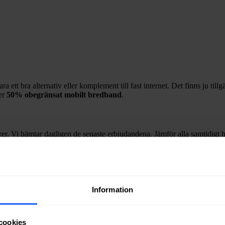
 ett bra alternativ eller komplement till fast internet. Det finns ju till
jer
50%
obegränsat mobilt bredband
.
r. Vi hämtar dagligen de senaste erbjudandena. Jämför alla samtidigt hä
mmun
Information
r i
Ljusdals
kommun.
cookies