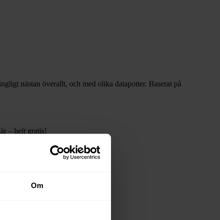
gängligt nästan överallt, och med olika datapotter.
Baserat på
r – helt gratis!
Om