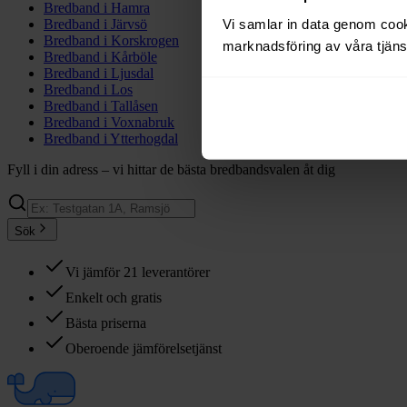
Bredband i
Hamra
Vi samlar in data genom cooki
Bredband i
Järvsö
Bredband i
Korskrogen
marknadsföring av våra tjänst
Bredband i
Kårböle
Bredband i
Ljusdal
Bredband i
Los
Bredband i
Tallåsen
Bredband i
Voxnabruk
Bredband i
Ytterhogdal
Fyll i din adress – vi hittar de bästa bredbandsvalen åt dig
Sök
Vi jämför 21 leverantörer
Enkelt och gratis
Bästa priserna
Oberoende jämförelsetjänst