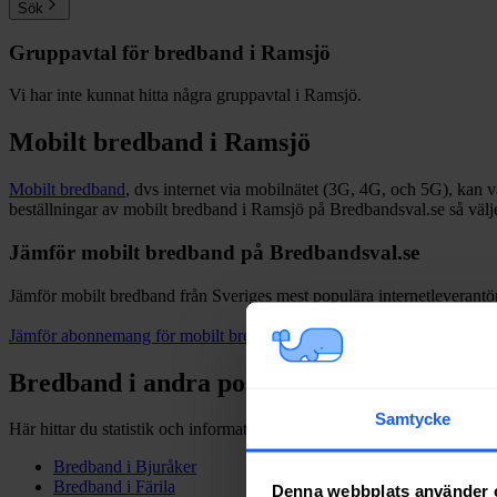
Sök
Gruppavtal för bredband i
Ramsjö
Vi har inte kunnat hitta några gruppavtal i
Ramsjö
.
Mobilt bredband i
Ramsjö
Mobilt bredband
, dvs internet via mobilnätet (3G, 4G, och 5G), kan vara
beställningar av mobilt bredband i Ramsjö på Bredbandsval.se så väl
Jämför mobilt bredband på Bredbandsval.se
Jämför mobilt bredband från Sveriges mest populära internetleverantöre
Jämför abonnemang för mobilt bredband
Bredband i andra postorter i
Ljusdals
ko
Samtycke
Här hittar du statistik och information kring bredband i andra postorte
Bredband i
Bjuråker
Bredband i
Färila
Denna webbplats använder 