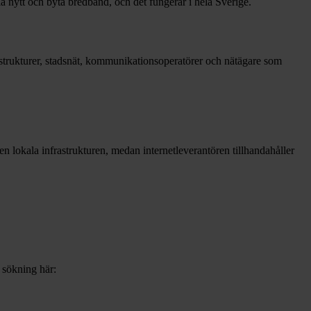
la nytt och byta bredband, och det fungerar i hela Sverige.
frastrukturer, stadsnät, kommunikationsoperatörer och nätägare som
 den lokala infrastrukturen, medan internetleverantören tillhandahåller
b sökning här: