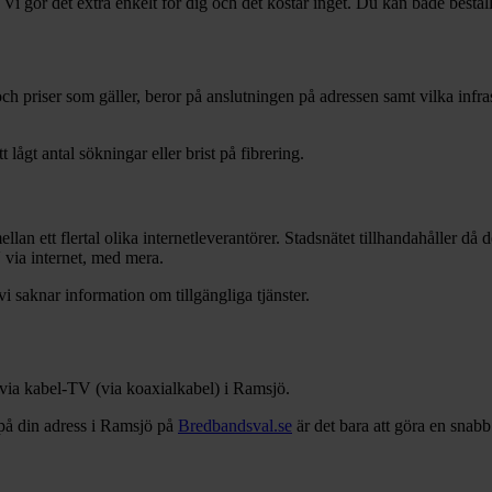
 Vi gör det extra enkelt för dig och det kostar inget. Du kan både bestäl
r och priser som gäller, beror på anslutningen på adressen samt vilka in
t lågt antal sökningar eller brist på fibrering.
llan ett flertal olika internetleverantörer. Stadsnätet tillhandahåller då
V via internet, med mera.
vi saknar information om tillgängliga tjänster.
 via kabel-TV (via koaxialkabel) i
Ramsjö
.
på din adress i
Ramsjö
på
Bredbandsval.se
är det bara att göra en snab