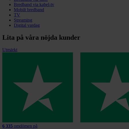
Bredband via kabel-tv
Mobilt bredband
TV
Streaming
Digital vardag
Lita på våra nöjda kunder
Utmärkt
6 335
omdömen på