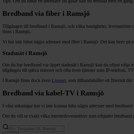
Tips:
Om du hittar ett alternativ du gillar kan du beställa med en gång.
Bredband via fiber i
Ramsjö
Tillgången till bredband i
Ramsjö
, och vilka hastigheter, leverantöre
finns i
Ramsjö
.
Vi har inte hittat några adresser med fiber i
Ramsjö
. Det kan bero på et
Stadsnät i
Ramsjö
Om du har bredband via öppet stadsnät i
Ramsjö
kan du oftast välja me
tillgången till själva internet och ofta även tjänster som IP-telefoni, T
I
Ramsjö
finns dock även
Ljusnet
, som tillhandahåller
ett fibernät
där 
Bredband via kabel-TV i
Ramsjö
I våra sökningar har vi inte kunnat hitta några adresser med bredband
Om du vill se exakt vilka internetleverantörer som erbjuder bredband 