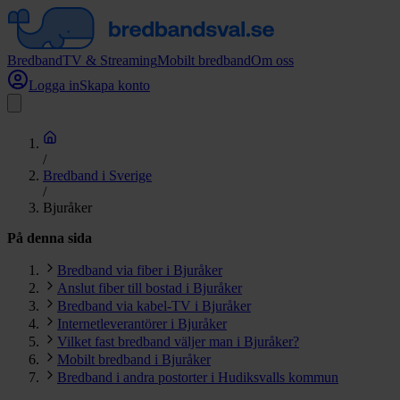
Bredband
TV & Streaming
Mobilt bredband
Om oss
Logga in
Skapa konto
/
Bredband i Sverige
/
Bjuråker
På denna sida
Bredband via fiber i Bjuråker
Anslut fiber till bostad i Bjuråker
Bredband via kabel-TV i Bjuråker
Internetleverantörer i Bjuråker
Vilket fast bredband väljer man i Bjuråker?
Mobilt bredband i Bjuråker
Bredband i andra postorter i Hudiksvalls kommun