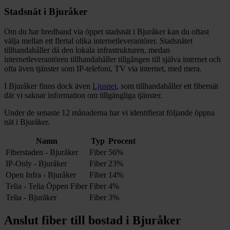
Stadsnät i
Bjuråker
Om du har bredband via öppet stadsnät i
Bjuråker
kan du oftast
välja mellan ett flertal olika internetleverantörer. Stadsnätet
tillhandahåller då den lokala infrastrukturen, medan
internetleverantören tillhandahåller tillgången till själva internet och
ofta även tjänster som IP-telefoni, TV via internet, med mera.
I
Bjuråker
finns dock även
Ljusnet
, som tillhandahåller
ett fibernät
där vi saknar information om tillgängliga tjänster.
Under de senaste 12
månaderna har vi identifierat följande öppna
nät i
Bjuråker
.
Namn
Typ
Procent
Fiberstaden - Bjuråker
Fiber
56%
IP-Only - Bjuråker
Fiber
23%
Open Infra - Bjuråker
Fiber
14%
Telia - Telia Öppen Fiber
Fiber
4%
Telia - Bjuråker
Fiber
3%
Anslut fiber till bostad i
Bjuråker