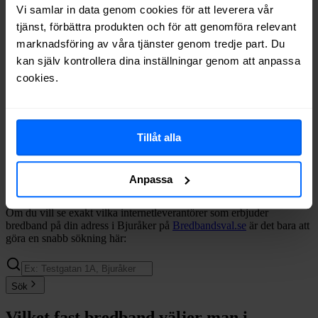
Vi samlar in data genom cookies för att leverera vår
Boxer
Fiber
75%
tjänst, förbättra produkten och för att genomföra relevant
Tele2
Fiber
75%
marknadsföring av våra tjänster genom tredje part. Du
Telia
Fiber
71%
kan själv kontrollera dina inställningar genom att anpassa
Internetport
Fiber
56%
Ownit
Fiber
55%
cookies.
Inleed
Fiber
49%
Telenor
Fiber
49%
Halebop
Fiber
47%
Tillåt alla
Allente
Fiber
46%
Net at Once
Fiber
30%
Comviq
Fiber
29%
Anpassa
Trygg Surf
Fiber
20%
Om du vill se exakt vilka internetleverantörer som erbjuder
bredband på din adress i
Bjuråker
på
Bredbandsval.se
är det bara att
göra en snabb sökning här:
Sök
Vilket fast bredband väljer man i