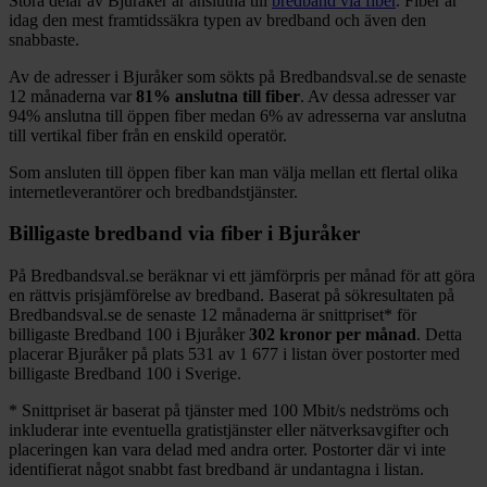
Stora delar
av
Bjuråker
är anslutna till
bredband via fiber
. Fiber är
idag den mest framtidssäkra typen av bredband och även den
snabbaste.
Av de adresser i
Bjuråker
som sökts på Bredbandsval.se de senaste
12
månaderna var
81%
anslutna till fiber
. Av dessa adresser var
94%
anslutna till öppen fiber medan
6%
av adresserna var anslutna
till vertikal fiber från en enskild operatör.
Som ansluten till öppen fiber kan man välja mellan ett flertal olika
internetleverantörer och bredbandstjänster.
Billigaste bredband via fiber i
Bjuråker
På Bredbandsval.se beräknar vi ett jämförpris per månad för att göra
en rättvis prisjämförelse av bredband. Baserat på sökresultaten på
Bredbandsval.se de senaste 12
månaderna är snittpriset
*
för
billigaste Bredband
100 i
Bjuråker
302
kronor per månad
. Detta
placerar
Bjuråker
på plats
531
av
1 677
i listan över postorter med
billigaste Bredband
100 i Sverige.
*
Snittpriset är baserat på tjänster med 100
Mbit/s nedströms och
inkluderar inte eventuella gratistjänster eller nätverksavgifter och
placeringen kan vara delad med andra orter. Postorter där vi inte
identifierat något snabbt fast bredband är undantagna i listan.