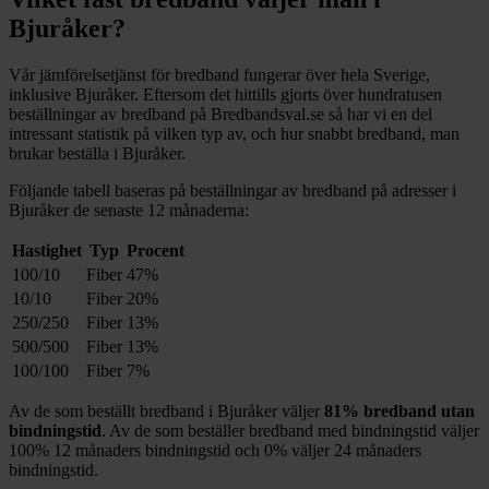
Bjuråker
?
Vår jämförelsetjänst för bredband fungerar över hela Sverige,
inklusive
Bjuråker
. Eftersom det hittills gjorts över hundratusen
beställningar av bredband på Bredbandsval.se så har vi en del
intressant statistik på vilken typ av, och hur snabbt bredband, man
brukar beställa i
Bjuråker
.
Följande tabell baseras på beställningar av bredband på adresser i
Bjuråker
de senaste 12
månaderna:
Hastighet
Typ
Procent
100/10
Fiber
47%
10/10
Fiber
20%
250/250
Fiber
13%
500/500
Fiber
13%
100/100
Fiber
7%
Av de som beställt bredband i
Bjuråker
väljer
81%
bredband utan
bindningstid
. Av de som beställer bredband med bindningstid väljer
100%
12
månaders bindningstid och
0%
väljer 24
månaders
bindningstid.