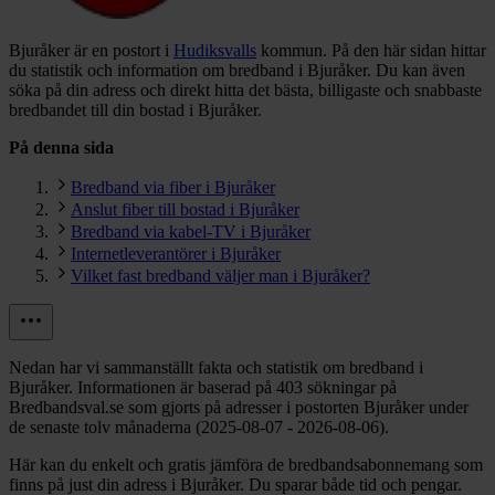
Bjuråker är en postort i
Hudiksvalls
kommun.
På den här sidan hittar
du statistik och information om bredband i Bjuråker. Du kan även
söka på din adress och direkt hitta det bästa, billigaste och snabbaste
bredbandet till din bostad i Bjuråker.
På denna sida
Bredband via fiber i Bjuråker
Anslut fiber till bostad i Bjuråker
Bredband via kabel-TV i Bjuråker
Internetleverantörer i Bjuråker
Vilket fast bredband väljer man i Bjuråker?
Nedan har vi sammanställt fakta och statistik om bredband i
Bjuråker. Informationen är baserad på 403 sökningar på
Bredbandsval.se som gjorts på adresser i postorten Bjuråker under
de senaste tolv månaderna (2025-08-07 - 2026-08-06).
Här kan du enkelt och gratis jämföra de bredbandsabonnemang som
finns på just din adress i Bjuråker. Du sparar både tid och pengar.