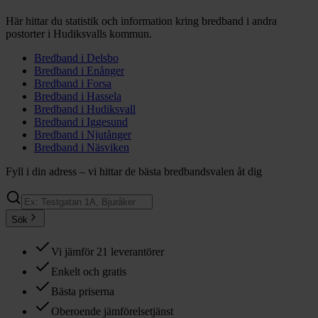
Här hittar du statistik och information kring bredband i andra
postorter i
Hudiksvalls
kommun.
Bredband i
Delsbo
Bredband i
Enånger
Bredband i
Forsa
Bredband i
Hassela
Bredband i
Hudiksvall
Bredband i
Iggesund
Bredband i
Njutånger
Bredband i
Näsviken
Fyll i din adress – vi hittar de bästa bredbandsvalen åt dig
Sök
Vi jämför 21 leverantörer
Enkelt och gratis
Bästa priserna
Oberoende jämförelsetjänst