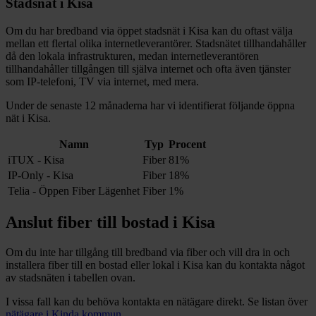
Stadsnät i
Kisa
Om du har bredband via öppet stadsnät i
Kisa
kan du oftast välja
mellan ett flertal olika internetleverantörer. Stadsnätet tillhandahåller
då den lokala infrastrukturen, medan internetleverantören
tillhandahåller tillgången till själva internet och ofta även tjänster
som IP-telefoni, TV via internet, med mera.
Under de senaste 12
månaderna har vi identifierat följande öppna
nät i
Kisa
.
Namn
Typ
Procent
iTUX - Kisa
Fiber
81%
IP-Only - Kisa
Fiber
18%
Telia - Öppen Fiber Lägenhet
Fiber
1%
Anslut fiber till bostad i
Kisa
Om du inte har tillgång till bredband via fiber och vill dra in och
installera fiber till en bostad eller lokal i
Kisa
kan du kontakta något
av stadsnäten i tabellen ovan
.
I vissa fall kan du behöva kontakta en nätägare direkt. Se listan över
nätägare i
Kinda
kommun
.