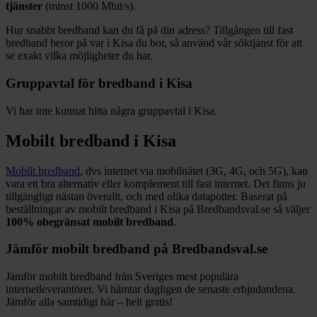
tjänster
(minst 1000
Mbit/s).
Hur snabbt bredband kan du få på din adress? Tillgången till fast
bredband beror på var i
Kisa
du bor, så använd vår söktjänst för att
se exakt vilka möjligheter du har.
Gruppavtal för bredband i
Kisa
Vi har inte kunnat hitta några gruppavtal i
Kisa
.
Mobilt bredband i
Kisa
Mobilt bredband
, dvs internet via mobilnätet (3G, 4G, och 5G), kan
vara ett bra alternativ eller komplement till fast internet. Det finns ju
tillgängligt nästan överallt, och med olika datapotter.
Baserat på
beställningar av mobilt bredband i Kisa på Bredbandsval.se så väljer
100%
obegränsat mobilt bredband
.
Jämför mobilt bredband på Bredbandsval.se
Jämför mobilt bredband från Sveriges mest populära
internetleverantörer. Vi hämtar dagligen de senaste erbjudandena.
Jämför alla samtidigt här – helt gratis!