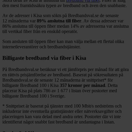
Stora delar
av
Kisa
är anslutna till
bredband via fiber
. Fiber är idag
den mest framtidssäkra typen av bredband och även den snabbaste.
Av de adresser i
Kisa
som sökts på Bredbandsval.se de senaste
12
månaderna var
89%
anslutna till fiber
. Av dessa adresser var
86%
anslutna till öppen fiber medan
14%
av adresserna var anslutna
till vertikal fiber från en enskild operatör.
Som ansluten till öppen fiber kan man välja mellan ett flertal olika
internetleverantörer och bredbandstjänster.
Billigaste bredband via fiber i
Kisa
På Bredbandsval.se beräknar vi ett jämförpris per månad för att göra
en rättvis prisjämförelse av bredband. Baserat på sökresultaten på
Bredbandsval.se de senaste 12
månaderna är snittpriset
*
för
billigaste Bredband
100 i
Kisa
357
kronor per månad
. Detta
placerar
Kisa
på plats
786
av
1 677
i listan över postorter med
billigaste Bredband
100 i Sverige.
*
Snittpriset är baserat på tjänster med 100
Mbit/s nedströms och
inkluderar inte eventuella gratistjänster eller nätverksavgifter och
placeringen kan vara delad med andra orter. Postorter där vi inte
identifierat något snabbt fast bredband är undantagna i listan.