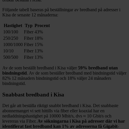
Följande tabell baseras på beställningar av bredband på adresser i
Kisa
de senaste 12
månaderna:
Hastighet
Typ
Procent
100/100
Fiber
43%
250/250
Fiber
18%
1000/1000
Fiber
15%
10/10
Fiber
13%
500/500
Fiber
13%
Av de som beställt bredband i
Kisa
väljer
59%
bredband utan
bindningstid
. Av de som beställer bredband med bindningstid väljer
82%
12
månaders bindningstid och
18%
väljer 24
månaders
bindningstid.
Snabbast bredband i
Kisa
Det går att beställa riktigt snabbt bredband i
Kisa
. Det snabbaste
abonnemanget vi sett hittills via fiber eller koaxial har en
nedladdningshastighet på
10000
Mbit/s, dvs ≈
10
Gbit/s och
levereras via
Fiber
.
Av sökningarna i
Kisa
på adresser där vi har
identifierat fast bredband kan
1%
av adresserna få Gigabit-