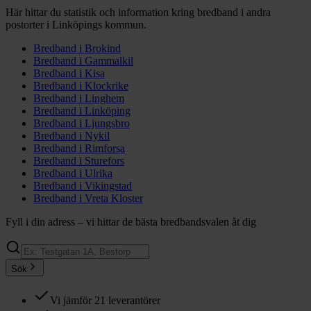
Här hittar du statistik och information kring bredband i andra
postorter i
Linköpings
kommun.
Bredband i
Brokind
Bredband i
Gammalkil
Bredband i
Kisa
Bredband i
Klockrike
Bredband i
Linghem
Bredband i
Linköping
Bredband i
Ljungsbro
Bredband i
Nykil
Bredband i
Rimforsa
Bredband i
Sturefors
Bredband i
Ulrika
Bredband i
Vikingstad
Bredband i
Vreta Kloster
Fyll i din adress – vi hittar de bästa bredbandsvalen åt dig
Sök
Vi jämför 21 leverantörer