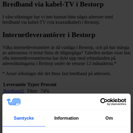
Bredband via kabel-TV i
Bestorp
I våra sökningar har vi inte kunnat hitta några adresser med
bredband via kabel-TV (via koaxialkabel) i
Bestorp
.
Internetleverantörer i
Bestorp
Vilka internetleverantörer är då vanliga i
Bestorp
, och på hur många
av adresserna vi testat finns de tillgängliga? Tabellen nedan visar hur
ofta internetleverantörerna har dykt upp med erbjudanden på
adressökningarna i
Bestorp
under de senaste 12
månaderna.
*
*
Avser sökningar där det finns fast bredband på adressen.
Leverantör
Typer
Procent
Bredband2
Fiber
74%
Boxer
Fiber
71%
Tele2
Fiber
71%
Inleed
Fiber
69%
Net at Once
Fiber
68%
Samtycke
Information
Om
Telia
Fiber
68%
Telenor
Fiber
52%