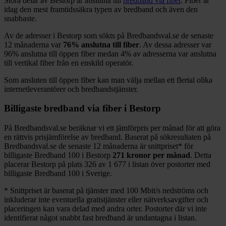
Stora delar
av
Bestorp
är anslutna till
bredband via fiber
. Fiber är
idag den mest framtidssäkra typen av bredband och även den
snabbaste.
Av de adresser i
Bestorp
som sökts på Bredbandsval.se de senaste
12
månaderna var
76%
anslutna till fiber
. Av dessa adresser var
96%
anslutna till öppen fiber medan
4%
av adresserna var anslutna
till vertikal fiber från en enskild operatör.
Som ansluten till öppen fiber kan man välja mellan ett flertal olika
internetleverantörer och bredbandstjänster.
Billigaste bredband via fiber i
Bestorp
På Bredbandsval.se beräknar vi ett jämförpris per månad för att göra
en rättvis prisjämförelse av bredband. Baserat på sökresultaten på
Bredbandsval.se de senaste 12
månaderna är snittpriset
*
för
billigaste Bredband
100 i
Bestorp
271
kronor per månad
. Detta
placerar
Bestorp
på plats
326
av
1 677
i listan över postorter med
billigaste Bredband
100 i Sverige.
*
Snittpriset är baserat på tjänster med 100
Mbit/s nedströms och
inkluderar inte eventuella gratistjänster eller nätverksavgifter och
placeringen kan vara delad med andra orter. Postorter där vi inte
identifierat något snabbt fast bredband är undantagna i listan.