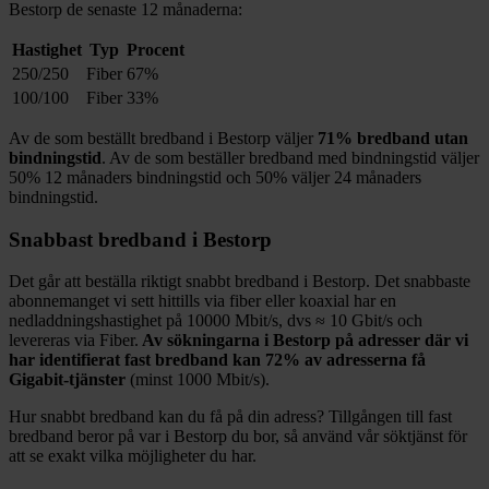
Bestorp
de senaste 12
månaderna:
Hastighet
Typ
Procent
250/250
Fiber
67%
100/100
Fiber
33%
Av de som beställt bredband i
Bestorp
väljer
71%
bredband utan
bindningstid
. Av de som beställer bredband med bindningstid väljer
50%
12
månaders bindningstid och
50%
väljer 24
månaders
bindningstid.
Snabbast bredband i
Bestorp
Det går att beställa riktigt snabbt bredband i
Bestorp
. Det snabbaste
abonnemanget vi sett hittills via fiber eller koaxial har en
nedladdningshastighet på
10000
Mbit/s, dvs ≈
10
Gbit/s och
levereras via
Fiber
.
Av sökningarna i
Bestorp
på adresser där vi
har identifierat fast bredband kan
72%
av adresserna få
Gigabit-tjänster
(minst 1000
Mbit/s).
Hur snabbt bredband kan du få på din adress? Tillgången till fast
bredband beror på var i
Bestorp
du bor, så använd vår söktjänst för
att se exakt vilka möjligheter du har.