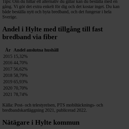
Tips:
Om du hittar ett alternativ du gillar kan du beställa med en
gång. Vi gör det extra enkelt för dig och det kostar inget. Du kan
både beställa nytt och byta bredband, och det fungerar i hela
Sverige.
Andel i Hylte med tillgång till fast
bredband via fiber
År
Andel anslutna hushåll
2015
15,32%
2016
44,70%
2017
56,62%
2018
58,79%
2019
65,93%
2020
70,70%
2021
78,74%
Källa: Post- och telestyrelsen, PTS mobiltäcknings- och
bredbandskartläggning 2021, publicerad 2022.
Nätägare i Hylte kommun