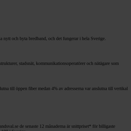
la nytt och byta bredband, och det fungerar i hela Sverige.
frastrukturer, stadsnät, kommunikationsoperatörer och nätägare som
lutna till öppen fiber medan
4%
av adresserna var anslutna till vertikal
andsval.se de senaste 12
månaderna är snittpriset
*
för billigaste