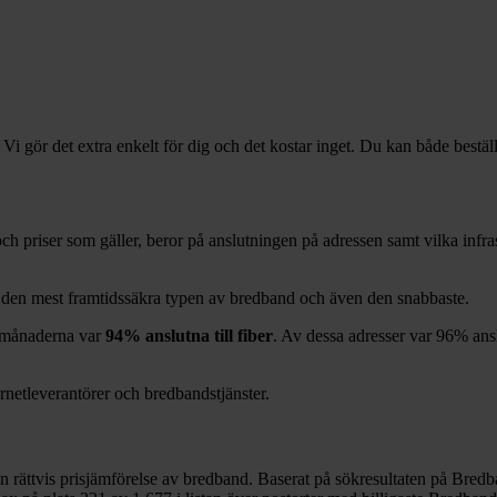
 Vi gör det extra enkelt för dig och det kostar inget. Du kan både bestäl
r och priser som gäller, beror på anslutningen på adressen samt vilka in
g den mest framtidssäkra typen av bredband och även den snabbaste.
månaderna var
94%
anslutna till fiber
. Av dessa adresser var
96%
ans
ernetleverantörer och bredbandstjänster.
en rättvis prisjämförelse av bredband. Baserat på sökresultaten på Bredb