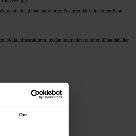
100 i Sverige.
 kan vara delad med andra orter. Postorter där vi inte identifierat
 den lokala infrastrukturen, medan internetleverantören tillhandahåller
dsnäten i tabellen ovan
.
Om