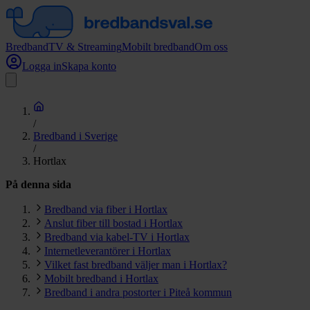
Bredband
TV & Streaming
Mobilt bredband
Om oss
Logga in
Skapa konto
/
Bredband i Sverige
/
Hortlax
På denna sida
Bredband via fiber i Hortlax
Anslut fiber till bostad i Hortlax
Bredband via kabel-TV i Hortlax
Internetleverantörer i Hortlax
Vilket fast bredband väljer man i Hortlax?
Mobilt bredband i Hortlax
Bredband i andra postorter i Piteå kommun