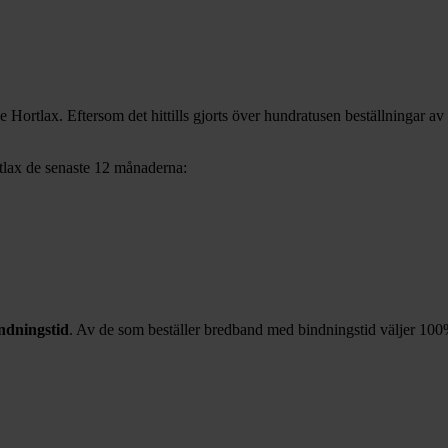
ve
Hortlax
. Eftersom det hittills gjorts över hundratusen beställningar av
tlax
de senaste 12
månaderna:
ndningstid
. Av de som beställer bredband med bindningstid väljer
100