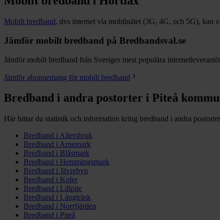
Mobilt bredband i
Hortlax
Mobilt bredband
, dvs internet via mobilnätet (3G, 4G, och 5G), kan vara
Jämför mobilt bredband på Bredbandsval.se
Jämför mobilt bredband från Sveriges mest populära internetleverantöre
Jämför abonnemang för mobilt bredband
Bredband i andra postorter i
Piteå
kommu
Här hittar du statistik och information kring bredband i andra postorte
Bredband i
Altersbruk
Bredband i
Arnemark
Bredband i
Blåsmark
Bredband i
Hemmingsmark
Bredband i
Jävrebyn
Bredband i
Koler
Bredband i
Lillpite
Bredband i
Långträsk
Bredband i
Norrfjärden
Bredband i
Piteå