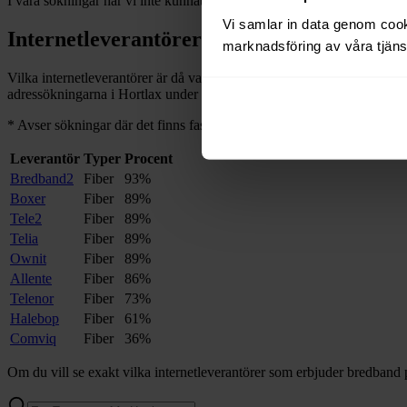
I våra sökningar har vi inte kunnat hitta några adresser med bredband
Vi samlar in data genom cooki
Internetleverantörer i
Hortlax
marknadsföring av våra tjänst
Vilka internetleverantörer är då vanliga i
Hortlax
, och på hur många av
adressökningarna i
Hortlax
under de senaste 12
månaderna.
*
*
Avser sökningar där det finns fast bredband på adressen.
Leverantör
Typer
Procent
Bredband2
Fiber
93%
Boxer
Fiber
89%
Tele2
Fiber
89%
Telia
Fiber
89%
Ownit
Fiber
89%
Allente
Fiber
86%
Telenor
Fiber
73%
Halebop
Fiber
61%
Comviq
Fiber
36%
Om du vill se exakt vilka internetleverantörer som erbjuder bredband 