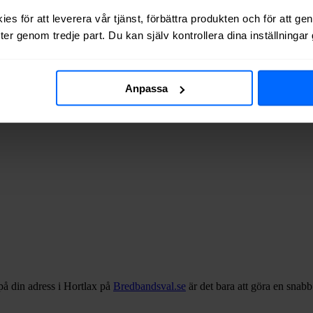
 via kabel-TV (via koaxialkabel) i
Hortlax
.
es för att leverera vår tjänst, förbättra produkten och för att ge
er genom tredje part. Du kan själv kontrollera dina inställninga
 adresserna vi testat finns de tillgängliga? Tabellen nedan visar hur o
Anpassa
på din adress i
Hortlax
på
Bredbandsval.se
är det bara att göra en snab