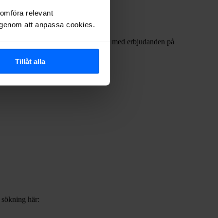
nomföra relevant
r genom att anpassa cookies.
fta internetleverantörerna har dykt upp med erbjudanden på
Tillåt alla
b sökning här: