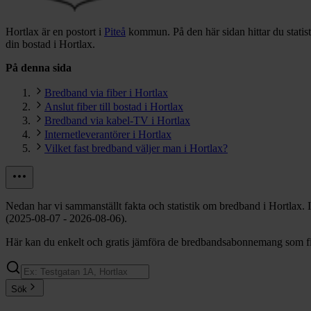
Hortlax är en postort i
Piteå
kommun.
På den här sidan hittar du stati
din bostad i Hortlax.
På denna sida
Bredband via fiber i Hortlax
Anslut fiber till bostad i Hortlax
Bredband via kabel-TV i Hortlax
Internetleverantörer i Hortlax
Vilket fast bredband väljer man i Hortlax?
Nedan har vi sammanställt fakta och statistik om bredband i Hortlax.
(2025-08-07 - 2026-08-06).
Här kan du enkelt och gratis jämföra de bredbandsabonnemang som finn
Sök