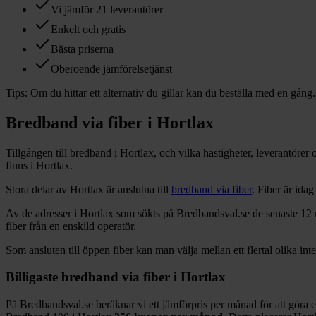
Vi jämför 21 leverantörer
Enkelt och gratis
Bästa priserna
Oberoende jämförelsetjänst
Tips:
Om du hittar ett alternativ du gillar kan du beställa med en gång.
Bredband via fiber i
Hortlax
Tillgången till bredband i
Hortlax
, och vilka hastigheter, leverantöre
finns i
Hortlax
.
Stora delar
av
Hortlax
är anslutna till
bredband via fiber
. Fiber är ida
Av de adresser i
Hortlax
som sökts på Bredbandsval.se de senaste 12
fiber från en enskild operatör.
Som ansluten till öppen fiber kan man välja mellan ett flertal olika int
Billigaste bredband via fiber i
Hortlax
På Bredbandsval.se beräknar vi ett jämförpris per månad för att göra 