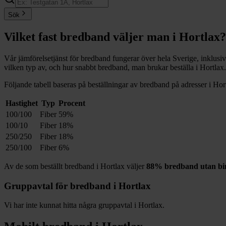
Sök
Vilket fast bredband väljer man i
Hortlax
?
Vår jämförelsetjänst för bredband fungerar över hela Sverige, inklusi
vilken typ av, och hur snabbt bredband, man brukar beställa i
Hortlax
.
Följande tabell baseras på beställningar av bredband på adresser i
Hor
Hastighet
Typ
Procent
100/100
Fiber
59%
100/10
Fiber
18%
250/250
Fiber
18%
250/100
Fiber
6%
Av de som beställt bredband i
Hortlax
väljer
88%
bredband utan bi
Gruppavtal för bredband i
Hortlax
Vi har inte kunnat hitta några gruppavtal i
Hortlax
.