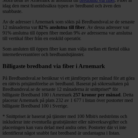
Stora delar
av
Arnemark
är anslutna till
bredband via fiber
. Fiber är
idag den mest framtidssäkra typen av bredband och även den
snabbaste.
Av de adresser i
Arnemark
som sökts på Bredbandsval.se de senaste
12
månaderna var
82%
anslutna till fiber
. Av dessa adresser var
91%
anslutna till öppen fiber medan
9%
av adresserna var anslutna
till vertikal fiber från en enskild operatör.
Som ansluten till öppen fiber kan man välja mellan ett flertal olika
internetleverantörer och bredbandstjänster.
Billigaste bredband via fiber i
Arnemark
På Bredbandsval.se beräknar vi ett jämförpris per månad för att göra
en rättvis prisjämförelse av bredband. Baserat på sökresultaten på
Bredbandsval.se de senaste 12
månaderna är snittpriset
*
för
billigaste Bredband
100 i
Arnemark
257
kronor per månad
. Detta
placerar
Arnemark
på plats
232
av
1 677
i listan över postorter med
billigaste Bredband
100 i Sverige.
*
Snittpriset är baserat på tjänster med 100
Mbit/s nedströms och
inkluderar inte eventuella gratistjänster eller nätverksavgifter och
placeringen kan vara delad med andra orter. Postorter där vi inte
identifierat något snabbt fast bredband är undantagna i listan.