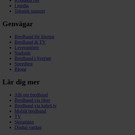
Kontakta oss
I media
Teknisk support
Genvägar
Bredband för företag
Bredband & TV
Leverantörer
Stadsnät
Bredband i Sverige
Speedtest
Blogg
Lär dig mer
Allt om bredband
Bredband via fiber
Bredband via kabel-tv
Mobilt bredband
TV
Streaming
Digital vardag