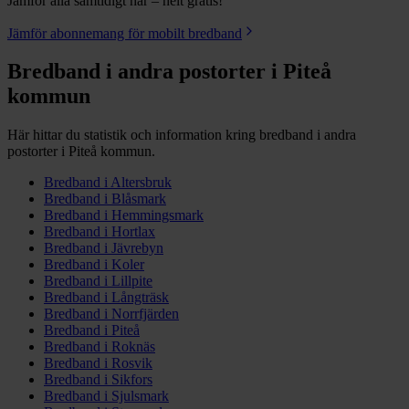
Jämför alla samtidigt här – helt gratis!
Jämför abonnemang för mobilt bredband
Bredband i andra postorter i
Piteå
kommun
Här hittar du statistik och information kring bredband i andra
postorter i
Piteå
kommun.
Bredband i
Altersbruk
Bredband i
Blåsmark
Bredband i
Hemmingsmark
Bredband i
Hortlax
Bredband i
Jävrebyn
Bredband i
Koler
Bredband i
Lillpite
Bredband i
Långträsk
Bredband i
Norrfjärden
Bredband i
Piteå
Bredband i
Roknäs
Bredband i
Rosvik
Bredband i
Sikfors
Bredband i
Sjulsmark