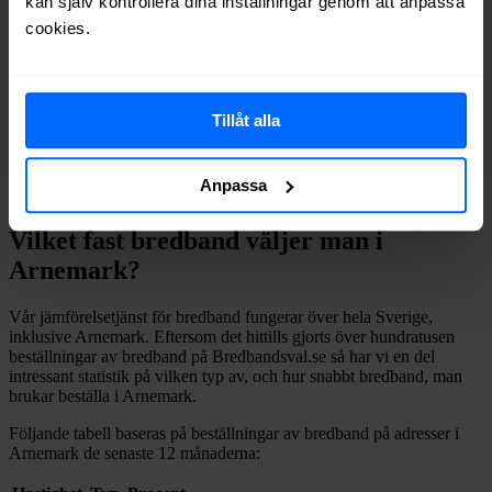
kan själv kontrollera dina inställningar genom att anpassa
Halebop
Fiber
46%
cookies.
Comviq
Fiber
29%
Om du vill se exakt vilka internetleverantörer som erbjuder
bredband på din adress i
Arnemark
på
Bredbandsval.se
är det bara
att göra en snabb sökning här:
Tillåt alla
Anpassa
Sök
Vilket fast bredband väljer man i
Arnemark
?
Vår jämförelsetjänst för bredband fungerar över hela Sverige,
inklusive
Arnemark
. Eftersom det hittills gjorts över hundratusen
beställningar av bredband på Bredbandsval.se så har vi en del
intressant statistik på vilken typ av, och hur snabbt bredband, man
brukar beställa i
Arnemark
.
Följande tabell baseras på beställningar av bredband på adresser i
Arnemark
de senaste 12
månaderna: