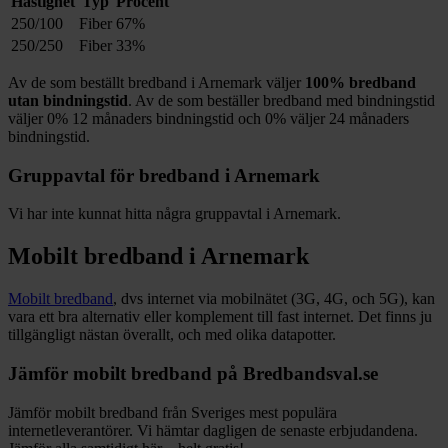
Hastighet
Typ
Procent
250/100
Fiber
67%
250/250
Fiber
33%
Av de som beställt bredband i
Arnemark
väljer
100%
bredband
utan bindningstid
. Av de som beställer bredband med bindningstid
väljer
0%
12
månaders bindningstid och
0%
väljer 24
månaders
bindningstid.
Gruppavtal för bredband i
Arnemark
Vi har inte kunnat hitta några gruppavtal i
Arnemark
.
Mobilt bredband i
Arnemark
Mobilt bredband
, dvs internet via mobilnätet (3G, 4G, och 5G), kan
vara ett bra alternativ eller komplement till fast internet. Det finns ju
tillgängligt nästan överallt, och med olika datapotter.
Jämför mobilt bredband på Bredbandsval.se
Jämför mobilt bredband från Sveriges mest populära
internetleverantörer. Vi hämtar dagligen de senaste erbjudandena.