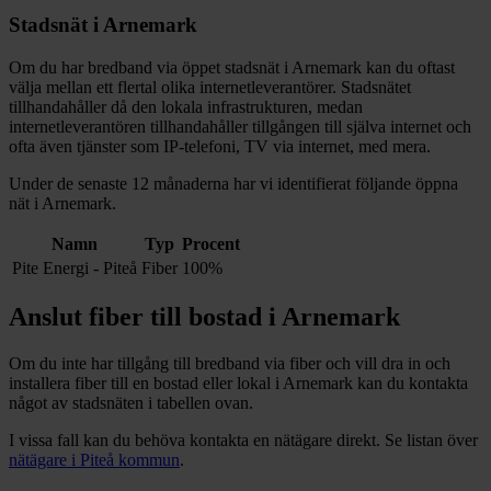
Stadsnät i
Arnemark
Om du har bredband via öppet stadsnät i
Arnemark
kan du oftast
välja mellan ett flertal olika internetleverantörer. Stadsnätet
tillhandahåller då den lokala infrastrukturen, medan
internetleverantören tillhandahåller tillgången till själva internet och
ofta även tjänster som IP-telefoni, TV via internet, med mera.
Under de senaste 12
månaderna har vi identifierat följande öppna
nät i
Arnemark
.
Namn
Typ
Procent
Pite Energi - Piteå
Fiber
100%
Anslut fiber till bostad i
Arnemark
Om du inte har tillgång till bredband via fiber och vill dra in och
installera fiber till en bostad eller lokal i
Arnemark
kan du kontakta
något av stadsnäten i tabellen ovan
.
I vissa fall kan du behöva kontakta en nätägare direkt. Se listan över
nätägare i
Piteå
kommun
.