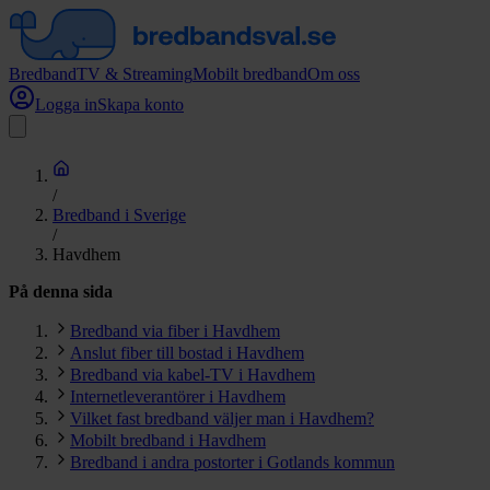
Bredband
TV & Streaming
Mobilt bredband
Om oss
Logga in
Skapa konto
/
Bredband i Sverige
/
Havdhem
På denna sida
Bredband via fiber i Havdhem
Anslut fiber till bostad i Havdhem
Bredband via kabel-TV i Havdhem
Internetleverantörer i Havdhem
Vilket fast bredband väljer man i Havdhem?
Mobilt bredband i Havdhem
Bredband i andra postorter i Gotlands kommun