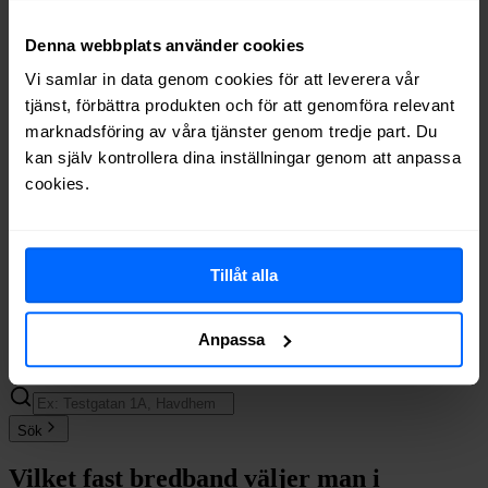
Telenor
Fiber
79%
Tele2
Fiber
76%
Denna webbplats använder cookies
Ownit
Fiber
76%
Vi samlar in data genom cookies för att leverera vår
Telia
Fiber
75%
tjänst, förbättra produkten och för att genomföra relevant
Boxer
Fiber
75%
marknadsföring av våra tjänster genom tredje part. Du
Allente
Fiber
74%
Bredband2
Fiber
69%
kan själv kontrollera dina inställningar genom att anpassa
Trygg Surf
Fiber
49%
cookies.
Halebop
Fiber
45%
Comviq
Fiber
27%
Internetport
Fiber
15%
Tillåt alla
Glecom
Fiber
5%
Om du vill se exakt vilka internetleverantörer som erbjuder
bredband på din adress i
Havdhem
på
Bredbandsval.se
är det bara
Anpassa
att göra en snabb sökning här:
Sök
Vilket fast bredband väljer man i