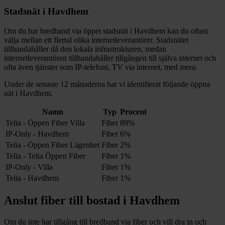
Stadsnät i
Havdhem
Om du har bredband via öppet stadsnät i
Havdhem
kan du oftast
välja mellan ett flertal olika internetleverantörer. Stadsnätet
tillhandahåller då den lokala infrastrukturen, medan
internetleverantören tillhandahåller tillgången till själva internet och
ofta även tjänster som IP-telefoni, TV via internet, med mera.
Under de senaste 12
månaderna har vi identifierat följande öppna
nät i
Havdhem
.
Namn
Typ
Procent
Telia - Öppen Fiber Villa
Fiber
89%
IP-Only - Havdhem
Fiber
6%
Telia - Öppen Fiber Lägenhet
Fiber
2%
Telia - Telia Öppen Fiber
Fiber
1%
IP-Only - Villa
Fiber
1%
Telia - Havdhem
Fiber
1%
Anslut fiber till bostad i
Havdhem
Om du inte har tillgång till bredband via fiber och vill dra in och