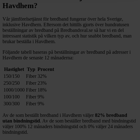
Havdhem
?
Vår jämförelsetjänst för bredband fungerar över hela Sverige,
inklusive
Havdhem
. Eftersom det hittills gjorts över hundratusen
beställningar av bredband på Bredbandsval.se så har vi en del
intressant statistik på vilken typ av, och hur snabbt bredband, man
brukar beställa i
Havdhem
.
Följande tabell baseras på beställningar av bredband på adresser i
Havdhem
de senaste 12
månaderna:
Hastighet
Typ
Procent
150/150
Fiber
32%
250/250
Fiber
23%
1000/1000
Fiber
18%
100/100
Fiber
9%
300/300
Fiber
9%
Av de som beställt bredband i
Havdhem
väljer
82%
bredband
utan bindningstid
. Av de som beställer bredband med bindningstid
väljer
100%
12
månaders bindningstid och
0%
väljer 24
månaders
bindningstid.