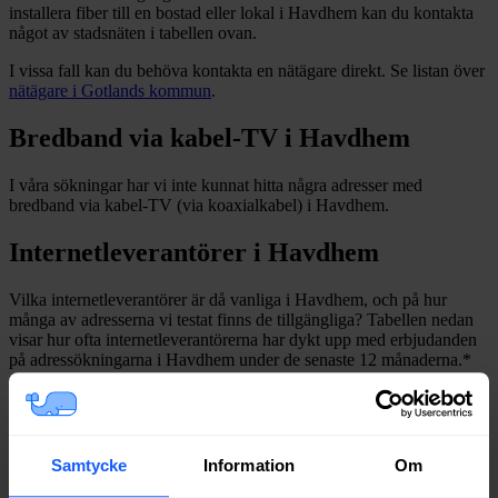
installera fiber till en bostad eller lokal i
Havdhem
kan du kontakta
något av stadsnäten i tabellen ovan
.
I vissa fall kan du behöva kontakta en nätägare direkt. Se listan över
nätägare i
Gotlands
kommun
.
Bredband via kabel-TV i
Havdhem
I våra sökningar har vi inte kunnat hitta några adresser med
bredband via kabel-TV (via koaxialkabel) i
Havdhem
.
Internetleverantörer i
Havdhem
Vilka internetleverantörer är då vanliga i
Havdhem
, och på hur
många av adresserna vi testat finns de tillgängliga? Tabellen nedan
visar hur ofta internetleverantörerna har dykt upp med erbjudanden
på adressökningarna i
Havdhem
under de senaste 12
månaderna.
*
*
Avser sökningar där det finns fast bredband på adressen.
Leverantör
Typer
Procent
Net at Once
Fiber
84%
Samtycke
Information
Om
Inleed
Fiber
82%