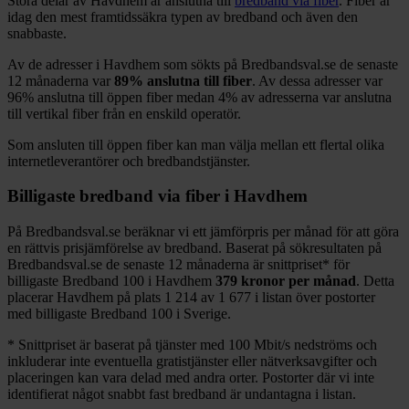
Stora delar
av
Havdhem
är anslutna till
bredband via fiber
. Fiber är
idag den mest framtidssäkra typen av bredband och även den
snabbaste.
Av de adresser i
Havdhem
som sökts på Bredbandsval.se de senaste
12
månaderna var
89%
anslutna till fiber
. Av dessa adresser var
96%
anslutna till öppen fiber medan
4%
av adresserna var anslutna
till vertikal fiber från en enskild operatör.
Som ansluten till öppen fiber kan man välja mellan ett flertal olika
internetleverantörer och bredbandstjänster.
Billigaste bredband via fiber i
Havdhem
På Bredbandsval.se beräknar vi ett jämförpris per månad för att göra
en rättvis prisjämförelse av bredband. Baserat på sökresultaten på
Bredbandsval.se de senaste 12
månaderna är snittpriset
*
för
billigaste Bredband
100 i
Havdhem
379
kronor per månad
. Detta
placerar
Havdhem
på plats
1 214
av
1 677
i listan över postorter
med billigaste Bredband
100 i Sverige.
*
Snittpriset är baserat på tjänster med 100
Mbit/s nedströms och
inkluderar inte eventuella gratistjänster eller nätverksavgifter och
placeringen kan vara delad med andra orter. Postorter där vi inte
identifierat något snabbt fast bredband är undantagna i listan.