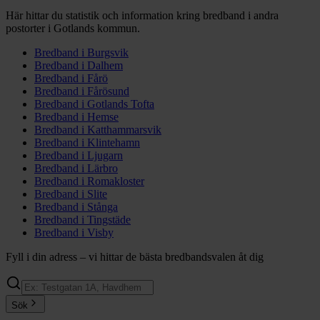
Här hittar du statistik och information kring bredband i andra
postorter i
Gotlands
kommun.
Bredband i
Burgsvik
Bredband i
Dalhem
Bredband i
Fårö
Bredband i
Fårösund
Bredband i
Gotlands Tofta
Bredband i
Hemse
Bredband i
Katthammarsvik
Bredband i
Klintehamn
Bredband i
Ljugarn
Bredband i
Lärbro
Bredband i
Romakloster
Bredband i
Slite
Bredband i
Stånga
Bredband i
Tingstäde
Bredband i
Visby
Fyll i din adress – vi hittar de bästa bredbandsvalen åt dig
Sök