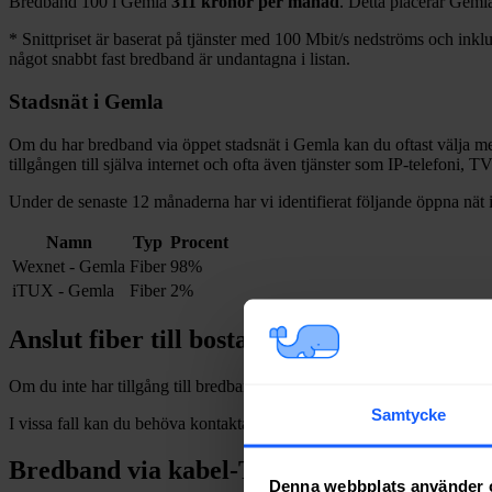
Bredband
100 i
Gemla
311
kronor per månad
. Detta placerar
Geml
*
Snittpriset är baserat på tjänster med 100
Mbit/s nedströms och inklud
något snabbt fast bredband är undantagna i listan.
Stadsnät i
Gemla
Om du har bredband via öppet stadsnät i
Gemla
kan du oftast välja mel
tillgången till själva internet och ofta även tjänster som IP-telefoni, T
Under de senaste 12
månaderna har vi identifierat följande öppna nät 
Namn
Typ
Procent
Wexnet - Gemla
Fiber
98%
iTUX - Gemla
Fiber
2%
Anslut fiber till bostad i
Gemla
Om du inte har tillgång till bredband via fiber och vill dra in och installe
Samtycke
I vissa fall kan du behöva kontakta en nätägare direkt. Se listan över
n
Bredband via kabel-TV i
Gemla
Denna webbplats använder 