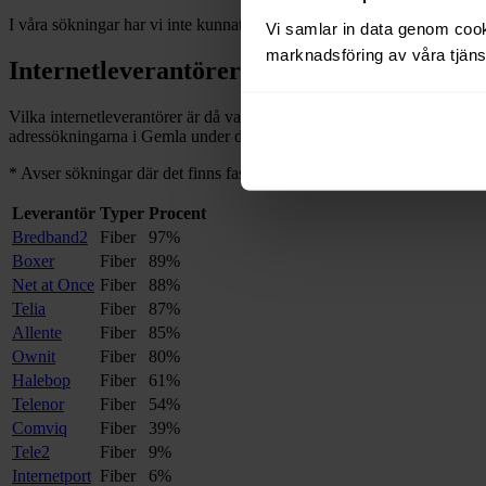
I våra sökningar har vi inte kunnat hitta några adresser med bredband
Vi samlar in data genom cooki
marknadsföring av våra tjänst
Internetleverantörer i
Gemla
Vilka internetleverantörer är då vanliga i
Gemla
, och på hur många av 
adressökningarna i
Gemla
under de senaste 12
månaderna.
*
*
Avser sökningar där det finns fast bredband på adressen.
Leverantör
Typer
Procent
Bredband2
Fiber
97%
Boxer
Fiber
89%
Net at Once
Fiber
88%
Telia
Fiber
87%
Allente
Fiber
85%
Ownit
Fiber
80%
Halebop
Fiber
61%
Telenor
Fiber
54%
Comviq
Fiber
39%
Tele2
Fiber
9%
Internetport
Fiber
6%