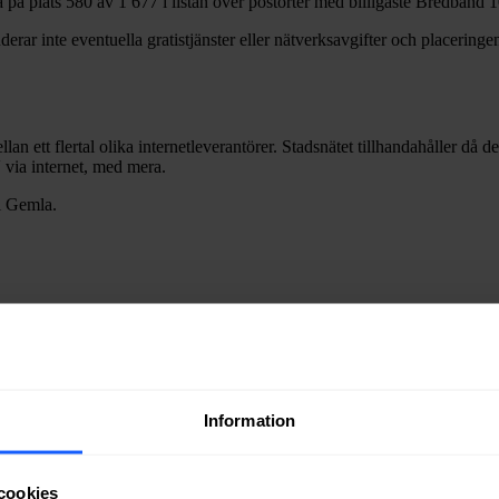
a
på plats
580
av
1 677
i listan över postorter med billigaste Bredband
1
erar inte eventuella gratistjänster eller nätverksavgifter och placeringen
lan ett flertal olika internetleverantörer. Stadsnätet tillhandahåller då 
V via internet, med mera.
i
Gemla
.
ra fiber till en bostad eller lokal i
Gemla
kan du kontakta något av stad
Information
ätägare i
Växjö
kommun
.
cookies