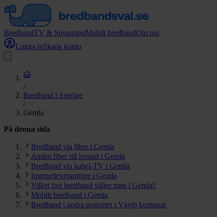
Bredband
TV & Streaming
Mobilt bredband
Om oss
Logga in
Skapa konto
/
Bredband i Sverige
/
Gemla
På denna sida
Bredband via fiber i Gemla
Anslut fiber till bostad i Gemla
Bredband via kabel-TV i Gemla
Internetleverantörer i Gemla
Vilket fast bredband väljer man i Gemla?
Mobilt bredband i Gemla
Bredband i andra postorter i Växjö kommun