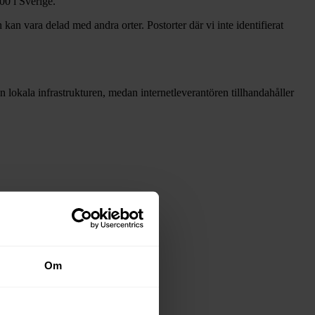
00 i Sverige.
 kan vara delad med andra orter. Postorter där vi inte identifierat
den lokala infrastrukturen, medan internetleverantören tillhandahåller
snäten i tabellen ovan
.
Om