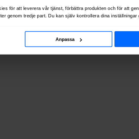
 via kabel-TV (via koaxialkabel) i
Gemla
.
es för att leverera vår tjänst, förbättra produkten och för att ge
er genom tredje part. Du kan själv kontrollera dina inställninga
adresserna vi testat finns de tillgängliga? Tabellen nedan visar hur of
Anpassa