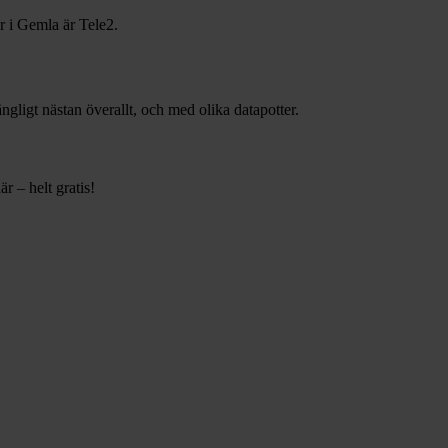
r i
Gemla
är
Tele2
.
gängligt nästan överallt, och med olika datapotter.
r – helt gratis!