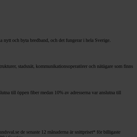
la nytt och byta bredband, och det fungerar i hela Sverige.
astrukturer, stadsnät, kommunikationsoperatörer och nätägare som finns
lutna till öppen fiber medan
10%
av adresserna var anslutna till
andsval.se de senaste 12
månaderna är snittpriset
*
för billigaste