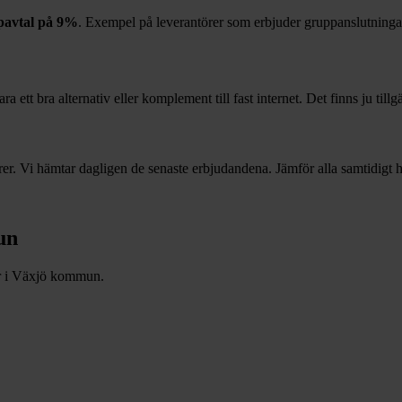
pavtal på
9%
. Exempel på leverantörer som erbjuder gruppanslutninga
 ett bra alternativ eller komplement till fast internet. Det finns ju till
r. Vi hämtar dagligen de senaste erbjudandena. Jämför alla samtidigt hä
un
r i
Växjö
kommun.