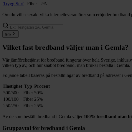
Trygg Surf
Fiber
2%
Om du vill se exakt vilka internetleverantörer som erbjuder bredband 
Sök
Vilket fast bredband väljer man i
Gemla
?
Vår jämförelsetjänst för bredband fungerar över hela Sverige, inklusi
vilken typ av, och hur snabbt bredband, man brukar beställa i
Gemla
.
Följande tabell baseras på beställningar av bredband på adresser i
Gem
Hastighet
Typ
Procent
500/500
Fiber
50%
100/100
Fiber
25%
250/250
Fiber
25%
Av de som beställt bredband i
Gemla
väljer
100%
bredband utan bi
Gruppavtal för bredband i
Gemla