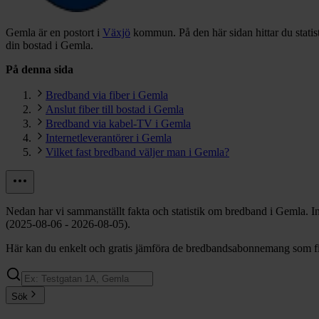
Gemla är en postort i
Växjö
kommun.
På den här sidan hittar du stat
din bostad i Gemla.
På denna sida
Bredband via fiber i Gemla
Anslut fiber till bostad i Gemla
Bredband via kabel-TV i Gemla
Internetleverantörer i Gemla
Vilket fast bredband väljer man i Gemla?
Nedan har vi sammanställt fakta och statistik om bredband i Gemla. I
(2025-08-06 - 2026-08-05).
Här kan du enkelt och gratis jämföra de bredbandsabonnemang som fin
Sök