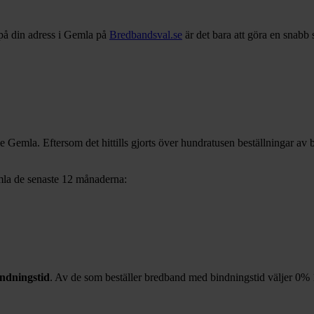
på din adress i
Gemla
på
Bredbandsval.se
är det bara att göra en snabb
ve
Gemla
. Eftersom det hittills gjorts över hundratusen beställningar av 
la
de senaste 12
månaderna:
ndningstid
. Av de som beställer bredband med bindningstid väljer
0%