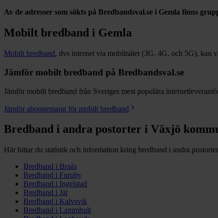
Av de adresser som sökts på Bredbandsval.se i
Gemla
finns grup
Mobilt bredband i
Gemla
Mobilt bredband
, dvs internet via mobilnätet (3G, 4G, och 5G), kan vara
Jämför mobilt bredband på Bredbandsval.se
Jämför mobilt bredband från Sveriges mest populära internetleverantöre
Jämför abonnemang för mobilt bredband
Bredband i andra postorter i
Växjö
komm
Här hittar du statistik och information kring bredband i andra postorte
Bredband i
Braås
Bredband i
Furuby
Bredband i
Ingelstad
Bredband i
Jät
Bredband i
Kalvsvik
Bredband i
Lammhult