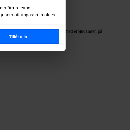
nomföra relevant
r genom att anpassa cookies.
ta internetleverantörerna har dykt upp med erbjudanden på
Tillåt alla