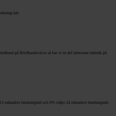
 sökning här:
bredband på Bredbandsval.se så har vi en del intressant statistik på
12
månaders bindningstid och
0%
väljer 24
månaders bindningstid.