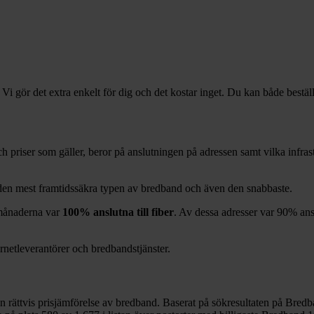
 Vi gör det extra enkelt för dig och det kostar inget. Du kan både bestäl
 och priser som gäller, beror på anslutningen på adressen samt vilka infr
 den mest framtidssäkra typen av bredband och även den snabbaste.
ånaderna var
100%
anslutna till fiber
. Av dessa adresser var
90%
ans
ernetleverantörer och bredbandstjänster.
en rättvis prisjämförelse av bredband. Baserat på sökresultaten på Bredb