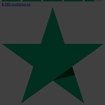
6 335
omdömen på