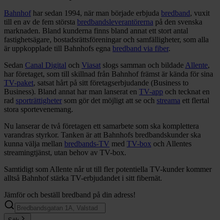
Bahnhof
har sedan 1994, när man började erbjuda
bredband
, vuxit
till en av de fem största
bredbandsleverantörerna
på den svenska
marknaden. Bland kunderna finns bland annat ett stort antal
fastighetsägare, bostadsrättsföreningar och samfälligheter, som alla
är uppkopplade till Bahnhofs egna
bredband via fiber
.
Sedan
Canal Digital
och
Viasat
slogs samman och bildade
Allente
,
har företaget, som till skillnad från Bahnhof främst är kända för sina
TV-paket
, satsat hårt på sitt företagserbjudande (Business to
Business). Bland annat har man lanserat en
TV-app
och tecknat en
rad
sporträttigheter
som gör det möjligt att se och
streama
ett flertal
stora sportevenemang.
Nu lanserar de två företagen ett samarbete som ska komplettera
varandras styrkor. Tanken är att Bahnhofs bredbandskunder ska
kunna välja mellan
bredbands-TV
med
TV-box
och Allentes
streamingtjänst, utan behov av TV-box.
Samtidigt som Allente når ut till fler potentiella TV-kunder kommer
alltså Bahnhof stärka TV-erbjudandet i sitt fibernät.
Jämför och beställ bredband på din adress!