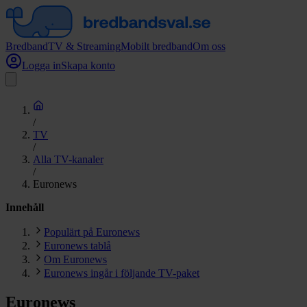
Bredband
TV & Streaming
Mobilt bredband
Om oss
Logga in
Skapa konto
/
TV
/
Alla TV-kanaler
/
Euronews
Innehåll
Populärt på Euronews
Euronews tablå
Om Euronews
Euronews ingår i följande TV-paket
Euronews