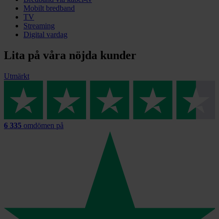
Mobilt bredband
TV
Streaming
Digital vardag
Lita på våra nöjda kunder
Utmärkt
6 335
omdömen på