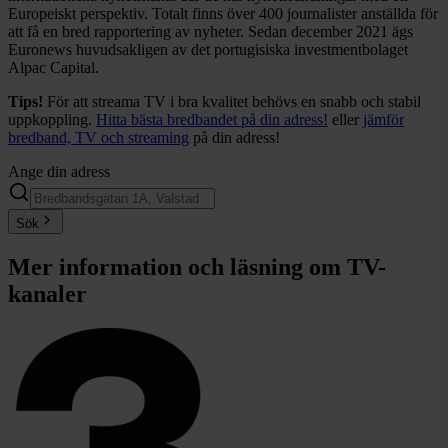
Europeiskt perspektiv. Totalt finns över 400 journalister anställda för
att få en bred rapportering av nyheter. Sedan december 2021 ägs
Euronews huvudsakligen av det portugisiska investmentbolaget
Alpac Capital.
Tips!
För att streama TV i bra kvalitet behövs en snabb och stabil
uppkoppling.
Hitta bästa bredbandet på din adress!
eller
jämför
bredband, TV och streaming
på din adress!
Ange din adress
Sök
Mer information och läsning om
TV-
kanaler