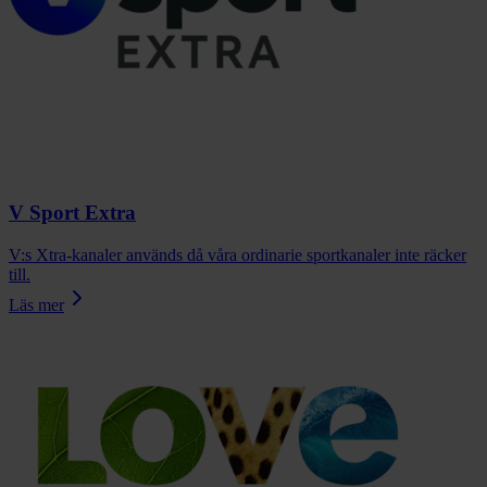
V Sport Extra
V:s Xtra-kanaler används då våra ordinarie sportkanaler inte räcker
till.
Läs mer