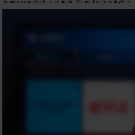
timmar om dygnet och är en omtyckt TV-kanal för ekonominyheter.