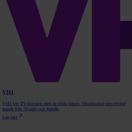
VH1
VH1 var TV-kanalen med de bästa hitsen. Musikkanal som erbjöd
musik från 70-talet och framåt.
Läs mer