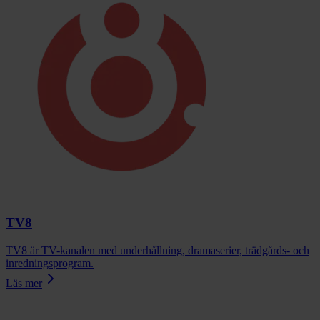
TV8
TV8 är TV-kanalen med underhållning, dramaserier, trädgårds- och
inredningsprogram.
Läs mer