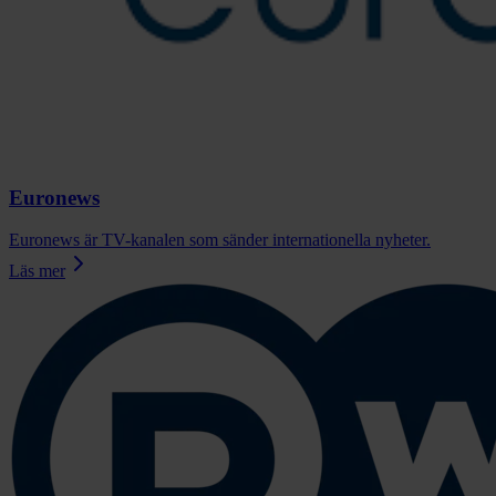
Euronews
Euronews är TV-kanalen som sänder internationella nyheter.
Läs mer