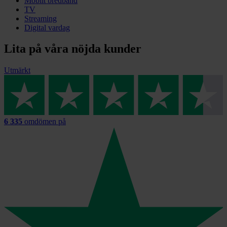
Mobilt bredband
TV
Streaming
Digital vardag
Lita på våra nöjda kunder
Utmärkt
6 335
omdömen på