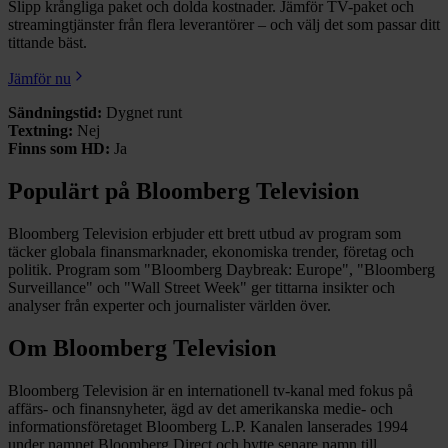
Slipp krångliga paket och dolda kostnader. Jämför TV-paket och
streamingtjänster från flera leverantörer – och välj det som passar ditt
tittande bäst.
Jämför nu
Sändningstid:
Dygnet runt
Textning:
Nej
Finns som HD:
Ja
Populärt på Bloomberg Television
Bloomberg Television erbjuder ett brett utbud av program som
täcker globala finansmarknader, ekonomiska trender, företag och
politik. Program som "Bloomberg Daybreak: Europe", "Bloomberg
Surveillance" och "Wall Street Week" ger tittarna insikter och
analyser från experter och journalister världen över.
Om Bloomberg Television
Bloomberg Television är en internationell tv-kanal med fokus på
affärs- och finansnyheter, ägd av det amerikanska medie- och
informationsföretaget Bloomberg L.P. Kanalen lanserades 1994
under namnet Bloomberg Direct och bytte senare namn till