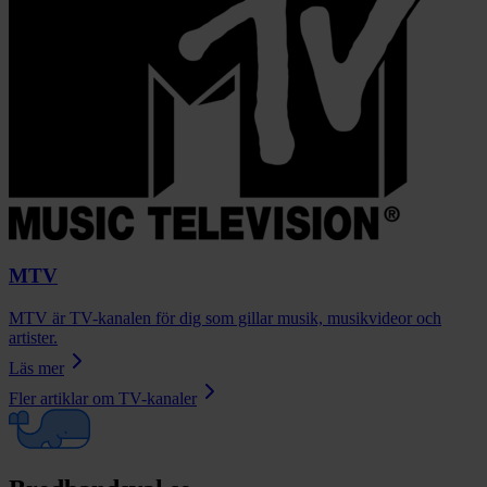
MTV
MTV är TV-kanalen för dig som gillar musik, musikvideor och
artister.
Läs mer
Fler artiklar om
TV-kanaler