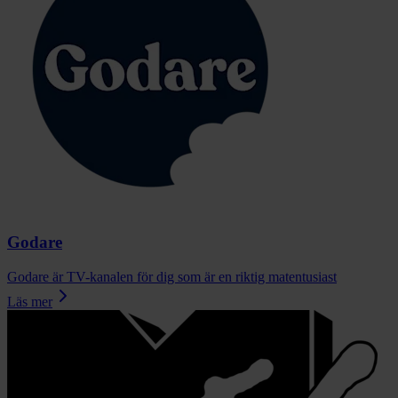
Godare
Godare är TV-kanalen för dig som är en riktig matentusiast
Läs mer