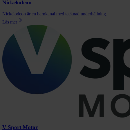
Nickelodeon
Nickelodeon är en barnkanal med tecknad underhållning.
Läs mer
V Sport Motor