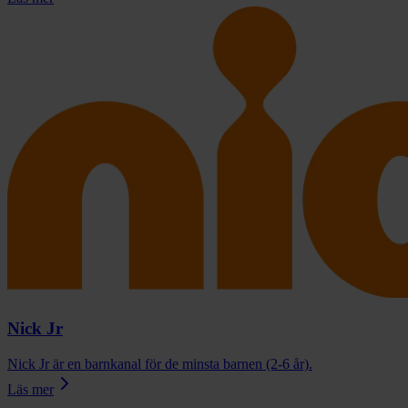
Nick Jr
Nick Jr är en barnkanal för de minsta barnen (2-6 år).
Läs mer