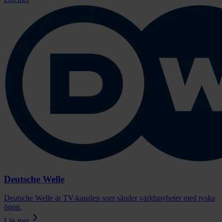
Deutsche Welle
Deutsche Welle är TV-kanalen som sänder världsnyheter med tyska
ögon.
Läs mer