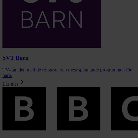
SVT Barn
TV-kanalen med de roligaste och mest spännande programmen för
barn.
Läs mer