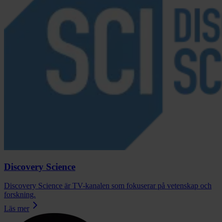
Discovery Science
Discovery Science är TV-kanalen som fokuserar på vetenskap och
forskning.
Läs mer