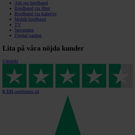
Allt om bredband
Bredband via fiber
Bredband via kabel-tv
Mobilt bredband
TV
Streaming
Digital vardag
Lita på våra nöjda kunder
Utmärkt
6 335
omdömen på