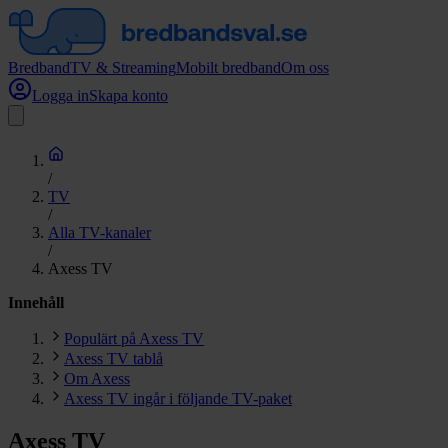
Bredband
TV & Streaming
Mobilt bredband
Om oss
Logga in
Skapa konto
/
TV
/
Alla TV-kanaler
/
Axess TV
Innehåll
Populärt på Axess TV
Axess TV tablå
Om Axess
Axess TV ingår i följande TV-paket
Axess TV