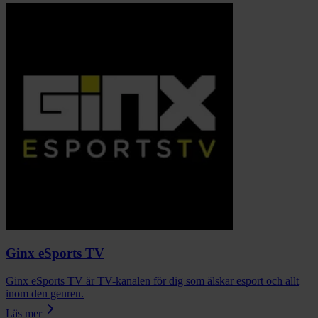
Ginx eSports TV
Ginx eSports TV är TV-kanalen för dig som älskar esport och allt
inom den genren.
Läs mer