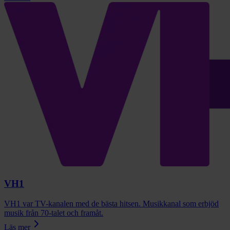
VH1
VH1 var TV-kanalen med de bästa hitsen. Musikkanal som erbjöd
musik från 70-talet och framåt.
Läs mer