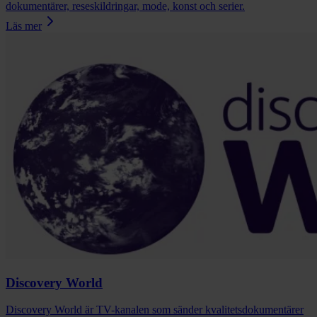
dokumentärer, reseskildringar, mode, konst och serier.
Läs mer
Discovery World
Discovery World är TV-kanalen som sänder kvalitetsdokumentärer