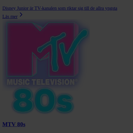
Disney Junior är TV-kanalen som riktar sig till de allra yngsta
Läs mer
MTV 80s