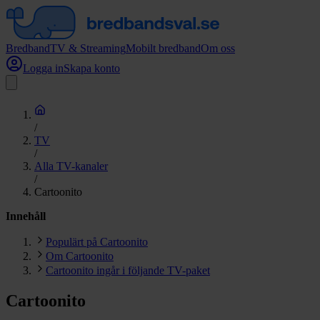
Bredband
TV & Streaming
Mobilt bredband
Om oss
Logga in
Skapa konto
/
TV
/
Alla TV-kanaler
/
Cartoonito
Innehåll
Populärt på Cartoonito
Om Cartoonito
Cartoonito ingår i följande TV-paket
Cartoonito