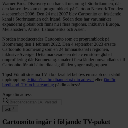
Warner Bros. Discovery och har sitt ursprung i Storbritannien, där
den lanserades som ett programblock på Cartoon Network Too den
4 september 2006. Den 24 maj 2007 blev Cartoonito en fristående
kanal i Storbritannien och Irland. Sedan dess har varumärket
expanderat globalt och finns nu i flera regioner, inklusive Europa,
Mellanöstern, Afrika, Latinamerika och Asien.
Norden introducerades Cartoonito som ett programblock på
Boomerang den 1 februari 2022. Den 4 september 2023 ersatte
Cartoonito Boomerang som en 24-timmarskanal i regionen,
inklusive Sverige. Detta markerade en del av en större global
omprofilering där Boomerang-kanaler i flera länder omvandlades till
Cartoonito för att bättre rikta sig till den yngre målgruppen.
Tips!
För att streama TV i bra kvalitet behövs en snabb och stabil
uppkoppling.
Hitta bästa bredbandet på din adress!
eller
jämför
bredband, TV och streaming
på din adress!
Ange din adress
Sök
Cartoonito
ingår i följande TV-paket