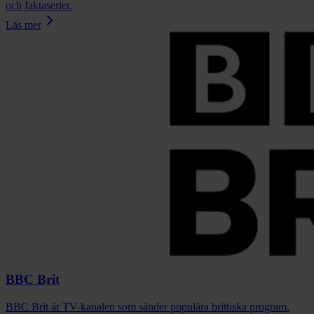
och faktaserier.
Läs mer
BBC Brit
BBC Brit är TV-kanalen som sänder populära brittiska program.