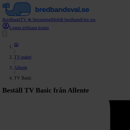
Bredband
TV & Streaming
Mobilt bredband
Om oss
Logga in
Skapa konto
/
TV-paket
/
Allente
/
TV Basic
Beställ TV Basic från Allente