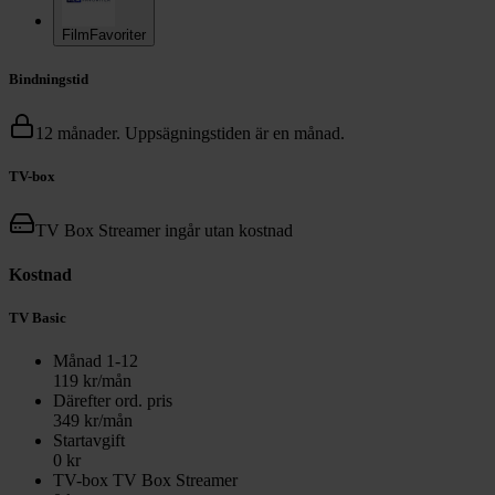
FilmFavoriter
Bindningstid
12 månader. Uppsägningstiden är en månad.
TV-box
TV Box Streamer ingår utan kostnad
Kostnad
TV Basic
Månad
1
-
12
119
kr/mån
Därefter ord. pris
349
kr/mån
Startavgift
0
kr
TV-box TV Box Streamer