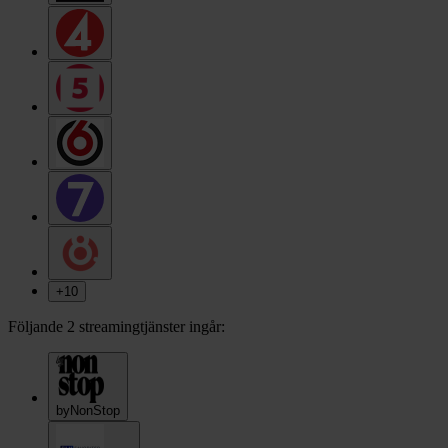
+
10
Följande 2 streamingtjänster ingår:
byNonStop