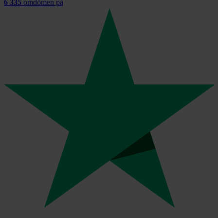
6 335
omdömen på