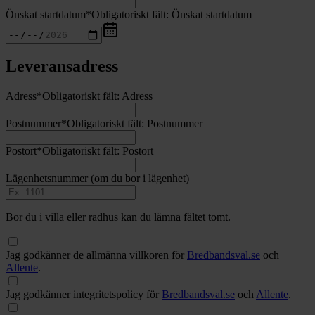
Önskat startdatum
*
Obligatoriskt fält:
Önskat startdatum
Leveransadress
Adress
*
Obligatoriskt fält:
Adress
Postnummer
*
Obligatoriskt fält:
Postnummer
Postort
*
Obligatoriskt fält:
Postort
Lägenhetsnummer
(om du bor i lägenhet)
Bor du i villa eller radhus kan du lämna fältet tomt.
Jag godkänner de allmänna villkoren för
Bredbandsval.se
och
Allente
.
Jag godkänner integritetspolicy för
Bredbandsval.se
och
Allente
.