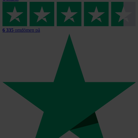
6 335
omdömen på