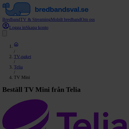
Bredband
TV & Streaming
Mobilt bredband
Om oss
Logga in
Skapa konto
/
TV-paket
/
Telia
/
TV Mini
Beställ TV Mini från Telia