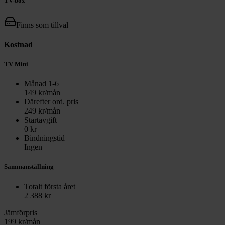
TV-box
Finns som tillval
Kostnad
TV Mini
Månad
1
-
6
149
kr/mån
Därefter ord. pris
249
kr/mån
Startavgift
0
kr
Bindningstid
Ingen
Sammanställning
Totalt första året
2 388
kr
Jämförpris
199
kr/mån