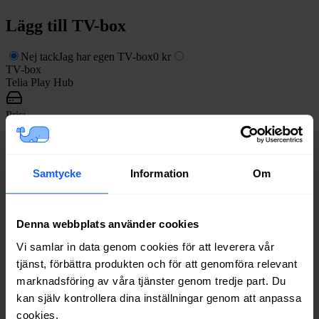
Lägg till
TV-box
Nej tack
Jag har egen TV-box
0 kr
TV-box
Telia Play Hub
Pris:
799 kr
TV-box
Telia Play Hub och fjärrkontroll med siffror
Samtycke
Information
Om
Pris:
799 kr
Denna webbplats använder cookies
Dina uppgifter
Vi samlar in data genom cookies för att leverera vår
tjänst, förbättra produkten och för att genomföra relevant
Förnamn
*
Obligatoriskt fält:
Förnamn
marknadsföring av våra tjänster genom tredje part. Du
kan själv kontrollera dina inställningar genom att anpassa
Efternamn
*
Obligatoriskt fält:
Efternamn
cookies.