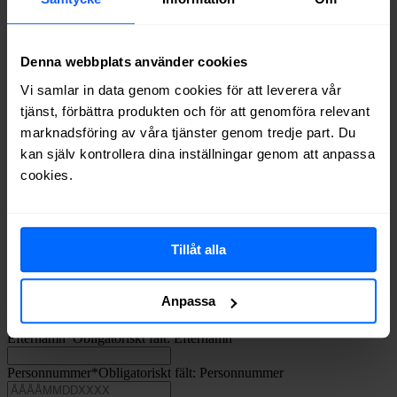
Nej tack
Jag har egen TV-box
0 kr
TV-box
Denna webbplats använder cookies
Telia Play Hub
Vi samlar in data genom cookies för att leverera vår
Pris:
tjänst, förbättra produkten och för att genomföra relevant
799 kr
marknadsföring av våra tjänster genom tredje part. Du
kan själv kontrollera dina inställningar genom att anpassa
TV-box
Telia Play Hub och fjärrkontroll med siffror
cookies.
Pris:
799 kr
Tillåt alla
Dina uppgifter
Anpassa
Förnamn
*
Obligatoriskt fält:
Förnamn
Efternamn
*
Obligatoriskt fält:
Efternamn
Personnummer
*
Obligatoriskt fält:
Personnummer