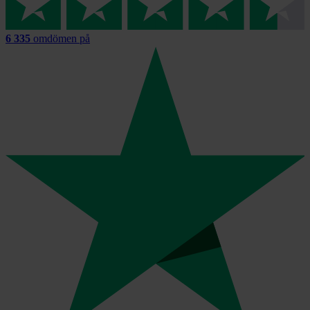
6 335
omdömen på