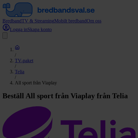
Bredband
TV & Streaming
Mobilt bredband
Om oss
Logga in
Skapa konto
/
TV-paket
/
Telia
/
All sport från Viaplay
Beställ All sport från Viaplay från Telia