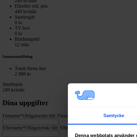
249
kr/mån
Därefter ord. pris
449
kr/mån
Startavgift
0
kr
TV-box
0
kr
Bindningstid
12 mån
Sammanställning
Totalt första året
2 988
kr
Jämförpris
249
kr/mån
Dina uppgifter
Samtycke
Förnamn
*
Obligatoriskt fält:
Förnamn
Efternamn
*
Obligatoriskt fält:
Efternamn
Denna webbplats använder 