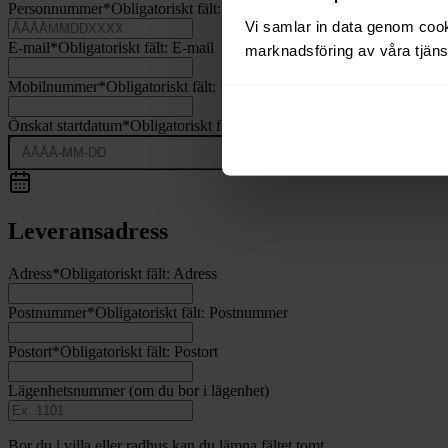
Personnummer
*
Obligatoriskt fält:
Personnummer
Vi samlar in data genom cooki
E-mail
*
Obligatoriskt fält:
E-mail
marknadsföring av våra tjänst
Mobilnummer
*
Obligatoriskt fält:
Mobilnummer
Önskat startdatum
*
Obligatoriskt fält:
Önskat startdatum
Leveransadress
Adress
*
Obligatoriskt fält:
Adress
Postnummer
*
Obligatoriskt fält:
Postnummer
Postort
*
Obligatoriskt fält:
Postort
Lägenhetsnummer
(om du bor i lägenhet)
Bor du i villa eller radhus kan du lämna fältet tomt.