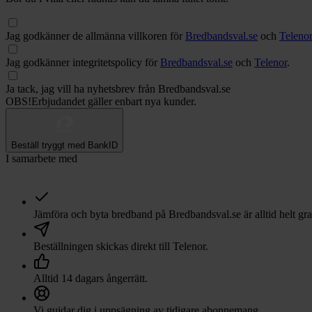
Jag godkänner de allmänna villkoren för
Bredbandsval.se
och
Teleno
Jag godkänner integritetspolicy för
Bredbandsval.se
och
Telenor
.
Ja tack, jag vill ha nyhetsbrev från Bredbandsval.se
OBS!
Erbjudandet gäller enbart nya kunder.
Beställ tryggt med BankID
I samarbete med
Jämföra och byta bredband på Bredbandsval.se är alltid helt gra
Beställningen skickas direkt till
Telenor
.
Alltid 14 dagars ångerrätt.
Vi guidar dig i uppsägning av tidigare abonnemang.