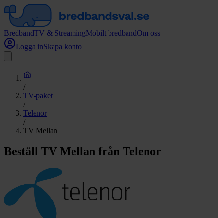
Bredband
TV & Streaming
Mobilt bredband
Om oss
Logga in
Skapa konto
/
TV-paket
/
Telenor
/
TV Mellan
Beställ TV Mellan från Telenor