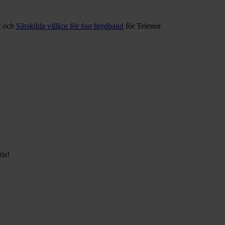
r
och
Särskilda villkor för fast bredband
för Telenor
.
tis!