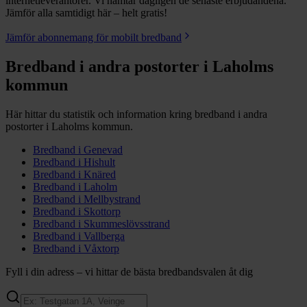
internetleverantörer. Vi hämtar dagligen de senaste erbjudandena.
Jämför alla samtidigt här – helt gratis!
Jämför abonnemang för mobilt bredband
Bredband i andra postorter i
Laholms
kommun
Här hittar du statistik och information kring bredband i andra
postorter i
Laholms
kommun.
Bredband i
Genevad
Bredband i
Hishult
Bredband i
Knäred
Bredband i
Laholm
Bredband i
Mellbystrand
Bredband i
Skottorp
Bredband i
Skummeslövsstrand
Bredband i
Vallberga
Bredband i
Våxtorp
Fyll i din adress – vi hittar de bästa bredbandsvalen åt dig