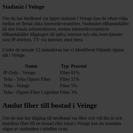
Stadsnät i
Veinge
Om du har bredband via öppet stadsnät i
Veinge
kan du oftast välja
mellan ett flertal olika internetleverantörer. Stadsnätet tillhandahåller
då den lokala infrastrukturen, medan internetleverantören
tillhandahåller tillgången till själva internet och ofta även tjänster
som IP-telefoni, TV via internet, med mera.
Under de senaste 12
månaderna har vi identifierat följande öppna
nät i
Veinge
.
Namn
Typ
Procent
IP-Only - Veinge
Fiber
81%
Telia - Telia Öppen Fiber
Fiber
11%
Telia - Veinge
Fiber
5%
Telia - Öppen Fiber Lägenhet
Fiber
3%
Anslut fiber till bostad i
Veinge
Om du inte har tillgång till bredband via fiber och vill dra in och
installera fiber till en bostad eller lokal i
Veinge
kan du kontakta
något av stadsnäten i tabellen ovan
.