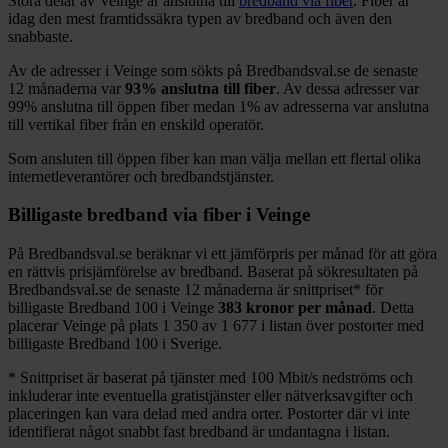
Stora delar
av
Veinge
är anslutna till
bredband via fiber
. Fiber är
idag den mest framtidssäkra typen av bredband och även den
snabbaste.
Av de adresser i
Veinge
som sökts på Bredbandsval.se de senaste
12
månaderna var
93%
anslutna till fiber
. Av dessa adresser var
99%
anslutna till öppen fiber medan
1%
av adresserna var anslutna
till vertikal fiber från en enskild operatör.
Som ansluten till öppen fiber kan man välja mellan ett flertal olika
internetleverantörer och bredbandstjänster.
Billigaste bredband via fiber i
Veinge
På Bredbandsval.se beräknar vi ett jämförpris per månad för att göra
en rättvis prisjämförelse av bredband. Baserat på sökresultaten på
Bredbandsval.se de senaste 12
månaderna är snittpriset
*
för
billigaste Bredband
100 i
Veinge
383
kronor per månad
. Detta
placerar
Veinge
på plats
1 350
av
1 677
i listan över postorter med
billigaste Bredband
100 i Sverige.
*
Snittpriset är baserat på tjänster med 100
Mbit/s nedströms och
inkluderar inte eventuella gratistjänster eller nätverksavgifter och
placeringen kan vara delad med andra orter. Postorter där vi inte
identifierat något snabbt fast bredband är undantagna i listan.