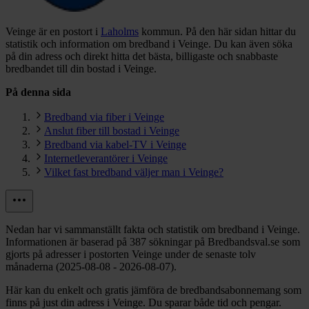
Veinge är en postort i
Laholms
kommun.
På den här sidan hittar du
statistik och information om bredband i Veinge. Du kan även söka
på din adress och direkt hitta det bästa, billigaste och snabbaste
bredbandet till din bostad i Veinge.
På denna sida
Bredband via fiber i Veinge
Anslut fiber till bostad i Veinge
Bredband via kabel-TV i Veinge
Internetleverantörer i Veinge
Vilket fast bredband väljer man i Veinge?
Nedan har vi sammanställt fakta och statistik om bredband i Veinge.
Informationen är baserad på 387 sökningar på Bredbandsval.se som
gjorts på adresser i postorten Veinge under de senaste tolv
månaderna (2025-08-08 - 2026-08-07).
Här kan du enkelt och gratis jämföra de bredbandsabonnemang som
finns på just din adress i Veinge. Du sparar både tid och pengar.