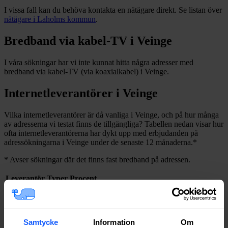
I vissa fall kan du behöva kontakta en nätägare direkt. Se listan över
nätägare i
Laholms
kommun
.
Bredband via kabel-TV i
Veinge
I våra sökningar har vi inte kunnat hitta några adresser med
bredband via kabel-TV (via koaxialkabel) i
Veinge
.
Internetleverantörer i
Veinge
Vilka internetleverantörer är då vanliga i
Veinge
, och på hur många
av adresserna vi testat finns de tillgängliga? Tabellen nedan visar hur
ofta internetleverantörerna har dykt upp med erbjudanden på
adressökningarna i
Veinge
under de senaste 12
månaderna.
*
*
Avser sökningar där det finns fast bredband på adressen.
Leverantör
Typer
Procent
Bredband2
Fiber
92%
Net at Once
Fiber
91%
Telia
Fiber
89%
Samtycke
Information
Om
Tele2
Fiber
88%