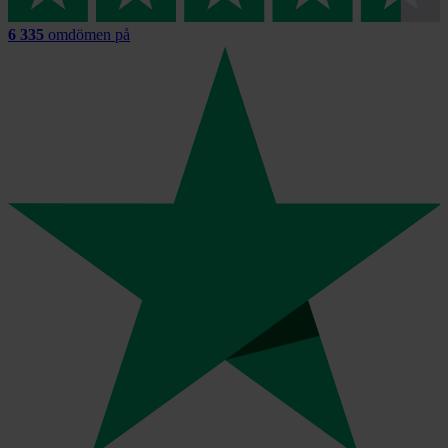
6 335
omdömen på