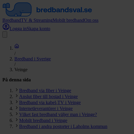
Bredband
TV & Streaming
Mobilt bredband
Om oss
Logga in
Skapa konto
/
Bredband i Sverige
/
Veinge
På denna sida
Bredband via fiber i Veinge
Anslut fiber till bostad i Veinge
Bredband via kabel-TV i Veinge
Internetleverantörer i Veinge
Vilket fast bredband väljer man i Veinge?
Mobilt bredband i Veinge
Bredband i andra postorter i Laholms kommun