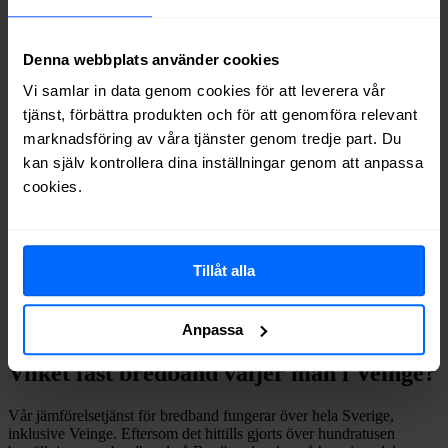
Allente
Fiber
87%
Boxer
Fiber
85%
Ownit
Fiber
83%
Denna webbplats använder cookies
Internetport
Fiber
71%
Vi samlar in data genom cookies för att leverera vår
Telenor
Fiber
61%
tjänst, förbättra produkten och för att genomföra relevant
Halebop
Fiber
57%
marknadsföring av våra tjänster genom tredje part. Du
Trygg Surf
Fiber
45%
kan själv kontrollera dina inställningar genom att anpassa
Comviq
Fiber
27%
cookies.
Inleed
Fiber
17%
Om du vill se exakt vilka internetleverantörer som erbjuder
bredband på din adress i
Veinge
på
Bredbandsval.se
är det bara att
göra en snabb sökning här:
Tillåt alla
Anpassa
Sök
Vilket fast bredband väljer man i
Veinge
?
Vår jämförelsetjänst för bredband fungerar över hela Sverige,
inklusive
Veinge
. Eftersom det hittills gjorts över hundratusen