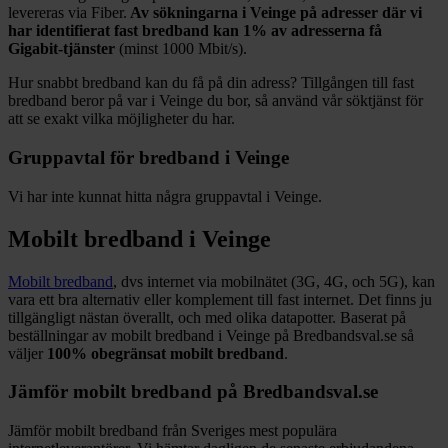
levereras via
Fiber
.
Av sökningarna i
Veinge
på adresser där vi
har identifierat fast bredband kan
1%
av adresserna få
Gigabit-tjänster
(minst 1000
Mbit/s).
Hur snabbt bredband kan du få på din adress? Tillgången till fast
bredband beror på var i
Veinge
du bor, så använd vår söktjänst för
att se exakt vilka möjligheter du har.
Gruppavtal för bredband i
Veinge
Vi har inte kunnat hitta några gruppavtal i
Veinge
.
Mobilt bredband i
Veinge
Mobilt bredband
, dvs internet via mobilnätet (3G, 4G, och 5G), kan
vara ett bra alternativ eller komplement till fast internet. Det finns ju
tillgängligt nästan överallt, och med olika datapotter.
Baserat på
beställningar av mobilt bredband i Veinge på Bredbandsval.se så
väljer
100%
obegränsat mobilt bredband
.
Jämför mobilt bredband på Bredbandsval.se
Jämför mobilt bredband från Sveriges mest populära