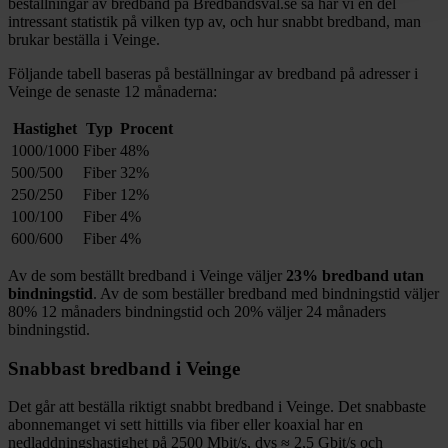
beställningar av bredband på Bredbandsval.se så har vi en del
intressant statistik på vilken typ av, och hur snabbt bredband, man
brukar beställa i
Veinge
.
Följande tabell baseras på beställningar av bredband på adresser i
Veinge
de senaste 12
månaderna:
Hastighet
Typ
Procent
1000/1000
Fiber
48%
500/500
Fiber
32%
250/250
Fiber
12%
100/100
Fiber
4%
600/600
Fiber
4%
Av de som beställt bredband i
Veinge
väljer
23%
bredband utan
bindningstid
. Av de som beställer bredband med bindningstid väljer
80%
12
månaders bindningstid och
20%
väljer 24
månaders
bindningstid.
Snabbast bredband i
Veinge
Det går att beställa riktigt snabbt bredband i
Veinge
. Det snabbaste
abonnemanget vi sett hittills via fiber eller koaxial har en
nedladdningshastighet på
2500
Mbit/s, dvs ≈
2,5
Gbit/s och