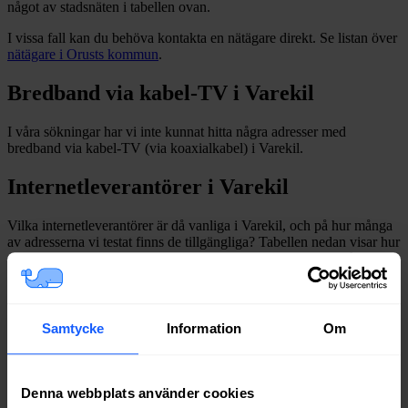
något av stadsnäten i tabellen ovan
.
I vissa fall kan du behöva kontakta en nätägare direkt. Se listan över
nätägare i
Orusts
kommun
.
Bredband via kabel-TV i
Varekil
I våra sökningar har vi inte kunnat hitta några adresser med
bredband via kabel-TV (via koaxialkabel) i
Varekil
.
Internetleverantörer i
Varekil
Vilka internetleverantörer är då vanliga i
Varekil
, och på hur många
av adresserna vi testat finns de tillgängliga? Tabellen nedan visar hur
ofta internetleverantörerna har dykt upp med erbjudanden på
adressökningarna i
Varekil
under de senaste 12
månaderna.
*
*
Avser sökningar där det finns fast bredband på adressen.
Samtycke
Information
Om
Leverantör
Typer
Procent
Telenor
Fiber
81%
Net at Once
Fiber
80%
Denna webbplats använder cookies
Ownit
Fiber
78%