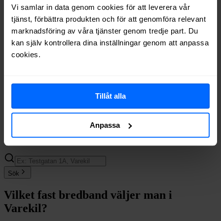
Inleed
Fiber
77%
Vi samlar in data genom cookies för att leverera vår
Bredband2
Fiber
76%
tjänst, förbättra produkten och för att genomföra relevant
Allente
Fiber
76%
marknadsföring av våra tjänster genom tredje part. Du
Boxer
Fiber
75%
kan själv kontrollera dina inställningar genom att anpassa
Telia
Fiber
74%
cookies.
Halebop
Fiber
57%
Tele2
Fiber
51%
Trygg Surf
Fiber
36%
Comviq
Fiber
33%
Tillåt alla
Internetport
Fiber
17%
Om du vill se exakt vilka internetleverantörer som erbjuder
Anpassa
bredband på din adress i
Varekil
på
Bredbandsval.se
är det bara att
göra en snabb sökning här:
Sök
Vilket fast bredband väljer man i
Varekil
?