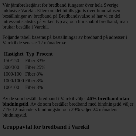
Vår jämförelsetjänst för bredband fungerar över hela Sverige,
inklusive
Varekil
. Eftersom det hittills gjorts över hundratusen
beställningar av bredband på Bredbandsval.se så har vi en del
intressant statistik på vilken typ av, och hur snabbt bredband, man
brukar beställa i
Varekil
.
Följande tabell baseras på beställningar av bredband på adresser i
Varekil
de senaste 12
månaderna:
Hastighet
Typ
Procent
150/150
Fiber
33%
300/300
Fiber
25%
1000/100
Fiber
8%
1000/1000
Fiber
8%
100/100
Fiber
8%
Av de som beställt bredband i
Varekil
väljer
46%
bredband utan
bindningstid
. Av de som beställer bredband med bindningstid väljer
71%
12
månaders bindningstid och
29%
väljer 24
månaders
bindningstid.
Gruppavtal för bredband i
Varekil