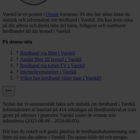
Varekil är en postort i
Orusts
kommun.
På den här sidan hittar du
statistik och information om bredband i Varekil. Du kan även söka
på din adress och direkt hitta det bästa, billigaste och snabbaste
bredbandet till din bostad i Varekil.
På denna sida
Bredband via fiber i Varekil
Anslut fiber till bostad i Varekil
Bredband via kabel-TV i Varekil
Internetleverantörer i Varekil
Vilket fast bredband väljer man i Varekil?
Nedan har vi sammanställt fakta och statistik om bredband i Varekil.
Informationen är baserad på 414 sökningar på Bredbandsval.se som
gjorts på adresser i postorten Varekil under de senaste tolv
månaderna (2025-08-06 - 2026-08-05).
Här kan du enkelt och gratis jämföra de bredbandsabonnemang som
finns på just din adress i Varekil. Du sparar både tid och pengar.