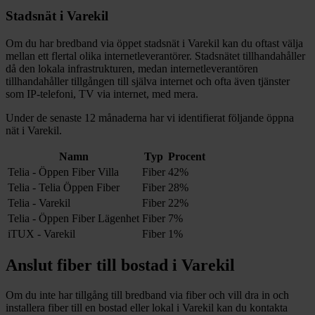
Stadsnät i
Varekil
Om du har bredband via öppet stadsnät i
Varekil
kan du oftast välja
mellan ett flertal olika internetleverantörer. Stadsnätet tillhandahåller
då den lokala infrastrukturen, medan internetleverantören
tillhandahåller tillgången till själva internet och ofta även tjänster
som IP-telefoni, TV via internet, med mera.
Under de senaste 12
månaderna har vi identifierat följande öppna
nät i
Varekil
.
Namn
Typ
Procent
Telia - Öppen Fiber Villa
Fiber
42%
Telia - Telia Öppen Fiber
Fiber
28%
Telia - Varekil
Fiber
22%
Telia - Öppen Fiber Lägenhet
Fiber
7%
iTUX - Varekil
Fiber
1%
Anslut fiber till bostad i
Varekil
Om du inte har tillgång till bredband via fiber och vill dra in och
installera fiber till en bostad eller lokal i
Varekil
kan du kontakta