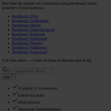
Här hittar du statistik och information kring bredband i andra
postorter i
Orusts
kommun.
Bredband i
Ellös
Bredband i
Gullholmen
Bredband i
Henån
Bredband i
Hälleviksstrand
Bredband i
Käringön
Bredband i
Mollösund
Bredband i
Nösund
Bredband i
Stillingsön
Bredband i
Svanesund
Fyll i din adress – vi hittar de bästa bredbandsvalen åt dig
Sök
Vi jämför 21 leverantörer
Enkelt och gratis
Bästa priserna
Oberoende jämförelsetjänst