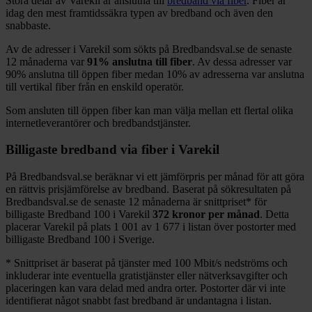
Stora delar
av
Varekil
är anslutna till
bredband via fiber
. Fiber är
idag den mest framtidssäkra typen av bredband och även den
snabbaste.
Av de adresser i
Varekil
som sökts på Bredbandsval.se de senaste
12
månaderna var
91%
anslutna till fiber
. Av dessa adresser var
90%
anslutna till öppen fiber medan
10%
av adresserna var anslutna
till vertikal fiber från en enskild operatör.
Som ansluten till öppen fiber kan man välja mellan ett flertal olika
internetleverantörer och bredbandstjänster.
Billigaste bredband via fiber i
Varekil
På Bredbandsval.se beräknar vi ett jämförpris per månad för att göra
en rättvis prisjämförelse av bredband. Baserat på sökresultaten på
Bredbandsval.se de senaste 12
månaderna är snittpriset
*
för
billigaste Bredband
100 i
Varekil
372
kronor per månad
. Detta
placerar
Varekil
på plats
1 001
av
1 677
i listan över postorter med
billigaste Bredband
100 i Sverige.
*
Snittpriset är baserat på tjänster med 100
Mbit/s nedströms och
inkluderar inte eventuella gratistjänster eller nätverksavgifter och
placeringen kan vara delad med andra orter. Postorter där vi inte
identifierat något snabbt fast bredband är undantagna i listan.