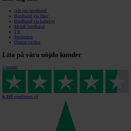
Allt om bredband
Bredband via fiber
Bredband via kabel-tv
Mobilt bredband
TV
Streaming
Digital vardag
Lita på våra nöjda kunder
Utmärkt
6 335
omdömen på