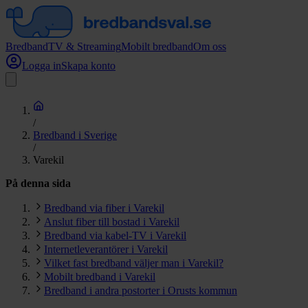
Bredband
TV & Streaming
Mobilt bredband
Om oss
Logga in
Skapa konto
/
Bredband i Sverige
/
Varekil
På denna sida
Bredband via fiber i Varekil
Anslut fiber till bostad i Varekil
Bredband via kabel-TV i Varekil
Internetleverantörer i Varekil
Vilket fast bredband väljer man i Varekil?
Mobilt bredband i Varekil
Bredband i andra postorter i Orusts kommun