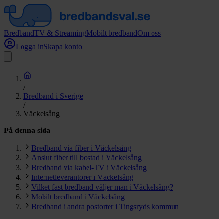
Bredband
TV & Streaming
Mobilt bredband
Om oss
Logga in
Skapa konto
/
Bredband i Sverige
/
Väckelsång
På denna sida
Bredband via fiber i Väckelsång
Anslut fiber till bostad i Väckelsång
Bredband via kabel-TV i Väckelsång
Internetleverantörer i Väckelsång
Vilket fast bredband väljer man i Väckelsång?
Mobilt bredband i Väckelsång
Bredband i andra postorter i Tingsryds kommun