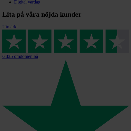
Digital vardag
Lita på våra nöjda kunder
Utmärkt
6 335
omdömen på