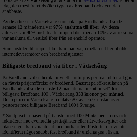
Stora delar
av
Väckelsång
är anslutna till
bredband via fiber
. Fiber är
idag den mest framtidssäkra typen av bredband och även den
snabbaste.
Av de adresser i
Väckelsång
som sökts på Bredbandsval.se de
senaste 12
månaderna var
97%
anslutna till fiber
. Av dessa
adresser var
90%
anslutna till öppen fiber medan
10%
av adresserna
var anslutna till vertikal fiber från en enskild operatör.
Som ansluten till öppen fiber kan man välja mellan ett flertal olika
internetleverantörer och bredbandstjänster.
Billigaste bredband via fiber i
Väckelsång
På Bredbandsval.se beräknar vi ett jämförpris per månad för att göra
en rättvis prisjämförelse av bredband. Baserat på sökresultaten på
Bredbandsval.se de senaste 12
månaderna är snittpriset
*
för
billigaste Bredband
100 i
Väckelsång
333
kronor per månad
.
Detta placerar
Väckelsång
på plats
687
av
1 677
i listan över
postorter med billigaste Bredband
100 i Sverige.
*
Snittpriset är baserat på tjänster med 100
Mbit/s nedströms och
inkluderar inte eventuella gratistjänster eller nätverksavgifter och
placeringen kan vara delad med andra orter. Postorter där vi inte
identifierat något snabbt fast bredband är undantagna i listan.