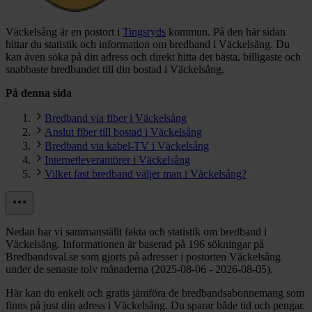
Väckelsång är en postort i
Tingsryds
kommun.
På den här sidan
hittar du statistik och information om bredband i Väckelsång. Du
kan även söka på din adress och direkt hitta det bästa, billigaste och
snabbaste bredbandet till din bostad i Väckelsång.
På denna sida
Bredband via fiber i Väckelsång
Anslut fiber till bostad i Väckelsång
Bredband via kabel-TV i Väckelsång
Internetleverantörer i Väckelsång
Vilket fast bredband väljer man i Väckelsång?
Nedan har vi sammanställt fakta och statistik om bredband i
Väckelsång. Informationen är baserad på 196 sökningar på
Bredbandsval.se som gjorts på adresser i postorten Väckelsång
under de senaste tolv månaderna (2025-08-06 - 2026-08-05).
Här kan du enkelt och gratis jämföra de bredbandsabonnemang som
finns på just din adress i Väckelsång. Du sparar både tid och pengar.