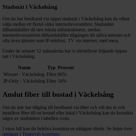
Stadsnät i
Väckelsång
Om du har bredband via öppet stadsnät i
Väckelsång
kan du oftast
välja mellan ett flertal olika internetleverantörer. Stadsnätet
tillhandahåller då den lokala infrastrukturen, medan
internetleverantören tillhandahåller tillgången till själva internet och
ofta även tjänster som IP-telefoni, TV via internet, med mera.
Under de senaste 12
månaderna har vi identifierat följande öppna
nät i
Väckelsång
.
Namn
Typ
Procent
Wexnet - Väckelsång
Fiber
66%
IP-Only - Väckelsång
Fiber
34%
Anslut fiber till bostad i
Väckelsång
Om du inte har tillgång till bredband via fiber och vill dra in och
installera fiber till en bostad eller lokal i
Väckelsång
kan du kontakta
något av stadsnäten i tabellen ovan
.
I vissa fall kan du behöva kontakta en nätägare direkt. Se listan över
nätägare i
Tingsryds
kommun
.