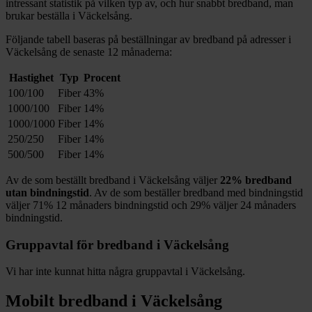
intressant statistik på vilken typ av, och hur snabbt bredband, man
brukar beställa i
Väckelsång
.
Följande tabell baseras på beställningar av bredband på adresser i
Väckelsång
de senaste 12
månaderna:
Hastighet
Typ
Procent
100/100
Fiber
43%
1000/100
Fiber
14%
1000/1000
Fiber
14%
250/250
Fiber
14%
500/500
Fiber
14%
Av de som beställt bredband i
Väckelsång
väljer
22%
bredband
utan bindningstid
. Av de som beställer bredband med bindningstid
väljer
71%
12
månaders bindningstid och
29%
väljer 24
månaders
bindningstid.
Gruppavtal för bredband i
Väckelsång
Vi har inte kunnat hitta några gruppavtal i
Väckelsång
.
Mobilt bredband i
Väckelsång