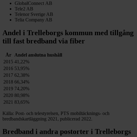
GlobalConnect AB
Tele2 AB
Telenor Sverige AB
Telia Company AB
Andel i
Trelleborgs
kommun med tillgång
till fast bredband via fiber
År
Andel anslutna hushåll
2015
41,22%
2016
53,95%
2017
62,38%
2018
66,34%
2019
74,20%
2020
80,98%
2021
83,65%
Källa: Post- och telestyrelsen, PTS mobiltäcknings- och
bredbandskartläggning 2021, publicerad 2022.
Bredband i andra postorter i
Trelleborgs