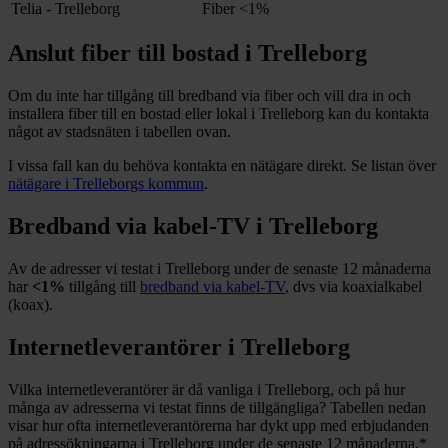
Telia - Trelleborg
Fiber
<1%
Anslut fiber till bostad i
Trelleborg
Om du inte har tillgång till bredband via fiber och vill dra in och
installera fiber till en bostad eller lokal i
Trelleborg
kan du kontakta
något av stadsnäten i tabellen ovan
.
I vissa fall kan du behöva kontakta en nätägare direkt. Se listan över
nätägare i
Trelleborgs
kommun
.
Bredband via kabel-TV i
Trelleborg
Av de adresser vi testat i
Trelleborg
under de senaste 12
månaderna
har
<1%
tillgång till
bredband via kabel-TV
, dvs via koaxialkabel
(koax).
Internetleverantörer i
Trelleborg
Vilka internetleverantörer är då vanliga i
Trelleborg
, och på hur
många av adresserna vi testat finns de tillgängliga? Tabellen nedan
visar hur ofta internetleverantörerna har dykt upp med erbjudanden
på adressökningarna i
Trelleborg
under de senaste 12
månaderna.
*