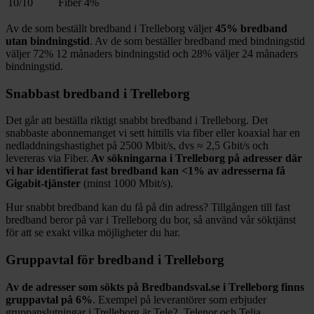
10/10
Fiber
4%
Av de som beställt bredband i
Trelleborg
väljer
45%
bredband
utan bindningstid
. Av de som beställer bredband med bindningstid
väljer
72%
12
månaders bindningstid och
28%
väljer 24
månaders
bindningstid.
Snabbast bredband i
Trelleborg
Det går att beställa riktigt snabbt bredband i
Trelleborg
. Det
snabbaste abonnemanget vi sett hittills via fiber eller koaxial har en
nedladdningshastighet på
2500
Mbit/s, dvs ≈
2,5
Gbit/s och
levereras via
Fiber
.
Av sökningarna i
Trelleborg
på adresser där
vi har identifierat fast bredband kan
<1%
av adresserna få
Gigabit-tjänster
(minst 1000
Mbit/s).
Hur snabbt bredband kan du få på din adress? Tillgången till fast
bredband beror på var i
Trelleborg
du bor, så använd vår söktjänst
för att se exakt vilka möjligheter du har.
Gruppavtal för bredband i
Trelleborg
Av de adresser som sökts på Bredbandsval.se i
Trelleborg
finns
gruppavtal på
6%
. Exempel på leverantörer som erbjuder
gruppanslutningar i
Trelleborg
är
Tele2, Telenor och Telia
.