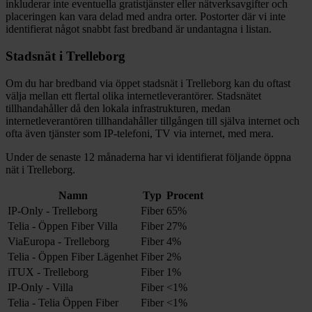
inkluderar inte eventuella gratistjänster eller nätverksavgifter och
placeringen kan vara delad med andra orter. Postorter där vi inte
identifierat något snabbt fast bredband är undantagna i listan.
Stadsnät i
Trelleborg
Om du har bredband via öppet stadsnät i
Trelleborg
kan du oftast
välja mellan ett flertal olika internetleverantörer. Stadsnätet
tillhandahåller då den lokala infrastrukturen, medan
internetleverantören tillhandahåller tillgången till själva internet och
ofta även tjänster som IP-telefoni, TV via internet, med mera.
Under de senaste 12
månaderna har vi identifierat följande öppna
nät i
Trelleborg
.
Namn
Typ
Procent
IP-Only - Trelleborg
Fiber
65%
Telia - Öppen Fiber Villa
Fiber
27%
ViaEuropa - Trelleborg
Fiber
4%
Telia - Öppen Fiber Lägenhet
Fiber
2%
iTUX - Trelleborg
Fiber
1%
IP-Only - Villa
Fiber
<1%
Telia - Telia Öppen Fiber
Fiber
<1%