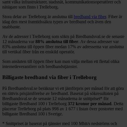
samt vilka infrastrukturer, stadsnät, kommunikationsoperatörer och
nätägare som finns i
Trelleborg
.
Stora delar
av
Trelleborg
är anslutna till
bredband via fiber
. Fiber är
idag den mest framtidssäkra typen av bredband och även den
snabbaste.
Av de adresser i
Trelleborg
som sökts på Bredbandsval.se de senaste
12
månaderna var
88%
anslutna till fiber
. Av dessa adresser var
83%
anslutna till öppen fiber medan
17%
av adresserna var anslutna
till vertikal fiber från en enskild operatör.
Som ansluten till öppen fiber kan man välja mellan ett flertal olika
internetleverantörer och bredbandstjänster.
Billigaste bredband via fiber i
Trelleborg
På Bredbandsval.se beräknar vi ett jämförpris per månad för att göra
en rättvis prisjämförelse av bredband. Baserat på sökresultaten på
Bredbandsval.se de senaste 12
månaderna är snittpriset
*
för
billigaste Bredband
100 i
Trelleborg
372
kronor per månad
. Detta
placerar
Trelleborg
på plats
998
av
1 677
i listan över postorter med
billigaste Bredband
100 i Sverige.
*
Snittpriset är baserat på tjänster med 100
Mbit/s nedströms och