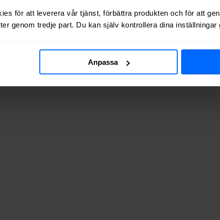
es för att leverera vår tjänst, förbättra produkten och för att ge
er genom tredje part. Du kan själv kontrollera dina inställninga
 via kabel-TV (via koaxialkabel) i
Tärnsjö
.
Anpassa
 adresserna vi testat finns de tillgängliga? Tabellen nedan visar hur o