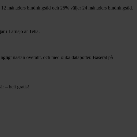
12
månaders bindningstid och
25%
väljer 24
månaders bindningstid.
gar i
Tärnsjö
är
Telia
.
gängligt nästan överallt, och med olika datapotter.
Baserat på
r – helt gratis!