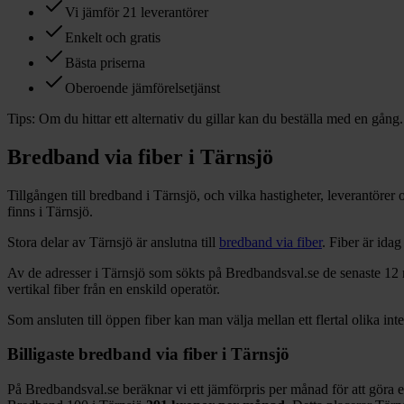
Vi jämför 21 leverantörer
Enkelt och gratis
Bästa priserna
Oberoende jämförelsetjänst
Tips:
Om du hittar ett alternativ du gillar kan du beställa med en gång.
Bredband via fiber i
Tärnsjö
Tillgången till bredband i
Tärnsjö
, och vilka hastigheter, leverantöre
finns i
Tärnsjö
.
Stora delar
av
Tärnsjö
är anslutna till
bredband via fiber
. Fiber är ida
Av de adresser i
Tärnsjö
som sökts på Bredbandsval.se de senaste 12
vertikal fiber från en enskild operatör.
Som ansluten till öppen fiber kan man välja mellan ett flertal olika int
Billigaste bredband via fiber i
Tärnsjö
På Bredbandsval.se beräknar vi ett jämförpris per månad för att göra 