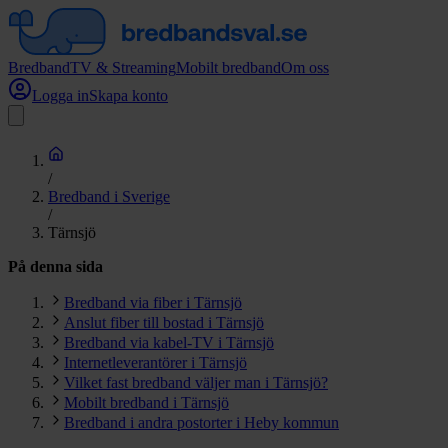
Bredband
TV & Streaming
Mobilt bredband
Om oss
Logga in
Skapa konto
/
Bredband i Sverige
/
Tärnsjö
På denna sida
Bredband via fiber i Tärnsjö
Anslut fiber till bostad i Tärnsjö
Bredband via kabel-TV i Tärnsjö
Internetleverantörer i Tärnsjö
Vilket fast bredband väljer man i Tärnsjö?
Mobilt bredband i Tärnsjö
Bredband i andra postorter i Heby kommun