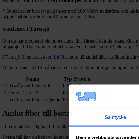
Bredband
100 i
Tärnsjö
391
kronor per månad
. Detta placerar
Tärn
*
Snittpriset är baserat på tjänster med 100
Mbit/s nedströms och inklud
något snabbt fast bredband är undantagna i listan.
Stadsnät i
Tärnsjö
Om du har bredband via öppet stadsnät i
Tärnsjö
kan du oftast välja me
tillgången till själva internet och ofta även tjänster som IP-telefoni, T
I
Tärnsjö
finns dock även
LidNet
, som tillhandahåller
ett fibernät
där 
Under de senaste 12
månaderna har vi identifierat följande öppna nät 
Namn
Typ
Procent
Telia - Öppen Fiber Villa
Fiber
53%
IP-Only - Tärnsjö
Fiber
45%
Telia - Öppen Fiber Lägenhet
Fiber
3%
Anslut fiber till bostad i
Tärnsjö
Samtycke
Om du inte har tillgång till bredband via fiber och vill dra in och installe
I vissa fall kan du behöva kontakta en nätägare direkt. Se listan över
n
Denna webbplats använder 