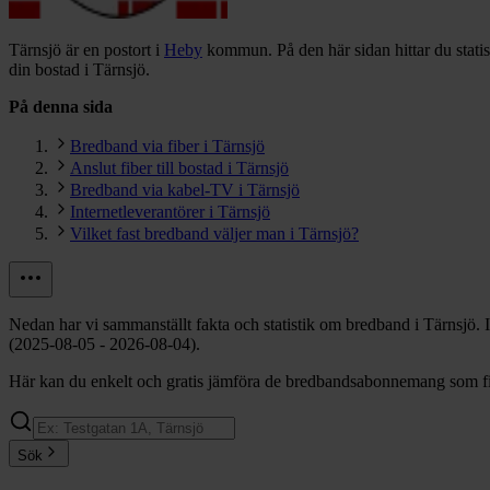
Tärnsjö är en postort i
Heby
kommun.
På den här sidan hittar du stat
din bostad i Tärnsjö.
På denna sida
Bredband via fiber i Tärnsjö
Anslut fiber till bostad i Tärnsjö
Bredband via kabel-TV i Tärnsjö
Internetleverantörer i Tärnsjö
Vilket fast bredband väljer man i Tärnsjö?
Nedan har vi sammanställt fakta och statistik om bredband i Tärnsjö.
(2025-08-05 - 2026-08-04).
Här kan du enkelt och gratis jämföra de bredbandsabonnemang som finn
Sök