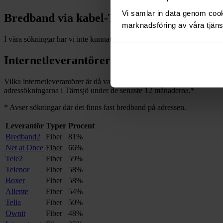
Vi samlar in data genom cooki
Bredband via kabel-TV i
Tärnsjö
marknadsföring av våra tjänst
I våra sökningar har vi inte kunnat hitta några adresser med bredband
Internetleverantörer i
Tärnsjö
Vilka internetleverantörer är då vanliga i
Tärnsjö
, och på hur många av
adressökningarna i
Tärnsjö
under de senaste 12
månaderna.
*
*
Avser sökningar där det finns fast bredband på adressen.
Leverantör
Typer
Procent
Bredband2
Fiber
81%
Net at Once
Fiber
66%
Tele2
Fiber
59%
Telenor
Fiber
58%
Boxer
Fiber
58%
Allente
Fiber
54%
Telia
Fiber
50%
Ownit
Fiber
48%