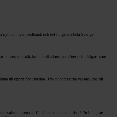
la nytt och byta bredband, och det fungerar i hela Sverige.
frastrukturer, stadsnät, kommunikationsoperatörer och nätägare som
lutna till öppen fiber medan
16%
av adresserna var anslutna till
andsval.se de senaste 12
månaderna är snittpriset
*
för billigaste