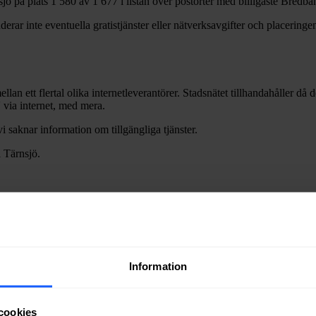
sjö
på plats
1 580
av
1 677
i listan över postorter med billigaste Bredba
erar inte eventuella gratistjänster eller nätverksavgifter och placeringen
llan ett flertal olika internetleverantörer. Stadsnätet tillhandahåller då
V via internet, med mera.
vi saknar information om tillgängliga tjänster.
i
Tärnsjö
.
Information
ra fiber till en bostad eller lokal i
Tärnsjö
kan du kontakta något av sta
ätägare i
Heby
kommun
.
cookies