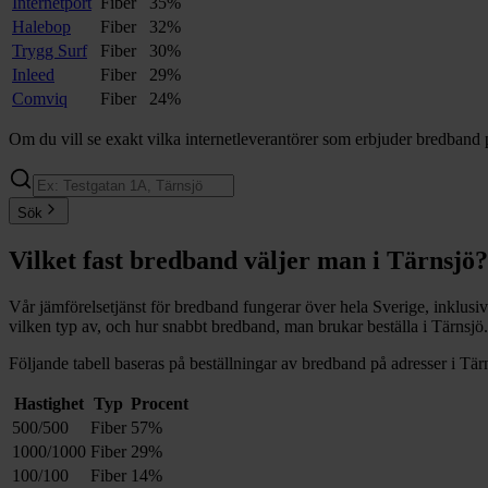
Internetport
Fiber
35%
Halebop
Fiber
32%
Trygg Surf
Fiber
30%
Inleed
Fiber
29%
Comviq
Fiber
24%
Om du vill se exakt vilka internetleverantörer som erbjuder bredband 
Sök
Vilket fast bredband väljer man i
Tärnsjö
?
Vår jämförelsetjänst för bredband fungerar över hela Sverige, inklusi
vilken typ av, och hur snabbt bredband, man brukar beställa i
Tärnsjö
.
Följande tabell baseras på beställningar av bredband på adresser i
Tär
Hastighet
Typ
Procent
500/500
Fiber
57%
1000/1000
Fiber
29%
100/100
Fiber
14%