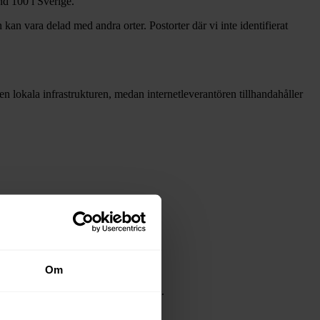
nd
100 i Sverige.
 kan vara delad med andra orter. Postorter där vi inte identifierat
 den lokala infrastrukturen, medan internetleverantören tillhandahåller
Om
dsnäten i tabellen ovan
eller
LidNet
.