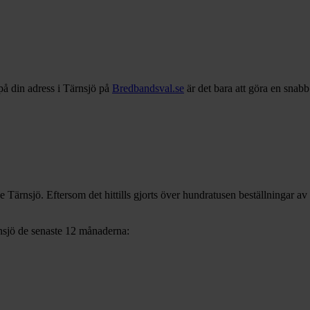
på din adress i
Tärnsjö
på
Bredbandsval.se
är det bara att göra en snab
ve
Tärnsjö
. Eftersom det hittills gjorts över hundratusen beställningar av
nsjö
de senaste 12
månaderna: