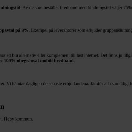
ndningstid
. Av de som beställer bredband med bindningstid väljer
75%
ppavtal på
8%
. Exempel på leverantörer som erbjuder gruppanslutnin
 ett bra alternativ eller komplement till fast internet. Det finns ju till
jer
100%
obegränsat mobilt bredband
.
r. Vi hämtar dagligen de senaste erbjudandena. Jämför alla samtidigt hä
n
r i
Heby
kommun.