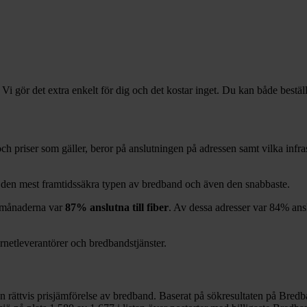
 Vi gör det extra enkelt för dig och det kostar inget. Du kan både bestäl
r och priser som gäller, beror på anslutningen på adressen samt vilka in
g den mest framtidssäkra typen av bredband och även den snabbaste.
månaderna var
87%
anslutna till fiber
. Av dessa adresser var
84%
ans
ernetleverantörer och bredbandstjänster.
en rättvis prisjämförelse av bredband. Baserat på sökresultaten på Bredb