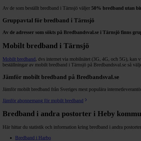
Av de som beställt bredband i
Tärnsjö
väljer
50%
bredband utan bi
Gruppavtal för bredband i
Tärnsjö
Av de adresser som sökts på Bredbandsval.se i
Tärnsjö
finns gru
Mobilt bredband i
Tärnsjö
Mobilt bredband
, dvs internet via mobilnätet (3G, 4G, och 5G), kan vara
beställningar av mobilt bredband i Tärnsjö på Bredbandsval.se så väl
Jämför mobilt bredband på Bredbandsval.se
Jämför mobilt bredband från Sveriges mest populära internetleverantöre
Jämför abonnemang för mobilt bredband
Bredband i andra postorter i
Heby
kommu
Här hittar du statistik och information kring bredband i andra postorte
Bredband i
Harbo