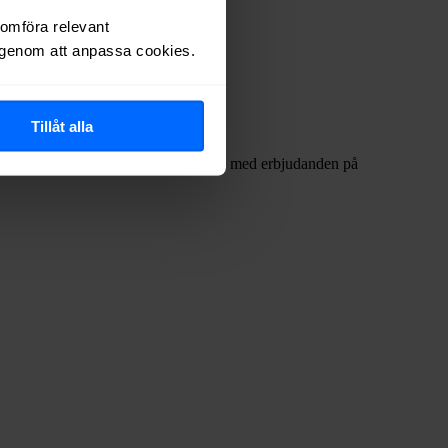
nomföra relevant
r genom att anpassa cookies.
Tillåt alla
fta internetleverantörerna har dykt upp med erbjudanden på