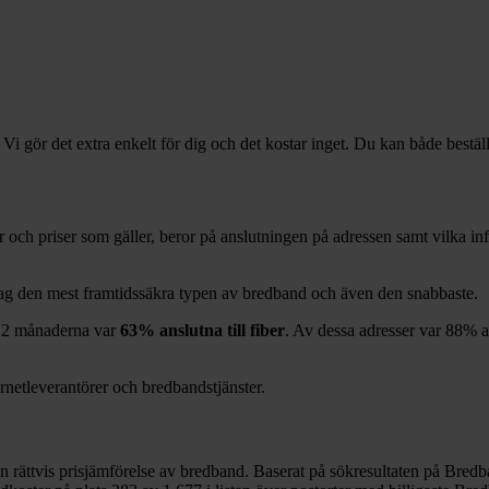
 Vi gör det extra enkelt för dig och det kostar inget. Du kan både bestäl
rer och priser som gäller, beror på anslutningen på adressen samt vilka 
idag den mest framtidssäkra typen av bredband och även den snabbaste.
12
månaderna var
63%
anslutna till fiber
. Av dessa adresser var
88%
a
ernetleverantörer och bredbandstjänster.
en rättvis prisjämförelse av bredband. Baserat på sökresultaten på Bredb