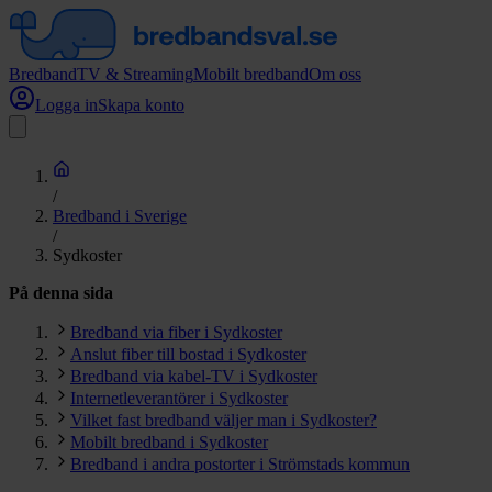
Bredband
TV & Streaming
Mobilt bredband
Om oss
Logga in
Skapa konto
/
Bredband i Sverige
/
Sydkoster
På denna sida
Bredband via fiber i Sydkoster
Anslut fiber till bostad i Sydkoster
Bredband via kabel-TV i Sydkoster
Internetleverantörer i Sydkoster
Vilket fast bredband väljer man i Sydkoster?
Mobilt bredband i Sydkoster
Bredband i andra postorter i Strömstads kommun