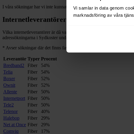
I våra sökningar har vi inte kunnat hitta några adresser med bredband
Vi samlar in data genom cooki
marknadsföring av våra tjänst
Internetleverantörer i
Sydkoster
Vilka internetleverantörer är då vanliga i
Sydkoster
, och på hur många 
adressökningarna i
Sydkoster
under de senaste 12
månaderna.
*
*
Avser sökningar där det finns fast bredband på adressen.
Leverantör
Typer
Procent
Bredband2
Fiber
54%
Telia
Fiber
54%
Boxer
Fiber
52%
Ownit
Fiber
52%
Allente
Fiber
50%
Internetport
Fiber
50%
Tele2
Fiber
50%
Telenor
Fiber
40%
Halebop
Fiber
29%
Net at Once
Fiber
29%
Comviq
Fiber
17%