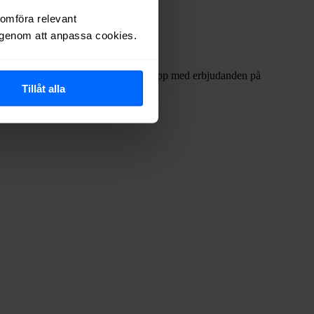
nomföra relevant
r genom att anpassa cookies.
 ofta internetleverantörerna har dykt upp med erbjudanden på
Tillåt alla