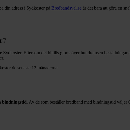
på din adress i
Sydkoster
på
Bredbandsval.se
är det bara att göra en sn
r
?
ve
Sydkoster
. Eftersom det hittills gjorts över hundratusen beställningar
er
.
koster
de senaste 12
månaderna:
 bindningstid
. Av de som beställer bredband med bindningstid väljer