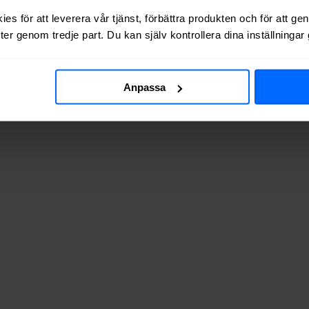
 via kabel-TV (via koaxialkabel) i
Sydkoster
.
es för att leverera vår tjänst, förbättra produkten och för att ge
er genom tredje part. Du kan själv kontrollera dina inställninga
av adresserna vi testat finns de tillgängliga? Tabellen nedan visar hur
Anpassa