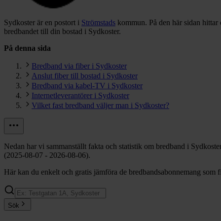
Sydkoster är en postort i
Strömstads
kommun.
På den här sidan hittar
bredbandet till din bostad i Sydkoster.
På denna sida
Bredband via fiber i Sydkoster
Anslut fiber till bostad i Sydkoster
Bredband via kabel-TV i Sydkoster
Internetleverantörer i Sydkoster
Vilket fast bredband väljer man i Sydkoster?
Nedan har vi sammanställt fakta och statistik om bredband i Sydkoste
(2025-08-07 - 2026-08-06).
Här kan du enkelt och gratis jämföra de bredbandsabonnemang som finn
Sök