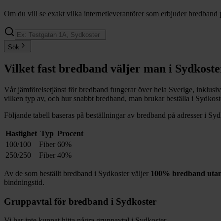
Om du vill se exakt vilka internetleverantörer som erbjuder bredband 
Sök
Vilket fast bredband väljer man i
Sydkoste
Vår jämförelsetjänst för bredband fungerar över hela Sverige, inklusi
vilken typ av, och hur snabbt bredband, man brukar beställa i
Sydkost
Följande tabell baseras på beställningar av bredband på adresser i
Syd
Hastighet
Typ
Procent
100/100
Fiber
60%
250/250
Fiber
40%
Av de som beställt bredband i
Sydkoster
väljer
100%
bredband utan
bindningstid.
Gruppavtal för bredband i
Sydkoster
Vi har inte kunnat hitta några gruppavtal i
Sydkoster
.