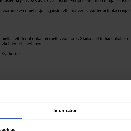
dkoster
på plats
283
av
1 677
i listan över postorter med billigaste Bre
erar inte eventuella gratistjänster eller nätverksavgifter och placeringen
 mellan ett flertal olika internetleverantörer. Stadsnätet tillhandahåller 
V via internet, med mera.
i
Sydkoster
.
ra fiber till en bostad eller lokal i
Sydkoster
kan du kontakta något av 
Information
ätägare i
Strömstads
kommun
.
cookies