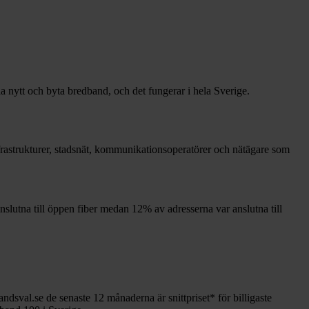
la nytt och byta bredband, och det fungerar i hela Sverige.
infrastrukturer, stadsnät, kommunikationsoperatörer och nätägare som
nslutna till öppen fiber medan
12%
av adresserna var anslutna till
andsval.se de senaste 12
månaderna är snittpriset
*
för billigaste