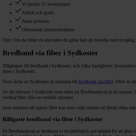
Vi jämför 21 leverantörer
Enkelt och gratis
Bästa priserna
Oberoende jämförelsetjänst
Tips:
Om du hittar ett alternativ du gillar kan du beställa med en gång.
Bredband via fiber i
Sydkoster
Tillgången till bredband i
Sydkoster
, och vilka hastigheter, leverantö
finns i
Sydkoster
.
Stora delar
av
Sydkoster
är anslutna till
bredband via fiber
. Fiber är 
Av de adresser i
Sydkoster
som sökts på Bredbandsval.se de senaste 
vertikal fiber från en enskild operatör.
Som ansluten till öppen fiber kan man välja mellan ett flertal olika int
Billigaste bredband via fiber i
Sydkoster
På Bredbandsval.se beräknar vi ett jämförpris per månad för att göra 