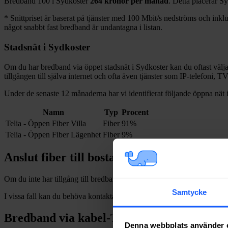
Bredband
100 i
Sydkoster
264
kronor per månad
. Detta placerar
Sy
*
Snittpriset är baserat på tjänster med 100
Mbit/s nedströms och inklud
något snabbt fast bredband är undantagna i listan.
Stadsnät i
Sydkoster
Om du har bredband via öppet stadsnät i
Sydkoster
kan du oftast välja
tillgången till själva internet och ofta även tjänster som IP-telefoni, T
Under de senaste 12
månaderna har vi identifierat följande öppna nät 
Namn
Typ
Procent
Telia - Öppen Fiber Villa
Fiber
91%
Telia - Öppen Fiber Lägenhet
Fiber
9%
Anslut fiber till bostad i
Sydkoster
Om du inte har tillgång till bredband via fiber och vill dra in och installe
Samtycke
I vissa fall kan du behöva kontakta en nätägare direkt. Se listan över
n
Bredband via kabel-TV i
Sydkoster
Denna webbplats använder 