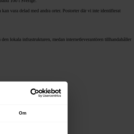
dband
100 i Sverige.
 kan vara delad med andra orter. Postorter där vi inte identifierat
då den lokala infrastrukturen, medan internetleverantören tillhandahåller
stadsnäten i tabellen ovan
.
Om