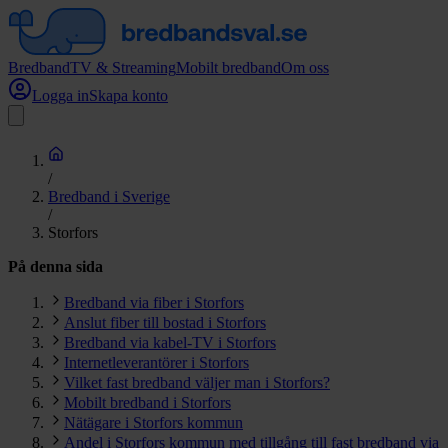
Bredband
TV & Streaming
Mobilt bredband
Om oss
Logga in
Skapa konto
/
Bredband i Sverige
/
Storfors
På denna sida
Bredband via fiber i Storfors
Anslut fiber till bostad i Storfors
Bredband via kabel-TV i Storfors
Internetleverantörer i Storfors
Vilket fast bredband väljer man i Storfors?
Mobilt bredband i Storfors
Nätägare i Storfors kommun
Andel i Storfors kommun med tillgång till fast bredband via