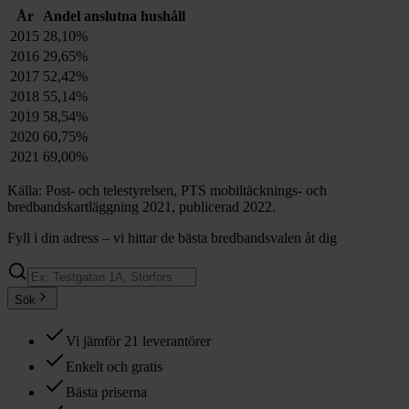
År
Andel anslutna hushåll
2015
28,10%
2016
29,65%
2017
52,42%
2018
55,14%
2019
58,54%
2020
60,75%
2021
69,00%
Källa: Post- och telestyrelsen, PTS mobiltäcknings- och
bredbandskartläggning 2021, publicerad 2022.
Fyll i din adress – vi hittar de bästa bredbandsvalen åt dig
Sök
Vi jämför 21 leverantörer
Enkelt och gratis
Bästa priserna