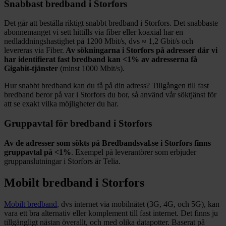
Snabbast bredband i
Storfors
Det går att beställa riktigt snabbt bredband i
Storfors
. Det snabbaste
abonnemanget vi sett hittills via fiber eller koaxial har en
nedladdningshastighet på
1200
Mbit/s, dvs ≈
1,2
Gbit/s och
levereras via
Fiber
.
Av sökningarna i
Storfors
på adresser där vi
har identifierat fast bredband kan
<1%
av adresserna få
Gigabit-tjänster
(minst 1000
Mbit/s).
Hur snabbt bredband kan du få på din adress? Tillgången till fast
bredband beror på var i
Storfors
du bor, så använd vår söktjänst för
att se exakt vilka möjligheter du har.
Gruppavtal för bredband i
Storfors
Av de adresser som sökts på Bredbandsval.se i
Storfors
finns
gruppavtal på
<1%
. Exempel på leverantörer som erbjuder
gruppanslutningar i
Storfors
är
Telia
.
Mobilt bredband i
Storfors
Mobilt bredband
, dvs internet via mobilnätet (3G, 4G, och 5G), kan
vara ett bra alternativ eller komplement till fast internet. Det finns ju
tillgängligt nästan överallt, och med olika datapotter.
Baserat på