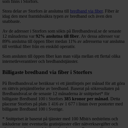
som finns i
Storfors
.
Stora delar
av
Storfors
är anslutna till
bredband via fiber
. Fiber är
idag den mest framtidssäkra typen av bredband och även den
snabbaste.
Av de adresser i
Storfors
som sökts på Bredbandsval.se de senaste
12
månaderna var
92%
anslutna till fiber
. Av dessa adresser var
89%
anslutna till öppen fiber medan
11%
av adresserna var anslutna
till vertikal fiber från en enskild operatör.
Som ansluten till öppen fiber kan man välja mellan ett flertal olika
internetleverantörer och bredbandstjänster.
Billigaste bredband via fiber i
Storfors
På Bredbandsval.se beräknar vi ett jämförpris per månad för att göra
en rättvis prisjämförelse av bredband. Baserat på sökresultaten på
Bredbandsval.se de senaste 12
månaderna är snittpriset
*
för
billigaste Bredband
100 i
Storfors
385
kronor per månad
. Detta
placerar
Storfors
på plats
1 416
av
1 677
i listan över postorter med
billigaste Bredband
100 i Sverige.
*
Snittpriset är baserat på tjänster med 100
Mbit/s nedströms och
inkluderar inte eventuella gratistjänster eller nätverksavgifter och