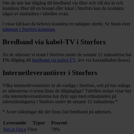
Om du inte har tillgång till bredband via fiber och vill dra in och
installera fiber till en bostad eller lokal i
Storfors
kan du kontakta
något av stadsnäten i tabellen ovan
.
I vissa fall kan du behöva kontakta en nätägare direkt. Se listan över
nätägare i
Storfors
kommun
.
Bredband via kabel-TV i
Storfors
Av de adresser vi testat i
Storfors
under de senaste 12
månaderna har
1%
tillgång till
bredband via kabel-TV
, dvs via koaxialkabel (koax).
Internetleverantörer i
Storfors
Vilka internetleverantörer är då vanliga i
Storfors
, och på hur många
av adresserna vi testat finns de tillgängliga? Tabellen nedan visar hur
ofta internetleverantörerna har dykt upp med erbjudanden på
adressökningarna i
Storfors
under de senaste 12
månaderna.
*
*
Avser sökningar där det finns fast bredband på adressen.
Leverantör
Typer
Procent
Net at Once
Fiber
79%