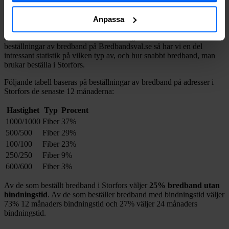
Storfors
?
Anpassa
Vår jämförelsetjänst för bredband fungerar över hela Sverige,
inklusive
Storfors
. Eftersom det hittills gjorts över hundratusen
beställningar av bredband på Bredbandsval.se så har vi en del
intressant statistik på vilken typ av, och hur snabbt bredband, man
brukar beställa i
Storfors
.
Följande tabell baseras på beställningar av bredband på adresser i
Storfors
de senaste 12
månaderna:
Hastighet
Typ
Procent
1000/1000
Fiber
37%
500/500
Fiber
29%
100/100
Fiber
23%
250/250
Fiber
9%
600/600
Fiber
3%
Av de som beställt bredband i
Storfors
väljer
25%
bredband utan
bindningstid
. Av de som beställer bredband med bindningstid väljer
73%
12
månaders bindningstid och
27%
väljer 24
månaders
bindningstid.