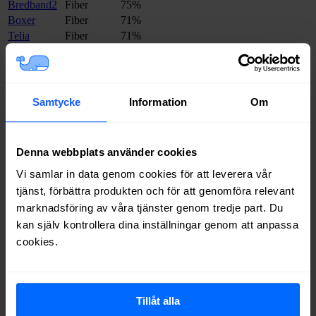
Bredband2
Fiber
75%
Boxer
Fiber
71%
Telia
Fiber
71%
Ownit
Fiber
69%
Allente
Fiber
68%
Tele2
Fiber, Koax
65%
Internetport
Fiber
58%
Samtycke
Information
Om
Telenor
Fiber
53%
Halebop
Fiber
52%
Inleed
Fiber
36%
Denna webbplats använder cookies
Comviq
Fiber
33%
Vi samlar in data genom cookies för att leverera vår
Trygg Surf
Fiber
30%
tjänst, förbättra produkten och för att genomföra relevant
Om du vill se exakt vilka internetleverantörer som erbjuder
marknadsföring av våra tjänster genom tredje part. Du
bredband på din adress i
Storfors
på
Bredbandsval.se
är det bara att
kan själv kontrollera dina inställningar genom att anpassa
göra en snabb sökning här:
cookies.
Sök
Tillåt alla
Vilket fast bredband väljer man i