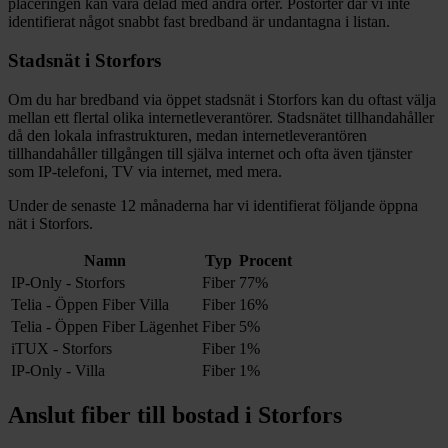
placeringen kan vara delad med andra orter. Postorter där vi inte
identifierat något snabbt fast bredband är undantagna i listan.
Stadsnät i
Storfors
Om du har bredband via öppet stadsnät i
Storfors
kan du oftast välja
mellan ett flertal olika internetleverantörer. Stadsnätet tillhandahåller
då den lokala infrastrukturen, medan internetleverantören
tillhandahåller tillgången till själva internet och ofta även tjänster
som IP-telefoni, TV via internet, med mera.
Under de senaste 12
månaderna har vi identifierat följande öppna
nät i
Storfors
.
Namn
Typ
Procent
IP-Only - Storfors
Fiber
77%
Telia - Öppen Fiber Villa
Fiber
16%
Telia - Öppen Fiber Lägenhet
Fiber
5%
iTUX - Storfors
Fiber
1%
IP-Only - Villa
Fiber
1%
Anslut fiber till bostad i
Storfors