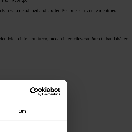
100 i Sverige.
 kan vara delad med andra orter. Postorter där vi inte identifierat
å den lokala infrastrukturen, medan internetleverantören tillhandahåller
adsnäten i tabellen ovan
.
Om