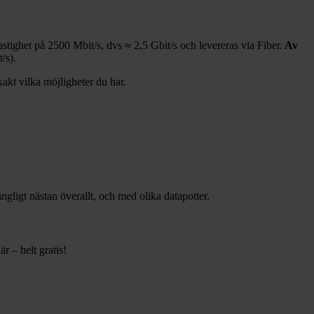
hastighet på
2500
Mbit/s, dvs ≈
2,5
Gbit/s och levereras via
Fiber
.
Av
/s).
xakt vilka möjligheter du har.
gängligt nästan överallt, och med olika datapotter.
r – helt gratis!