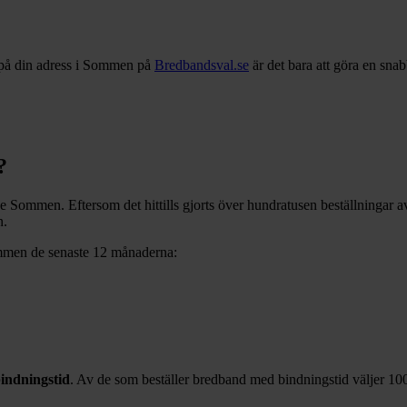
på din adress i
Sommen
på
Bredbandsval.se
är det bara att göra en sna
?
ve
Sommen
. Eftersom det hittills gjorts över hundratusen beställningar 
n
.
mmen
de senaste 12
månaderna:
indningstid
. Av de som beställer bredband med bindningstid väljer
10