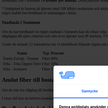
Bredband
100 i
Sommen
79
kronor per månad
. Detta placerar
Som
*
Snittpriset är baserat på tjänster med 100
Mbit/s nedströms och inklud
något snabbt fast bredband är undantagna i listan.
Stadsnät i
Sommen
Om du har bredband via öppet stadsnät i
Sommen
kan du oftast välja 
tillgången till själva internet och ofta även tjänster som IP-telefoni, T
Under de senaste 12
månaderna har vi identifierat följande öppna nät 
Namn
Typ
Procent
Tranås Energi - Traman
Fiber
88%
Telia - Telia Öppen Fiber
Fiber
10%
Telia - Sommen
Fiber
2%
Anslut fiber till bostad i
Sommen
Om du inte har tillgång till bredband via fiber och vill dra in och installe
Samtycke
I vissa fall kan du behöva kontakta en nätägare direkt. Se listan över
n
Denna webbplats använder 