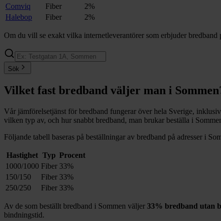
Comviq
Fiber
2%
Halebop
Fiber
2%
Om du vill se exakt vilka internetleverantörer som erbjuder bredband 
Sök
Vilket fast bredband väljer man i
Sommen
Vår jämförelsetjänst för bredband fungerar över hela Sverige, inklusi
vilken typ av, och hur snabbt bredband, man brukar beställa i
Somme
Följande tabell baseras på beställningar av bredband på adresser i
So
Hastighet
Typ
Procent
1000/1000
Fiber
33%
150/150
Fiber
33%
250/250
Fiber
33%
Av de som beställt bredband i
Sommen
väljer
33%
bredband utan b
bindningstid.