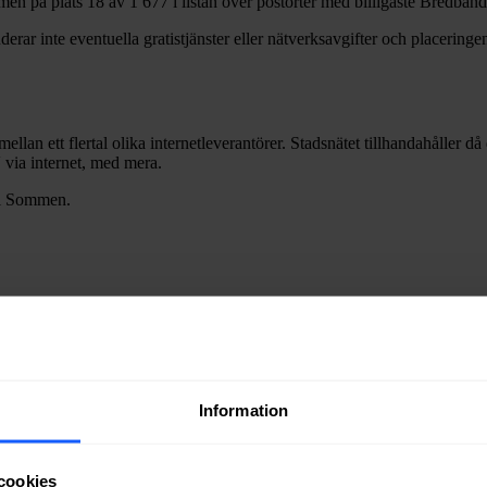
men
på plats
18
av
1 677
i listan över postorter med billigaste Bredband
erar inte eventuella gratistjänster eller nätverksavgifter och placeringen
mellan ett flertal olika internetleverantörer. Stadsnätet tillhandahåller d
V via internet, med mera.
i
Sommen
.
ra fiber till en bostad eller lokal i
Sommen
kan du kontakta något av st
Information
ätägare i
Tranås
kommun
.
cookies