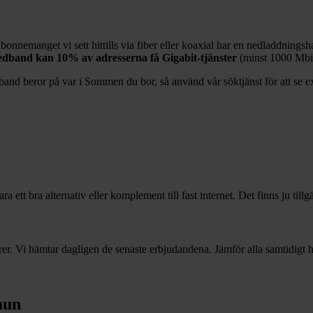
bonnemanget vi sett hittills via fiber eller koaxial har en nedladdnings
bredband kan
10%
av adresserna få Gigabit-tjänster
(minst 1000
Mbit
band beror på var i
Sommen
du bor, så använd vår söktjänst för att se e
 ett bra alternativ eller komplement till fast internet. Det finns ju till
r. Vi hämtar dagligen de senaste erbjudandena. Jämför alla samtidigt hä
un