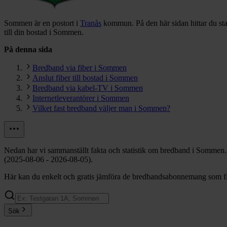
Sommen är en postort i
Tranås
kommun.
På den här sidan hittar du s
till din bostad i Sommen.
På denna sida
Bredband via fiber i Sommen
Anslut fiber till bostad i Sommen
Bredband via kabel-TV i Sommen
Internetleverantörer i Sommen
Vilket fast bredband väljer man i Sommen?
Nedan har vi sammanställt fakta och statistik om bredband i Sommen.
(2025-08-06 - 2026-08-05).
Här kan du enkelt och gratis jämföra de bredbandsabonnemang som fin
Sök