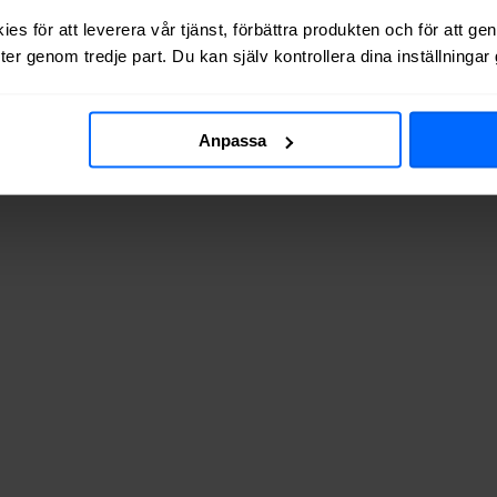
es för att leverera vår tjänst, förbättra produkten och för att ge
12%
tillgång till
bredband via kabel-TV
, dvs via koaxialkabel (koax).
er genom tredje part. Du kan själv kontrollera dina inställninga
Anpassa
v adresserna vi testat finns de tillgängliga? Tabellen nedan visar hur 