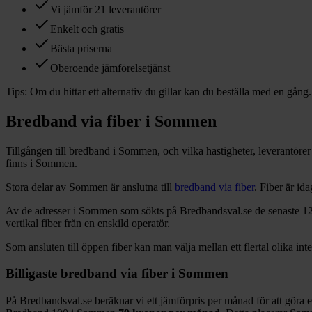
Vi jämför 21 leverantörer
Enkelt och gratis
Bästa priserna
Oberoende jämförelsetjänst
Tips:
Om du hittar ett alternativ du gillar kan du beställa med en gång.
Bredband via fiber i
Sommen
Tillgången till bredband i
Sommen
, och vilka hastigheter, leverantör
finns i
Sommen
.
Stora delar
av
Sommen
är anslutna till
bredband via fiber
. Fiber är i
Av de adresser i
Sommen
som sökts på Bredbandsval.se de senaste 1
vertikal fiber från en enskild operatör.
Som ansluten till öppen fiber kan man välja mellan ett flertal olika int
Billigaste bredband via fiber i
Sommen
På Bredbandsval.se beräknar vi ett jämförpris per månad för att göra 