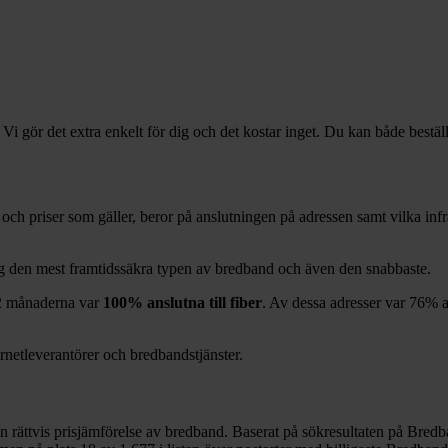
 Vi gör det extra enkelt för dig och det kostar inget. Du kan både bestäl
er och priser som gäller, beror på anslutningen på adressen samt vilka i
dag den mest framtidssäkra typen av bredband och även den snabbaste.
2
månaderna var
100%
anslutna till fiber
. Av dessa adresser var
76%
a
ernetleverantörer och bredbandstjänster.
en rättvis prisjämförelse av bredband. Baserat på sökresultaten på Bredb