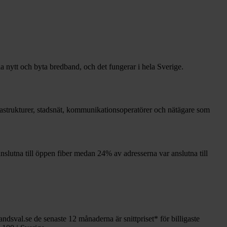
la nytt och byta bredband, och det fungerar i hela Sverige.
nfrastrukturer, stadsnät, kommunikationsoperatörer och nätägare som
nslutna till öppen fiber medan
24%
av adresserna var anslutna till
andsval.se de senaste 12
månaderna är snittpriset
*
för billigaste