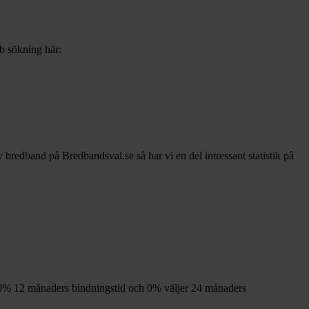
bb sökning här:
av bredband på Bredbandsval.se så har vi en del intressant statistik på
0%
12
månaders bindningstid och
0%
väljer 24
månaders