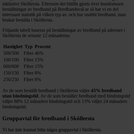
inklusive
Sköllersta
. Eftersom det hittills gjorts över hundratusen
beställningar av bredband på Bredbandsval.se så har vi en del
intressant statistik på vilken typ av, och hur snabbt bredband, man
brukar beställa i
Sköllersta
.
Följande tabell baseras på beställningar av bredband på adresser i
Sköllersta
de senaste 12
månaderna:
Hastighet
Typ
Procent
500/500
Fiber
46%
100/100
Fiber
15%
600/600
Fiber
15%
150/150
Fiber
8%
250/250
Fiber
8%
Av de som beställt bredband i
Sköllersta
väljer
43%
bredband
utan bindningstid
. Av de som beställer bredband med bindningstid
väljer
88%
12
månaders bindningstid och
13%
väljer 24
månaders
bindningstid.
Gruppavtal för bredband i
Sköllersta
Vi har inte kunnat hitta några gruppavtal i
Sköllersta
.