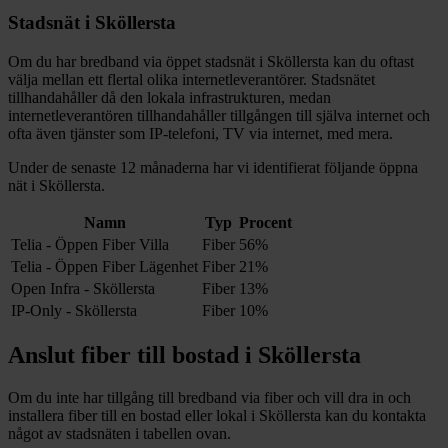
Stadsnät i
Sköllersta
Om du har bredband via öppet stadsnät i
Sköllersta
kan du oftast
välja mellan ett flertal olika internetleverantörer. Stadsnätet
tillhandahåller då den lokala infrastrukturen, medan
internetleverantören tillhandahåller tillgången till själva internet och
ofta även tjänster som IP-telefoni, TV via internet, med mera.
Under de senaste 12
månaderna har vi identifierat följande öppna
nät i
Sköllersta
.
Namn
Typ
Procent
Telia - Öppen Fiber Villa
Fiber
56%
Telia - Öppen Fiber Lägenhet
Fiber
21%
Open Infra - Sköllersta
Fiber
13%
IP-Only - Sköllersta
Fiber
10%
Anslut fiber till bostad i
Sköllersta
Om du inte har tillgång till bredband via fiber och vill dra in och
installera fiber till en bostad eller lokal i
Sköllersta
kan du kontakta
något av stadsnäten i tabellen ovan
.