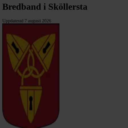
Bredband i Sköllersta
Uppdaterad
7 augusti 2026