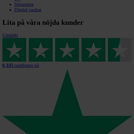
Streaming
Digital vardag
Lita på våra nöjda kunder
Utmärkt
6 335
omdömen på