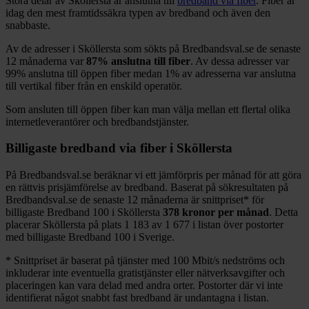
Stora delar
av
Sköllersta
är anslutna till
bredband via fiber
. Fiber är
idag den mest framtidssäkra typen av bredband och även den
snabbaste.
Av de adresser i
Sköllersta
som sökts på Bredbandsval.se de senaste
12
månaderna var
87%
anslutna till fiber
. Av dessa adresser var
99%
anslutna till öppen fiber medan
1%
av adresserna var anslutna
till vertikal fiber från en enskild operatör.
Som ansluten till öppen fiber kan man välja mellan ett flertal olika
internetleverantörer och bredbandstjänster.
Billigaste bredband via fiber i
Sköllersta
På Bredbandsval.se beräknar vi ett jämförpris per månad för att göra
en rättvis prisjämförelse av bredband. Baserat på sökresultaten på
Bredbandsval.se de senaste 12
månaderna är snittpriset
*
för
billigaste Bredband
100 i
Sköllersta
378
kronor per månad
. Detta
placerar
Sköllersta
på plats
1 183
av
1 677
i listan över postorter
med billigaste Bredband
100 i Sverige.
*
Snittpriset är baserat på tjänster med 100
Mbit/s nedströms och
inkluderar inte eventuella gratistjänster eller nätverksavgifter och
placeringen kan vara delad med andra orter. Postorter där vi inte
identifierat något snabbt fast bredband är undantagna i listan.