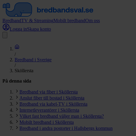
Bredband
TV & Streaming
Mobilt bredband
Om oss
Logga in
Skapa konto
/
Bredband i Sverige
/
Sköllersta
På denna sida
Bredband via fiber i Sköllersta
Anslut fiber till bostad i Sköllersta
Bredband via kabel-TV i Sköllersta
Internetleverantörer i Sköllersta
Vilket fast bredband väljer man i Sköllersta?
Mobilt bredband i Sköllersta
Bredband i andra postorter i Hallsbergs kommun