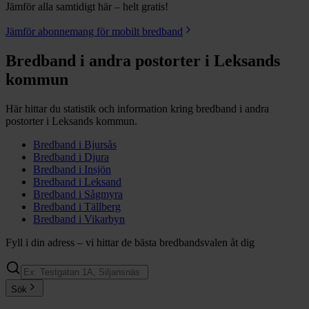
Jämför alla samtidigt här – helt gratis!
Jämför abonnemang för mobilt bredband
Bredband i andra postorter i
Leksands
kommun
Här hittar du statistik och information kring bredband i andra
postorter i
Leksands
kommun.
Bredband i
Bjursås
Bredband i
Djura
Bredband i
Insjön
Bredband i
Leksand
Bredband i
Sågmyra
Bredband i
Tällberg
Bredband i
Vikarbyn
Fyll i din adress – vi hittar de bästa bredbandsvalen åt dig
Sök