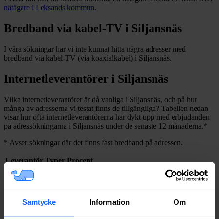
nätägare i
Leksands
kommun
.
Bredband via kabel-TV i
Siljansnäs
I våra sökningar har vi inte kunnat hitta några adresser med
bredband via kabel-TV (via koaxialkabel) i
Siljansnäs
.
Internetleverantörer i
Siljansnäs
Vilka internetleverantörer är då vanliga i
Siljansnäs
, och på hur
många av adresserna vi testat finns de tillgängliga? Tabellen nedan
visar hur ofta internetleverantörerna har dykt upp med erbjudanden
på adressökningarna i
Siljansnäs
under de senaste 12
månaderna.
*
*
Avser sökningar där det finns fast bredband på adressen.
Leverantör
Typer
Procent
Bredband2
Fiber
81%
Net at Once
Fiber
75%
Tele2
Fiber
75%
Samtycke
Information
Om
Boxer
Fiber
75%
Telia
Fiber
73%