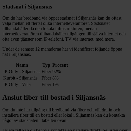
Stadsnät i
Siljansnäs
Om du har bredband via öppet stadsnät i
Siljansnäs
kan du oftast
välja mellan ett flertal olika internetleverantörer. Stadsnätet
tillhandahåller då den lokala infrastrukturen, medan
internetleverantören tillhandahåller tillgången till själva internet och
ofta även tjänster som IP-telefoni, TV via internet, med mera.
Under de senaste 12
månaderna har vi identifierat följande öppna
nät i
Siljansnäs
.
Namn
Typ
Procent
IP-Only - Siljansnäs
Fiber
92%
Kurbit - Siljansnäs
Fiber
8%
IP-Only - Villa
Fiber
1%
Anslut fiber till bostad i
Siljansnäs
Om du inte har tillgång till bredband via fiber och vill dra in och
installera fiber till en bostad eller lokal i
Siljansnäs
kan du kontakta
något av stadsnäten i tabellen ovan
.
I vissa fall kan du behöva kontakta en nätägare direkt. Se listan över