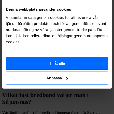
Allente
Fiber
71%
Internetport
Fiber
68%
Denna webbplats använder cookies
Ownit
Fiber
62%
Vi samlar in data genom cookies för att leverera vår
Telenor
Fiber
62%
tjänst, förbättra produkten och för att genomföra relevant
Halebop
Fiber
48%
marknadsföring av våra tjänster genom tredje part. Du
Trygg Surf
Fiber
36%
kan själv kontrollera dina inställningar genom att anpassa
Comviq
Fiber
28%
cookies.
Inleed
Fiber
8%
Daladatorer
Fiber
6%
Om du vill se exakt vilka internetleverantörer som erbjuder
bredband på din adress i
Siljansnäs
på
Bredbandsval.se
är det bara
Tillåt alla
att göra en snabb sökning här:
Anpassa
Sök
Vilket fast bredband väljer man i
Siljansnäs
?
Vår jämförelsetjänst för bredband fungerar över hela Sverige,