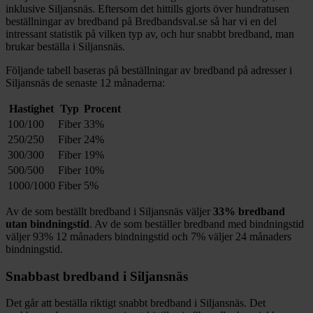
inklusive
Siljansnäs
. Eftersom det hittills gjorts över hundratusen
beställningar av bredband på Bredbandsval.se så har vi en del
intressant statistik på vilken typ av, och hur snabbt bredband, man
brukar beställa i
Siljansnäs
.
Följande tabell baseras på beställningar av bredband på adresser i
Siljansnäs
de senaste 12
månaderna:
Hastighet
Typ
Procent
100/100
Fiber
33%
250/250
Fiber
24%
300/300
Fiber
19%
500/500
Fiber
10%
1000/1000
Fiber
5%
Av de som beställt bredband i
Siljansnäs
väljer
33%
bredband
utan bindningstid
. Av de som beställer bredband med bindningstid
väljer
93%
12
månaders bindningstid och
7%
väljer 24
månaders
bindningstid.
Snabbast bredband i
Siljansnäs
Det går att beställa riktigt snabbt bredband i
Siljansnäs
. Det