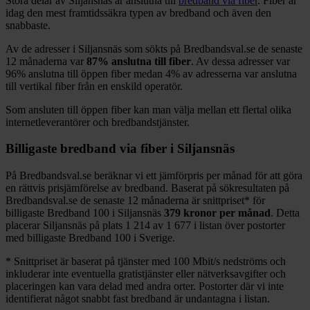
Stora delar
av
Siljansnäs
är anslutna till
bredband via fiber
. Fiber är
idag den mest framtidssäkra typen av bredband och även den
snabbaste.
Av de adresser i
Siljansnäs
som sökts på Bredbandsval.se de senaste
12
månaderna var
87%
anslutna till fiber
. Av dessa adresser var
96%
anslutna till öppen fiber medan
4%
av adresserna var anslutna
till vertikal fiber från en enskild operatör.
Som ansluten till öppen fiber kan man välja mellan ett flertal olika
internetleverantörer och bredbandstjänster.
Billigaste bredband via fiber i
Siljansnäs
På Bredbandsval.se beräknar vi ett jämförpris per månad för att göra
en rättvis prisjämförelse av bredband. Baserat på sökresultaten på
Bredbandsval.se de senaste 12
månaderna är snittpriset
*
för
billigaste Bredband
100 i
Siljansnäs
379
kronor per månad
. Detta
placerar
Siljansnäs
på plats
1 214
av
1 677
i listan över postorter
med billigaste Bredband
100 i Sverige.
*
Snittpriset är baserat på tjänster med 100
Mbit/s nedströms och
inkluderar inte eventuella gratistjänster eller nätverksavgifter och
placeringen kan vara delad med andra orter. Postorter där vi inte
identifierat något snabbt fast bredband är undantagna i listan.