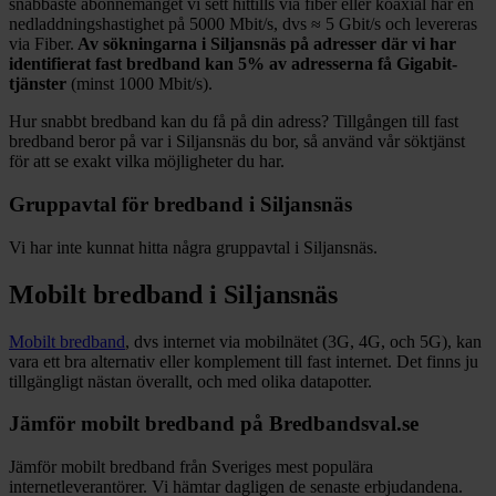
snabbaste abonnemanget vi sett hittills via fiber eller koaxial har en
nedladdningshastighet på
5000
Mbit/s, dvs ≈
5
Gbit/s och levereras
via
Fiber
.
Av sökningarna i
Siljansnäs
på adresser där vi har
identifierat fast bredband kan
5%
av adresserna få Gigabit-
tjänster
(minst 1000
Mbit/s).
Hur snabbt bredband kan du få på din adress? Tillgången till fast
bredband beror på var i
Siljansnäs
du bor, så använd vår söktjänst
för att se exakt vilka möjligheter du har.
Gruppavtal för bredband i
Siljansnäs
Vi har inte kunnat hitta några gruppavtal i
Siljansnäs
.
Mobilt bredband i
Siljansnäs
Mobilt bredband
, dvs internet via mobilnätet (3G, 4G, och 5G), kan
vara ett bra alternativ eller komplement till fast internet. Det finns ju
tillgängligt nästan överallt, och med olika datapotter.
Jämför mobilt bredband på Bredbandsval.se
Jämför mobilt bredband från Sveriges mest populära
internetleverantörer. Vi hämtar dagligen de senaste erbjudandena.