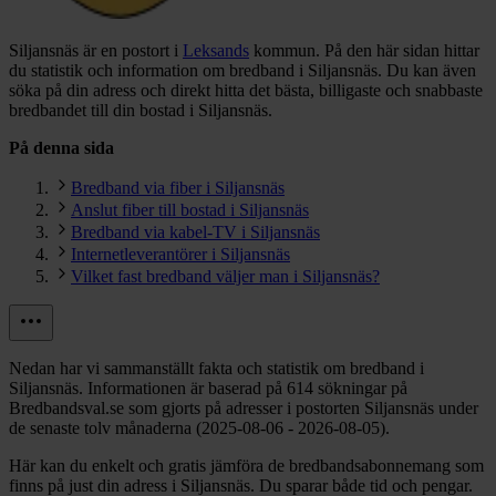
Siljansnäs är en postort i
Leksands
kommun.
På den här sidan hittar
du statistik och information om bredband i Siljansnäs. Du kan även
söka på din adress och direkt hitta det bästa, billigaste och snabbaste
bredbandet till din bostad i Siljansnäs.
På denna sida
Bredband via fiber i Siljansnäs
Anslut fiber till bostad i Siljansnäs
Bredband via kabel-TV i Siljansnäs
Internetleverantörer i Siljansnäs
Vilket fast bredband väljer man i Siljansnäs?
Nedan har vi sammanställt fakta och statistik om bredband i
Siljansnäs. Informationen är baserad på 614 sökningar på
Bredbandsval.se som gjorts på adresser i postorten Siljansnäs under
de senaste tolv månaderna (2025-08-06 - 2026-08-05).
Här kan du enkelt och gratis jämföra de bredbandsabonnemang som
finns på just din adress i Siljansnäs. Du sparar både tid och pengar.