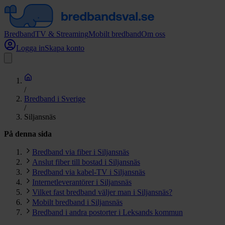
Bredband
TV & Streaming
Mobilt bredband
Om oss
Logga in
Skapa konto
/
Bredband i Sverige
/
Siljansnäs
På denna sida
Bredband via fiber i Siljansnäs
Anslut fiber till bostad i Siljansnäs
Bredband via kabel-TV i Siljansnäs
Internetleverantörer i Siljansnäs
Vilket fast bredband väljer man i Siljansnäs?
Mobilt bredband i Siljansnäs
Bredband i andra postorter i Leksands kommun