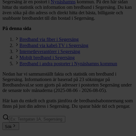
Segersäng är en postort i
Nynäshamns
kommun.
På den här sidan
hittar du statistik och information om bredband i Segersäng. Du kan
även söka på din adress och direkt hitta det bästa, billigaste och
snabbaste bredbandet till din bostad i Segersäng.
På denna sida
Bredband via fiber i Segersäng
Bredband via kabel-TV i Segersäng
Internetleverantörer i Segersäng
Mobilt bredband i Segersäng
Bredband i andra postorter i Nynäshamns kommun
Nedan har vi sammanställt fakta och statistik om bredband i
Segersäng. Informationen är baserad på 23 sökningar på
Bredbandsval.se som gjorts på adresser i postorten Segersäng under
de senaste tolv månaderna (2025-08-06 - 2026-08-05).
Här kan du enkelt och gratis jämföra de bredbandsabonnemang som
finns på just din adress i Segersäng. Du sparar både tid och pengar.
Sök