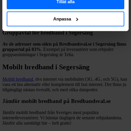
att göra en snabb sökning här:
Tillåt alla
Anpassa
Sök
Gruppavtal för bredband i
Segersäng
Av de adresser som sökts på Bredbandsval.se i
Segersäng
finns
gruppavtal på
83%
. Exempel på leverantörer som erbjuder
gruppanslutningar i
Segersäng
är
Telia
.
Mobilt bredband i
Segersäng
Mobilt bredband
, dvs internet via mobilnätet (3G, 4G, och 5G), kan
vara ett bra alternativ eller komplement till fast internet. Det finns ju
tillgängligt nästan överallt, och med olika datapotter.
Jämför mobilt bredband på Bredbandsval.se
Jämför mobilt bredband från Sveriges mest populära
internetleverantörer. Vi hämtar dagligen de senaste erbjudandena.
Jämför alla samtidigt här – helt gratis!