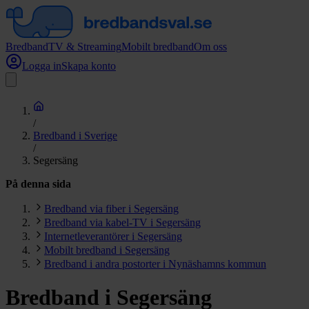
Bredband
TV & Streaming
Mobilt bredband
Om oss
Logga in
Skapa konto
/
Bredband i Sverige
/
Segersäng
På denna sida
Bredband via fiber i Segersäng
Bredband via kabel-TV i Segersäng
Internetleverantörer i Segersäng
Mobilt bredband i Segersäng
Bredband i andra postorter i Nynäshamns kommun
Bredband i Segersäng