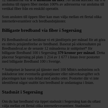
anslutna till öppen fiber medan
100%
av adresserna var anslutna till
vertikal fiber från en enskild operatör.
Som ansluten till öppen fiber kan man välja mellan ett flertal olika
internetleverantörer och bredbandstjänster.
Billigaste bredband via fiber i
Segersäng
På Bredbandsval.se beräknar vi ett jämförpris per månad för att göra
en rättvis prisjämförelse av bredband. Baserat på sökresultaten på
Bredbandsval.se de senaste 12
månaderna är snittpriset
*
för
billigaste Bredband
100 i
Segersäng
379
kronor per månad
. Detta
placerar
Segersäng
på plats
1 214
av
1 677
i listan över postorter
med billigaste Bredband
100 i Sverige.
*
Snittpriset är baserat på tjänster med 100
Mbit/s nedströms och
inkluderar inte eventuella gratistjänster eller nätverksavgifter och
placeringen kan vara delad med andra orter. Postorter där vi inte
identifierat något snabbt fast bredband är undantagna i listan.
Stadsnät i
Segersäng
Om du har bredband via öppet stadsnät i
Segersäng
kan du oftast
välja mellan ett flertal olika internetleverantörer. Stadsnätet