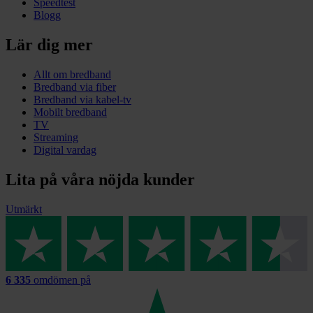
Speedtest
Blogg
Lär dig mer
Allt om bredband
Bredband via fiber
Bredband via kabel-tv
Mobilt bredband
TV
Streaming
Digital vardag
Lita på våra nöjda kunder
Utmärkt
6 335
omdömen på