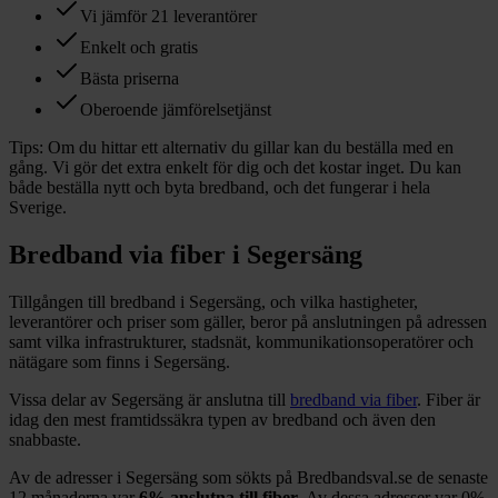
Vi jämför 21 leverantörer
Enkelt och gratis
Bästa priserna
Oberoende jämförelsetjänst
Tips:
Om du hittar ett alternativ du gillar kan du beställa med en
gång. Vi gör det extra enkelt för dig och det kostar inget. Du kan
både beställa nytt och byta bredband, och det fungerar i hela
Sverige.
Bredband via fiber i
Segersäng
Tillgången till bredband i
Segersäng
, och vilka hastigheter,
leverantörer och priser som gäller, beror på anslutningen på adressen
samt vilka infrastrukturer, stadsnät, kommunikationsoperatörer och
nätägare som finns i
Segersäng
.
Vissa delar
av
Segersäng
är anslutna till
bredband via fiber
. Fiber är
idag den mest framtidssäkra typen av bredband och även den
snabbaste.
Av de adresser i
Segersäng
som sökts på Bredbandsval.se de senaste
12
månaderna var
6%
anslutna till fiber
. Av dessa adresser var
0%