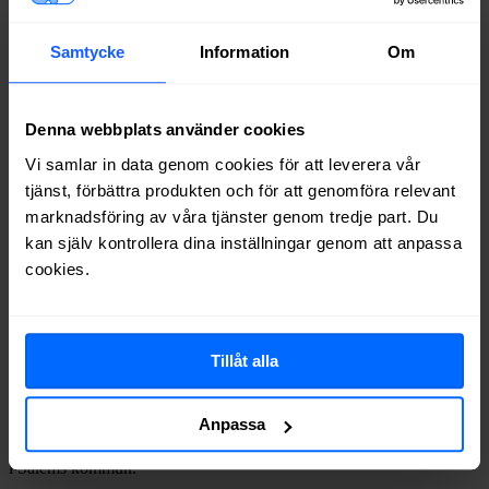
Enligt data från Post- och telestyrelsen (PTS) finns följande nätägare
i kommunen:
Samtycke
Information
Om
AB Stokab
GlobalConnect AB
Open Infra Core AB
Denna webbplats använder cookies
Telia Company AB
Vi samlar in data genom cookies för att leverera vår
Nedstängning av ADSL i Salem
tjänst, förbättra produkten och för att genomföra relevant
marknadsföring av våra tjänster genom tredje part. Du
Det kopparbaserade telefonnätet i Salem håller på att stängas ner,
kan själv kontrollera dina inställningar genom att anpassa
vilket innebär att bredband via ADSL inte längre kommer vara
tillgängligt. Följande stationer har redan stängts eller kommer att
cookies.
stängas den närmsta tiden:
Station/ort
Datum
Rönninge
2024-05-31
Tillåt alla
Bredband i postorter i
Salems
kommun
Anpassa
Här hittar du statistik och information kring bredband för postorterna
i
Salems
kommun.