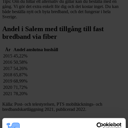
Tips:
Om du hittar ett alternativ du gillar kan du beställa med en
gång. Vi gör det extra enkelt för dig och det kostar inget. Du kan
både beställa nytt och byta bredband, och det fungerar i hela
Sverige.
Andel i Salem med tillgång till fast
bredband via fiber
År
Andel anslutna hushåll
2015
45,22%
2016
50,58%
2017
54,26%
2018
65,87%
2019
68,99%
2020
71,72%
2021
78,20%
Källa: Post- och telestyrelsen, PTS mobiltäcknings- och
bredbandskartläggning 2021, publicerad 2022.
Nätägare i Salems kommun