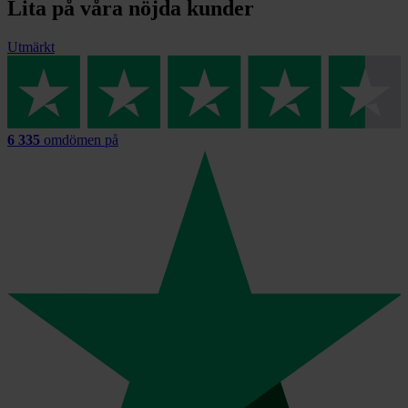
Lita på våra nöjda kunder
Utmärkt
6 335
omdömen på