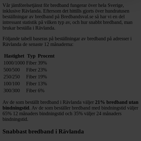
Vår jämförelsetjänst för bredband fungerar över hela Sverige,
inklusive
Rävlanda
. Eftersom det hittills gjorts över hundratusen
beställningar av bredband på Bredbandsval.se så har vi en del
intressant statistik på vilken typ av, och hur snabbt bredband, man
brukar beställa i
Rävlanda
.
Följande tabell baseras på beställningar av bredband på adresser i
Rävlanda
de senaste 12
månaderna:
Hastighet
Typ
Procent
1000/1000
Fiber
39%
500/500
Fiber
23%
250/250
Fiber
19%
100/100
Fiber
13%
300/300
Fiber
6%
Av de som beställt bredband i
Rävlanda
väljer
21%
bredband utan
bindningstid
. Av de som beställer bredband med bindningstid väljer
65%
12
månaders bindningstid och
35%
väljer 24
månaders
bindningstid.
Snabbast bredband i
Rävlanda