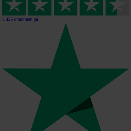
6 335
omdömen på