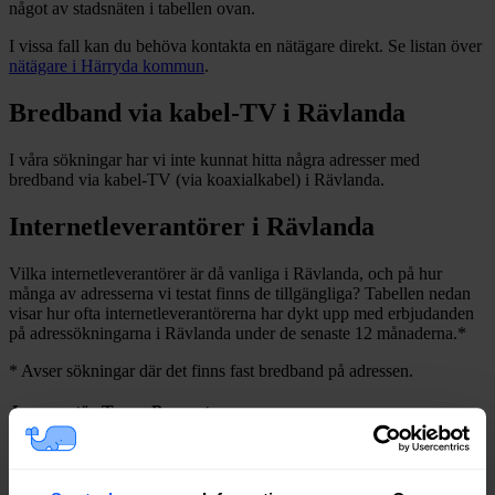
något av stadsnäten i tabellen ovan
.
I vissa fall kan du behöva kontakta en nätägare direkt. Se listan över
nätägare i
Härryda
kommun
.
Bredband via kabel-TV i
Rävlanda
I våra sökningar har vi inte kunnat hitta några adresser med
bredband via kabel-TV (via koaxialkabel) i
Rävlanda
.
Internetleverantörer i
Rävlanda
Vilka internetleverantörer är då vanliga i
Rävlanda
, och på hur
många av adresserna vi testat finns de tillgängliga? Tabellen nedan
visar hur ofta internetleverantörerna har dykt upp med erbjudanden
på adressökningarna i
Rävlanda
under de senaste 12
månaderna.
*
*
Avser sökningar där det finns fast bredband på adressen.
Leverantör
Typer
Procent
Bredband2
Fiber
88%
Telia
Fiber
82%
Net at Once
Fiber
81%