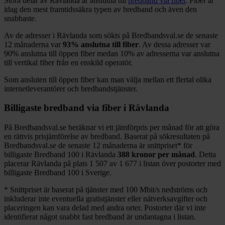
Stora delar
av
Rävlanda
är anslutna till
bredband via fiber
. Fiber är
idag den mest framtidssäkra typen av bredband och även den
snabbaste.
Av de adresser i
Rävlanda
som sökts på Bredbandsval.se de senaste
12
månaderna var
93%
anslutna till fiber
. Av dessa adresser var
90%
anslutna till öppen fiber medan
10%
av adresserna var anslutna
till vertikal fiber från en enskild operatör.
Som ansluten till öppen fiber kan man välja mellan ett flertal olika
internetleverantörer och bredbandstjänster.
Billigaste bredband via fiber i
Rävlanda
På Bredbandsval.se beräknar vi ett jämförpris per månad för att göra
en rättvis prisjämförelse av bredband. Baserat på sökresultaten på
Bredbandsval.se de senaste 12
månaderna är snittpriset
*
för
billigaste Bredband
100 i
Rävlanda
388
kronor per månad
. Detta
placerar
Rävlanda
på plats
1 507
av
1 677
i listan över postorter med
billigaste Bredband
100 i Sverige.
*
Snittpriset är baserat på tjänster med 100
Mbit/s nedströms och
inkluderar inte eventuella gratistjänster eller nätverksavgifter och
placeringen kan vara delad med andra orter. Postorter där vi inte
identifierat något snabbt fast bredband är undantagna i listan.