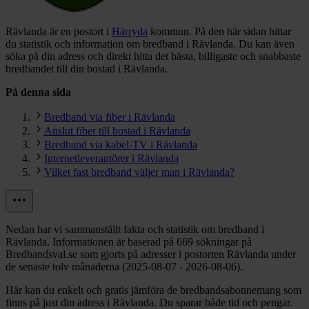
Rävlanda är en postort i
Härryda
kommun.
På den här sidan hittar
du statistik och information om bredband i Rävlanda. Du kan även
söka på din adress och direkt hitta det bästa, billigaste och snabbaste
bredbandet till din bostad i Rävlanda.
På denna sida
Bredband via fiber i Rävlanda
Anslut fiber till bostad i Rävlanda
Bredband via kabel-TV i Rävlanda
Internetleverantörer i Rävlanda
Vilket fast bredband väljer man i Rävlanda?
Nedan har vi sammanställt fakta och statistik om bredband i
Rävlanda. Informationen är baserad på 669 sökningar på
Bredbandsval.se som gjorts på adresser i postorten Rävlanda under
de senaste tolv månaderna (2025-08-07 - 2026-08-06).
Här kan du enkelt och gratis jämföra de bredbandsabonnemang som
finns på just din adress i Rävlanda. Du sparar både tid och pengar.