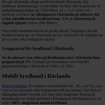
Det går att beställa riktigt snabbt bredband i
Rävlanda
. Det
snabbaste abonnemanget vi sett hittills via fiber eller koaxial har en
nedladdningshastighet på
2500
Mbit/s, dvs ≈
2,5
Gbit/s och
levereras via
Fiber
.
Av sökningarna i
Rävlanda
på adresser där
vi har identifierat fast bredband kan
<1%
av adresserna få
Gigabit-tjänster
(minst 1000
Mbit/s).
Hur snabbt bredband kan du få på din adress? Tillgången till fast
bredband beror på var i
Rävlanda
du bor, så använd vår söktjänst för
att se exakt vilka möjligheter du har.
Gruppavtal för bredband i
Rävlanda
Av de adresser som sökts på Bredbandsval.se i
Rävlanda
finns
gruppavtal på
3%
. Exempel på leverantörer som erbjuder
gruppanslutningar i
Rävlanda
är
Tele2 och Telia
.
Mobilt bredband i
Rävlanda
Mobilt bredband
, dvs internet via mobilnätet (3G, 4G, och 5G), kan
vara ett bra alternativ eller komplement till fast internet. Det finns ju
tillgängligt nästan överallt, och med olika datapotter.
Baserat på
beställningar av mobilt bredband i Rävlanda på Bredbandsval.se så
väljer
100%
obegränsat mobilt bredband
.