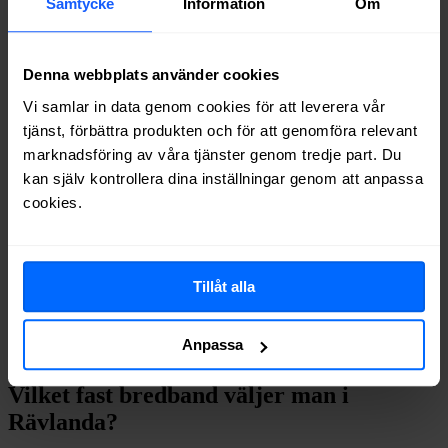
Samtycke
Information
Om
Tele2
Fiber
80%
Internetport
Fiber
78%
Boxer
Fiber
77%
Denna webbplats använder cookies
Allente
Fiber
75%
Ownit
Fiber
71%
Vi samlar in data genom cookies för att leverera vår
Telenor
Fiber
65%
tjänst, förbättra produkten och för att genomföra relevant
Halebop
Fiber
50%
marknadsföring av våra tjänster genom tredje part. Du
Trygg Surf
Fiber
43%
kan själv kontrollera dina inställningar genom att anpassa
Comviq
Fiber
25%
cookies.
Inleed
Fiber
2%
Om du vill se exakt vilka internetleverantörer som erbjuder
bredband på din adress i
Rävlanda
på
Bredbandsval.se
är det bara
att göra en snabb sökning här:
Tillåt alla
Anpassa
Sök
Vilket fast bredband väljer man i
Rävlanda
?