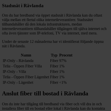
Stadsnät i
Rävlanda
Om du har bredband via öppet stadsnät i
Rävlanda
kan du oftast
välja mellan ett flertal olika internetleverantörer. Stadsnätet
tillhandahåller då den lokala infrastrukturen, medan
internetleverantören tillhandahåller tillgången till själva internet och
ofta även tjänster som IP-telefoni, TV via internet, med mera.
Under de senaste 12
månaderna har vi identifierat följande öppna
nät i
Rävlanda
.
Namn
Typ
Procent
IP-Only - Rävlanda
Fiber
97%
Telia - Öppen Fiber Villa
Fiber
1%
IP-Only - Villa
Fiber
1%
Telia - Öppen Fiber Lägenhet
Fiber
1%
IP-Only - Lägenhet
Fiber
<1%
Anslut fiber till bostad i
Rävlanda
Om du inte har tillgång till bredband via fiber och vill dra in och
installera fiber till en bostad eller lokal i
Rävlanda
kan du kontakta