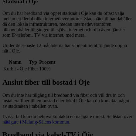
Stadsnät i
Öje
Om du har bredband via öppet stadsnät i
Öje
kan du oftast välja
mellan ett flertal olika internetleverantörer. Stadsnätet tillhandahåller
då den lokala infrastrukturen, medan internetleverantören
tillhandahåller tillgången till själva internet och ofta även tjänster
som IP-telefoni, TV via internet, med mera.
Under de senaste 12
månaderna har vi identifierat följande öppna
nät i
Öje
.
Namn
Typ
Procent
Kurbit - Öje
Fiber
100%
Anslut fiber till bostad i
Öje
Om du inte har tillgång till bredband via fiber och vill dra in och
installera fiber till en bostad eller lokal i
Öje
kan du kontakta något
av stadsnäten i tabellen ovan
.
I vissa fall kan du behöva kontakta en nätägare direkt. Se listan över
nätägare i
Malung-Sälens
kommun
.
Bredband via kabel-TV i
Öje