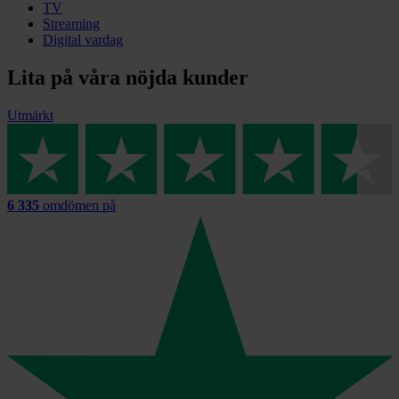
TV
Streaming
Digital vardag
Lita på våra nöjda kunder
Utmärkt
6 335
omdömen på