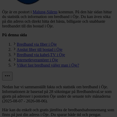
Öje är en postort i
Malung-Sälens
kommun.
På den här sidan hittar
du statistik och information om bredband i Öje. Du kan även söka
på din adress och direkt hitta det bästa, billigaste och snabbaste
bredbandet till din bostad i Öje.
På denna sida
Bredband via fiber i Öje
Anslut fiber till bostad i Öje
Bredband via kabel-TV i Öje
Internetleverantörer i Öje
Vilket fast bredband väljer man i Öje?
Nedan har vi sammanställt fakta och statistik om bredband i Öje.
Informationen är baserad på 28 sökningar på Bredbandsval.se som
gjorts på adresser i postorten Öje under de senaste tolv månaderna
(2025-08-07 - 2026-08-06).
Här kan du enkelt och gratis jämföra de bredbandsabonnemang som
finns på just din adress i Öje. Du sparar både tid och pengar.