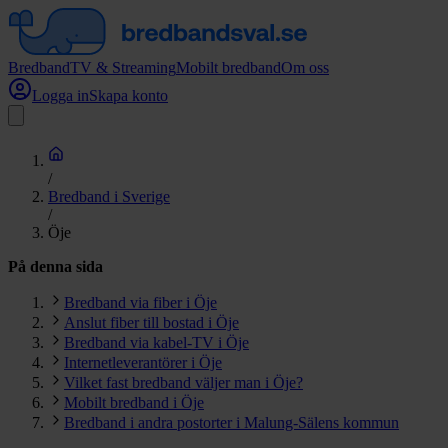
Bredband
TV & Streaming
Mobilt bredband
Om oss
Logga in
Skapa konto
/
Bredband i Sverige
/
Öje
På denna sida
Bredband via fiber i Öje
Anslut fiber till bostad i Öje
Bredband via kabel-TV i Öje
Internetleverantörer i Öje
Vilket fast bredband väljer man i Öje?
Mobilt bredband i Öje
Bredband i andra postorter i Malung-Sälens kommun