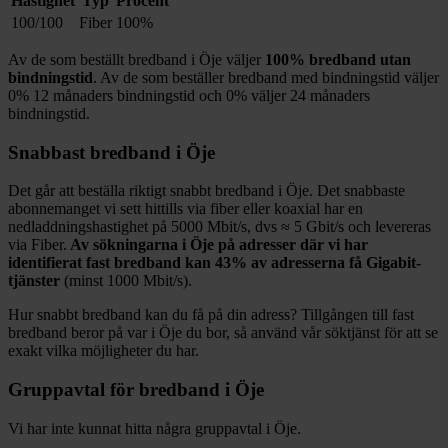
Hastighet
Typ
Procent
100/100
Fiber
100%
Av de som beställt bredband i
Öje
väljer
100%
bredband utan
bindningstid
. Av de som beställer bredband med bindningstid väljer
0%
12
månaders bindningstid och
0%
väljer 24
månaders
bindningstid.
Snabbast bredband i
Öje
Det går att beställa riktigt snabbt bredband i
Öje
. Det snabbaste
abonnemanget vi sett hittills via fiber eller koaxial har en
nedladdningshastighet på
5000
Mbit/s, dvs ≈
5
Gbit/s och levereras
via
Fiber
.
Av sökningarna i
Öje
på adresser där vi har
identifierat fast bredband kan
43%
av adresserna få Gigabit-
tjänster
(minst 1000
Mbit/s).
Hur snabbt bredband kan du få på din adress? Tillgången till fast
bredband beror på var i
Öje
du bor, så använd vår söktjänst för att se
exakt vilka möjligheter du har.
Gruppavtal för bredband i
Öje
Vi har inte kunnat hitta några gruppavtal i
Öje
.