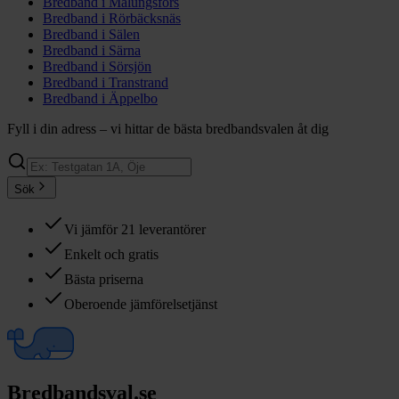
Bredband i
Malungsfors
Bredband i
Rörbäcksnäs
Bredband i
Sälen
Bredband i
Särna
Bredband i
Sörsjön
Bredband i
Transtrand
Bredband i
Äppelbo
Fyll i din adress – vi hittar de bästa bredbandsvalen åt dig
Sök
Vi jämför 21 leverantörer
Enkelt och gratis
Bästa priserna
Oberoende jämförelsetjänst
Bredbandsval.se