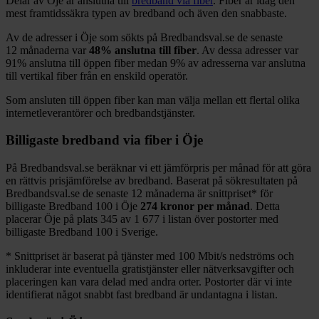
Delar
av
Öje
är anslutna till
bredband via fiber
. Fiber är idag den
mest framtidssäkra typen av bredband och även den snabbaste.
Av de adresser i
Öje
som sökts på Bredbandsval.se de senaste
12
månaderna var
48%
anslutna till fiber
. Av dessa adresser var
91%
anslutna till öppen fiber medan
9%
av adresserna var anslutna
till vertikal fiber från en enskild operatör.
Som ansluten till öppen fiber kan man välja mellan ett flertal olika
internetleverantörer och bredbandstjänster.
Billigaste bredband via fiber i
Öje
På Bredbandsval.se beräknar vi ett jämförpris per månad för att göra
en rättvis prisjämförelse av bredband. Baserat på sökresultaten på
Bredbandsval.se de senaste 12
månaderna är snittpriset
*
för
billigaste Bredband
100 i
Öje
274
kronor per månad
. Detta
placerar
Öje
på plats
345
av
1 677
i listan över postorter med
billigaste Bredband
100 i Sverige.
*
Snittpriset är baserat på tjänster med 100
Mbit/s nedströms och
inkluderar inte eventuella gratistjänster eller nätverksavgifter och
placeringen kan vara delad med andra orter. Postorter där vi inte
identifierat något snabbt fast bredband är undantagna i listan.