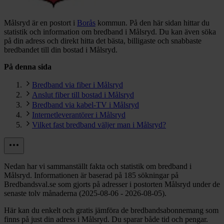
Målsryd är en postort i
Borås
kommun.
På den här sidan hittar du
statistik och information om bredband i Målsryd. Du kan även söka
på din adress och direkt hitta det bästa, billigaste och snabbaste
bredbandet till din bostad i Målsryd.
På denna sida
Bredband via fiber i Målsryd
Anslut fiber till bostad i Målsryd
Bredband via kabel-TV i Målsryd
Internetleverantörer i Målsryd
Vilket fast bredband väljer man i Målsryd?
Nedan har vi sammanställt fakta och statistik om bredband i
Målsryd. Informationen är baserad på 185 sökningar på
Bredbandsval.se som gjorts på adresser i postorten Målsryd under de
senaste tolv månaderna (2025-08-06 - 2026-08-05).
Här kan du enkelt och gratis jämföra de bredbandsabonnemang som
finns på just din adress i Målsryd. Du sparar både tid och pengar.