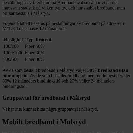
beställningar av bredband på Bredbandsval.se så har vi en del
intressant statistik på vilken typ av, och hur snabbt bredband, man
brukar beställa i
Målsryd
.
Följande tabell baseras på beställningar av bredband på adresser i
Målsryd
de senaste 12
månaderna:
Hastighet
Typ
Procent
100/100
Fiber
40%
1000/1000
Fiber
30%
500/500
Fiber
30%
Av de som beställt bredband i
Målsryd
väljer
50%
bredband utan
bindningstid
. Av de som beställer bredband med bindningstid väljer
80%
12
månaders bindningstid och
20%
väljer 24
månaders
bindningstid.
Gruppavtal för bredband i
Målsryd
Vi har inte kunnat hitta några gruppavtal i
Målsryd
.
Mobilt bredband i
Målsryd