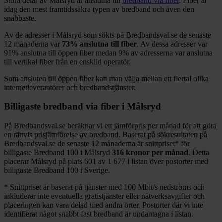
Stora delar
av
Målsryd
är anslutna till
bredband via fiber
. Fiber är
idag den mest framtidssäkra typen av bredband och även den
snabbaste.
Av de adresser i
Målsryd
som sökts på Bredbandsval.se de senaste
12
månaderna var
73%
anslutna till fiber
. Av dessa adresser var
91%
anslutna till öppen fiber medan
9%
av adresserna var anslutna
till vertikal fiber från en enskild operatör.
Som ansluten till öppen fiber kan man välja mellan ett flertal olika
internetleverantörer och bredbandstjänster.
Billigaste bredband via fiber i
Målsryd
På Bredbandsval.se beräknar vi ett jämförpris per månad för att göra
en rättvis prisjämförelse av bredband. Baserat på sökresultaten på
Bredbandsval.se de senaste 12
månaderna är snittpriset
*
för
billigaste Bredband
100 i
Målsryd
316
kronor per månad
. Detta
placerar
Målsryd
på plats
601
av
1 677
i listan över postorter med
billigaste Bredband
100 i Sverige.
*
Snittpriset är baserat på tjänster med 100
Mbit/s nedströms och
inkluderar inte eventuella gratistjänster eller nätverksavgifter och
placeringen kan vara delad med andra orter. Postorter där vi inte
identifierat något snabbt fast bredband är undantagna i listan.