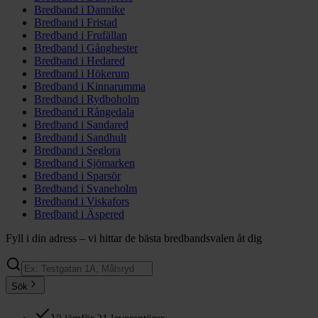
Bredband i
Dannike
Bredband i
Fristad
Bredband i
Frufällan
Bredband i
Gånghester
Bredband i
Hedared
Bredband i
Hökerum
Bredband i
Kinnarumma
Bredband i
Rydboholm
Bredband i
Rångedala
Bredband i
Sandared
Bredband i
Sandhult
Bredband i
Seglora
Bredband i
Sjömarken
Bredband i
Sparsör
Bredband i
Svaneholm
Bredband i
Viskafors
Bredband i
Äspered
Fyll i din adress – vi hittar de bästa bredbandsvalen åt dig
Sök