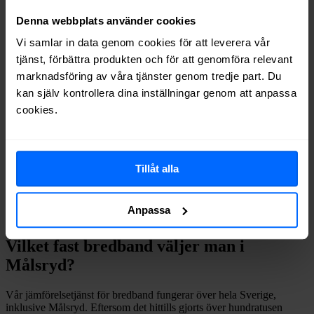
Net at Once
Fiber
51%
Denna webbplats använder cookies
Allente
Fiber
47%
Halebop
Fiber
43%
Vi samlar in data genom cookies för att leverera vår
Telenor
Fiber
41%
tjänst, förbättra produkten och för att genomföra relevant
Internetport
Fiber
38%
marknadsföring av våra tjänster genom tredje part. Du
Comviq
Fiber
33%
kan själv kontrollera dina inställningar genom att anpassa
Trygg Surf
Fiber
22%
cookies.
Inleed
Fiber
4%
Om du vill se exakt vilka internetleverantörer som erbjuder
bredband på din adress i
Målsryd
på
Bredbandsval.se
är det bara att
göra en snabb sökning här:
Tillåt alla
Anpassa
Sök
Vilket fast bredband väljer man i
Målsryd
?
Vår jämförelsetjänst för bredband fungerar över hela Sverige,
inklusive
Målsryd
. Eftersom det hittills gjorts över hundratusen