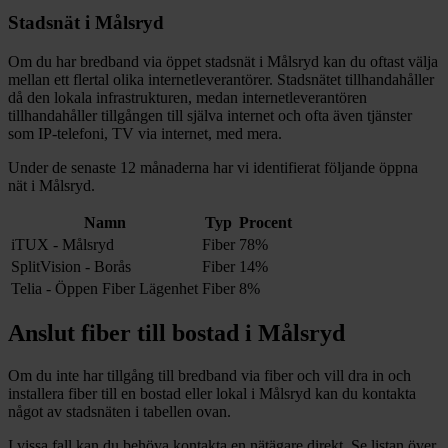
Stadsnät i
Målsryd
Om du har bredband via öppet stadsnät i
Målsryd
kan du oftast välja
mellan ett flertal olika internetleverantörer. Stadsnätet tillhandahåller
då den lokala infrastrukturen, medan internetleverantören
tillhandahåller tillgången till själva internet och ofta även tjänster
som IP-telefoni, TV via internet, med mera.
Under de senaste 12
månaderna har vi identifierat följande öppna
nät i
Målsryd
.
Namn
Typ
Procent
iTUX - Målsryd
Fiber
78%
SplitVision - Borås
Fiber
14%
Telia - Öppen Fiber Lägenhet
Fiber
8%
Anslut fiber till bostad i
Målsryd
Om du inte har tillgång till bredband via fiber och vill dra in och
installera fiber till en bostad eller lokal i
Målsryd
kan du kontakta
något av stadsnäten i tabellen ovan
.
I vissa fall kan du behöva kontakta en nätägare direkt. Se listan över