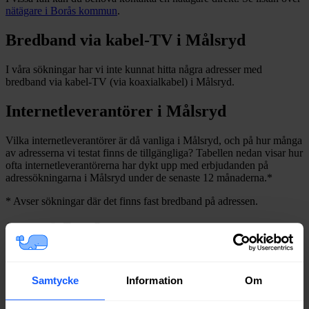
nätägare i
Borås
kommun
.
Bredband via kabel-TV i
Målsryd
I våra sökningar har vi inte kunnat hitta några adresser med
bredband via kabel-TV (via koaxialkabel) i
Målsryd
.
Internetleverantörer i
Målsryd
Vilka internetleverantörer är då vanliga i
Målsryd
, och på hur många
av adresserna vi testat finns de tillgängliga? Tabellen nedan visar hur
ofta internetleverantörerna har dykt upp med erbjudanden på
adressökningarna i
Målsryd
under de senaste 12
månaderna.
*
*
Avser sökningar där det finns fast bredband på adressen.
Leverantör
Typer
Procent
Telia
Fiber
69%
Bredband2
Fiber
66%
Boxer
Fiber
65%
Samtycke
Information
Om
Tele2
Fiber
64%
Ownit
Fiber
56%