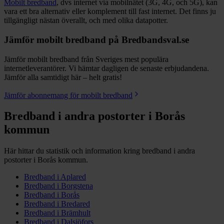
Mobilt bredband
, dvs internet via mobilnätet (3G, 4G, och 5G), kan
vara ett bra alternativ eller komplement till fast internet. Det finns ju
tillgängligt nästan överallt, och med olika datapotter.
Jämför mobilt bredband på Bredbandsval.se
Jämför mobilt bredband från Sveriges mest populära
internetleverantörer. Vi hämtar dagligen de senaste erbjudandena.
Jämför alla samtidigt här – helt gratis!
Jämför abonnemang för mobilt bredband
Bredband i andra postorter i
Borås
kommun
Här hittar du statistik och information kring bredband i andra
postorter i
Borås
kommun.
Bredband i
Aplared
Bredband i
Borgstena
Bredband i
Borås
Bredband i
Bredared
Bredband i
Brämhult
Bredband i
Dalsjöfors