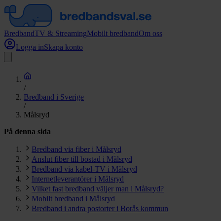
Bredband
TV & Streaming
Mobilt bredband
Om oss
Logga in
Skapa konto
/
Bredband i Sverige
/
Målsryd
På denna sida
Bredband via fiber i Målsryd
Anslut fiber till bostad i Målsryd
Bredband via kabel-TV i Målsryd
Internetleverantörer i Målsryd
Vilket fast bredband väljer man i Målsryd?
Mobilt bredband i Målsryd
Bredband i andra postorter i Borås kommun