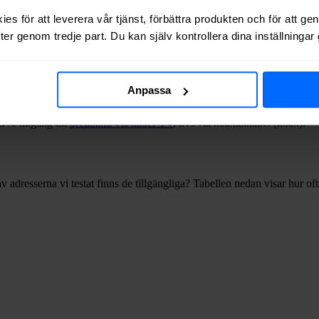
es för att leverera vår tjänst, förbättra produkten och för att ge
er genom tredje part. Du kan själv kontrollera dina inställninga
ra fiber till en bostad eller lokal i
Ludvika
kan du kontakta något av st
ätägare i
Ludvika
kommun
.
Anpassa
3%
tillgång till
bredband via kabel-TV
, dvs via koaxialkabel (koax).
v adresserna vi testat finns de tillgängliga? Tabellen nedan visar hur o