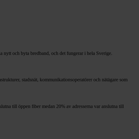
la nytt och byta bredband, och det fungerar i hela Sverige.
frastrukturer, stadsnät, kommunikationsoperatörer och nätägare som
lutna till öppen fiber medan
20%
av adresserna var anslutna till