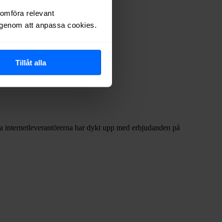
nomföra relevant
r genom att anpassa cookies.
adsnäten i tabellen ovan
.
Tillåt alla
fta internetleverantörerna har dykt upp med erbjudanden på