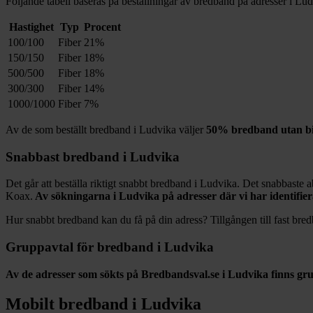
Följande tabell baseras på beställningar av bredband på adresser i
Lud
Hastighet
Typ
Procent
100/100
Fiber
21%
150/150
Fiber
18%
500/500
Fiber
18%
300/300
Fiber
14%
1000/1000
Fiber
7%
Av de som beställt bredband i
Ludvika
väljer
50%
bredband utan bi
Snabbast bredband i
Ludvika
Det går att beställa riktigt snabbt bredband i
Ludvika
. Det snabbaste a
Koax
.
Av sökningarna i
Ludvika
på adresser där vi har identifie
Hur snabbt bredband kan du få på din adress? Tillgången till fast bred
Gruppavtal för bredband i
Ludvika
Av de adresser som sökts på Bredbandsval.se i
Ludvika
finns gr
Mobilt bredband i
Ludvika