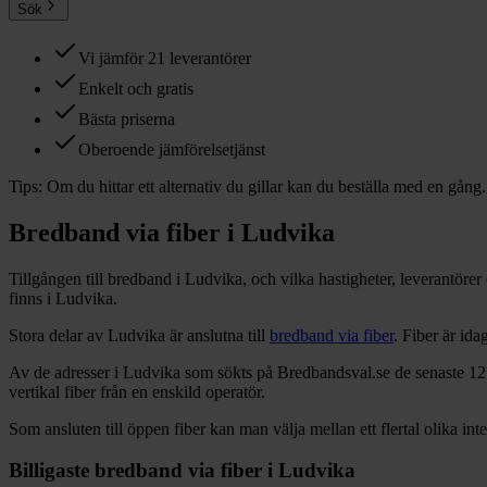
Sök
Vi jämför 21 leverantörer
Enkelt och gratis
Bästa priserna
Oberoende jämförelsetjänst
Tips:
Om du hittar ett alternativ du gillar kan du beställa med en gång.
Bredband via fiber i
Ludvika
Tillgången till bredband i
Ludvika
, och vilka hastigheter, leverantöre
finns i
Ludvika
.
Stora delar
av
Ludvika
är anslutna till
bredband via fiber
. Fiber är id
Av de adresser i
Ludvika
som sökts på Bredbandsval.se de senaste 12
vertikal fiber från en enskild operatör.
Som ansluten till öppen fiber kan man välja mellan ett flertal olika int
Billigaste bredband via fiber i
Ludvika