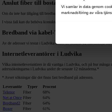
Anslut fiber till bostad i
Ludvika
Vi samlar in data genom cooki
marknadsföring av våra tjänst
Om du inte har tillgång till bredband via fiber och vill dra in och installe
I vissa fall kan du behöva kontakta en nätägare direkt. Se listan över
n
Bredband via kabel-TV i
Ludvika
Av de adresser vi testat i
Ludvika
under de senaste 12
månaderna har
Internetleverantörer i
Ludvika
Vilka internetleverantörer är då vanliga i
Ludvika
, och på hur många a
adressökningarna i
Ludvika
under de senaste 12
månaderna.
*
*
Avser sökningar där det finns fast bredband på adressen.
Leverantör
Typer
Procent
Telenor
Fiber
68%
Net at Once
Fiber
64%
Bredband2
Fiber
64%
Boxer
Fiber
61%