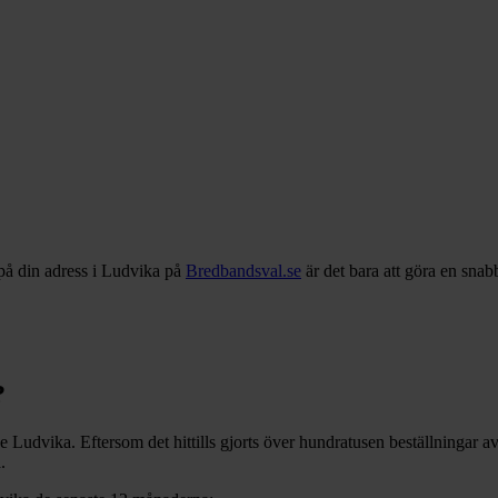
på din adress i
Ludvika
på
Bredbandsval.se
är det bara att göra en snab
?
ve
Ludvika
. Eftersom det hittills gjorts över hundratusen beställningar a
a
.