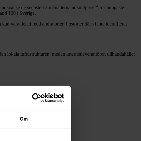
andsval.se de senaste 12
månaderna är snittpriset
*
för billigaste
band
100 i Sverige.
 kan vara delad med andra orter. Postorter där vi inte identifierat
å den lokala infrastrukturen, medan internetleverantören tillhandahåller
Om