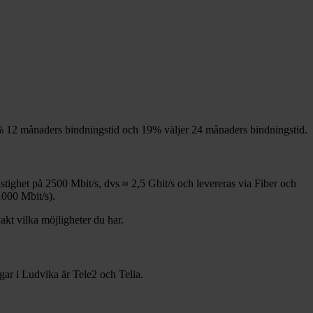
%
12
månaders bindningstid och
19%
väljer 24
månaders bindningstid.
astighet på
2500
Mbit/s, dvs ≈
2,5
Gbit/s och levereras via
Fiber och
1000
Mbit/s).
xakt vilka möjligheter du har.
gar i
Ludvika
är
Tele2 och Telia
.