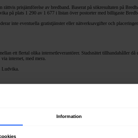
en rättvis prisjämförelse av bredband. Baserat på sökresultaten på Bredb
vika
på plats
1 290
av
1 677
i listan över postorter med billigaste Bred
erar inte eventuella gratistjänster eller nätverksavgifter och placeringen
ellan ett flertal olika internetleverantörer. Stadsnätet tillhandahåller d
V via internet, med mera.
i
Ludvika
.
Information
cookies