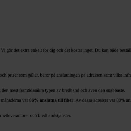
 Vi gör det extra enkelt för dig och det kostar inget. Du kan både bestäl
r och priser som gäller, beror på anslutningen på adressen samt vilka in
ag den mest framtidssäkra typen av bredband och även den snabbaste.
månaderna var
86%
anslutna till fiber
. Av dessa adresser var
80%
ans
ernetleverantörer och bredbandstjänster.