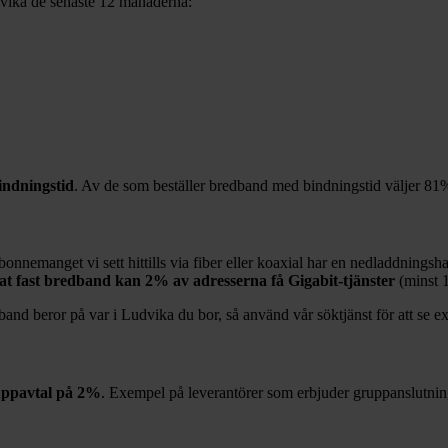
vika
de senaste 12
månaderna:
ndningstid
. Av de som beställer bredband med bindningstid väljer
81
bonnemanget vi sett hittills via fiber eller koaxial har en nedladdningsh
rat fast bredband kan
2%
av adresserna få Gigabit-tjänster
(minst 
band beror på var i
Ludvika
du bor, så använd vår söktjänst för att se e
uppavtal på
2%
. Exempel på leverantörer som erbjuder gruppanslutnin