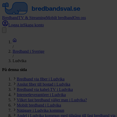
Bredband
TV & Streaming
Mobilt bredband
Om oss
Logga in
Skapa konto
/
Bredband i Sverige
/
Ludvika
På denna sida
Bredband via fiber i Ludvika
Anslut fiber till bostad i Ludvika
Bredband via kabel-TV i Ludvika
Internetleverantörer i Ludvika
Vilket fast bredband väljer man i Ludvika?
Mobilt bredband i Ludvika
Nätägare i Ludvika kommun
Andel i Ludvika kommun med tillgång till fast bredband via 