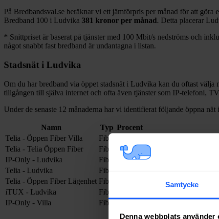
På Bredbandsval.se beräknar vi ett jämförpris per månad för att göra 
Bredband
100 i
Ludvika
381
kronor per månad
. Detta placerar
Lud
*
Snittpriset är baserat på tjänster med 100
Mbit/s nedströms och inklud
något snabbt fast bredband är undantagna i listan.
Stadsnät i
Ludvika
Om du har bredband via öppet stadsnät i
Ludvika
kan du oftast välja m
tillgången till själva internet och ofta även tjänster som IP-telefoni, T
Under de senaste 12
månaderna har vi identifierat följande öppna nät 
Namn
Typ
Procent
Telia - Öppen Fiber Villa
Fiber
35%
Telia - Telia Öppen Fiber
Fiber
26%
IP-Only - Ludvika
Fiber
24%
Telia - Ludvika
Fiber
11%
Telia - Öppen Fiber Lägenhet
Fiber
2%
Samtycke
iTUX - Ludvika
Fiber
1%
IP-Only - Villa
Fiber
<1%
Denna webbplats använder 