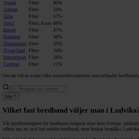
Ownit
Fiber
60%
Allente
Fiber
59%
Telia
Fiber
57%
Tele2
Fiber, Koax
48%
Inleed
Fiber
47%
Halebop
Fiber
38%
Daladatorer
Fiber
35%
Trygg Surf
Fiber
34%
Internetport
Fiber
26%
Comviq
Fiber
21%
Om du vill se exakt vilka internetleverantörer som erbjuder bredband 
Sök
Vilket fast bredband väljer man i
Ludvika
Vår jämförelsetjänst för bredband fungerar över hela Sverige, inklusi
vilken typ av, och hur snabbt bredband, man brukar beställa i
Ludvik