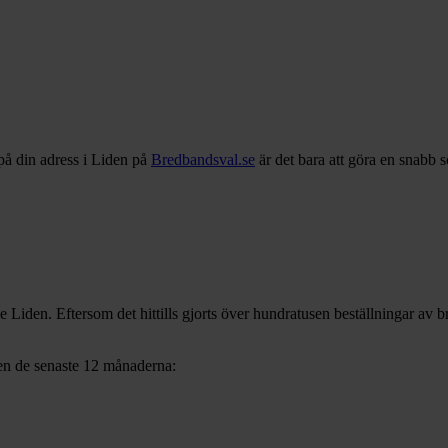
på din adress i
Liden
på
Bredbandsval.se
är det bara att göra en snabb 
ve
Liden
. Eftersom det hittills gjorts över hundratusen beställningar av 
en
de senaste 12
månaderna: