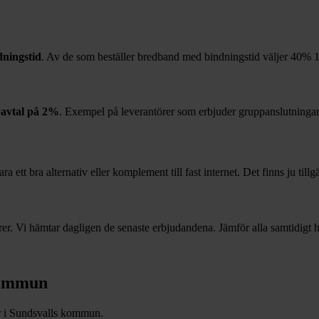
ningstid
. Av de som beställer bredband med bindningstid väljer
40%
1
avtal på
2%
. Exempel på leverantörer som erbjuder gruppanslutningar
 ett bra alternativ eller komplement till fast internet. Det finns ju till
r. Vi hämtar dagligen de senaste erbjudandena. Jämför alla samtidigt hä
ommun
r i
Sundsvalls
kommun.