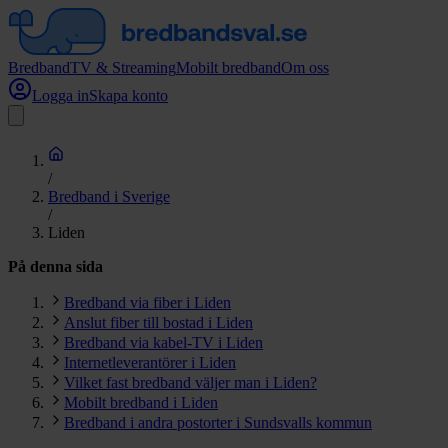
Bredband
TV & Streaming
Mobilt bredband
Om oss
Logga in
Skapa konto
/
Bredband i Sverige
/
Liden
På denna sida
Bredband via fiber i Liden
Anslut fiber till bostad i Liden
Bredband via kabel-TV i Liden
Internetleverantörer i Liden
Vilket fast bredband väljer man i Liden?
Mobilt bredband i Liden
Bredband i andra postorter i Sundsvalls kommun