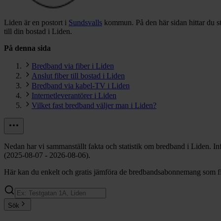
Liden är en postort i
Sundsvalls
kommun.
På den här sidan hittar du 
till din bostad i Liden.
På denna sida
Bredband via fiber i Liden
Anslut fiber till bostad i Liden
Bredband via kabel-TV i Liden
Internetleverantörer i Liden
Vilket fast bredband väljer man i Liden?
Nedan har vi sammanställt fakta och statistik om bredband i Liden. I
(2025-08-07 - 2026-08-06).
Här kan du enkelt och gratis jämföra de bredbandsabonnemang som finn
Sök