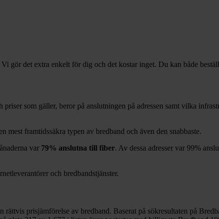
 Vi gör det extra enkelt för dig och det kostar inget. Du kan både bestäl
och priser som gäller, beror på anslutningen på adressen samt vilka infra
 den mest framtidssäkra typen av bredband och även den snabbaste.
ånaderna var
79%
anslutna till fiber
. Av dessa adresser var
99%
anslu
ernetleverantörer och bredbandstjänster.
en rättvis prisjämförelse av bredband. Baserat på sökresultaten på Bredb