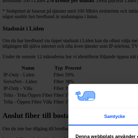
Bredband
100 i
Liden
270
kronor per månad
. Detta placerar
Liden
*
Snittpriset är baserat på tjänster med 100
Mbit/s nedströms och inklud
något snabbt fast bredband är undantagna i listan.
Stadsnät i
Liden
Om du har bredband via öppet stadsnät i
Liden
kan du oftast välja mel
tillgången till själva internet och ofta även tjänster som IP-telefoni, T
Under de senaste 12
månaderna har vi identifierat följande öppna nät 
Namn
Typ
Procent
IP-Only - Liden
Fiber
59%
ServaNet - Liden
Fiber
38%
IP-Only - Villa
Fiber
1%
Telia - Telia Öppen Fiber
Fiber
1%
Telia - Öppen Fiber Villa
Fiber
1%
Anslut fiber till bostad i
Liden
Samtycke
Om du inte har tillgång till bredband via fiber och vill dra in och installe
Denna webbplats använder 