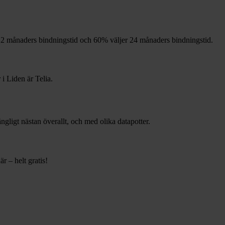
2
månaders bindningstid och
60%
väljer 24
månaders bindningstid.
 i
Liden
är
Telia
.
gängligt nästan överallt, och med olika datapotter.
r – helt gratis!