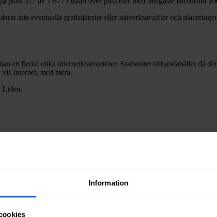
på plats
317
av
1 677
i listan över postorter med billigaste Bredband
10
erar inte eventuella gratistjänster eller nätverksavgifter och placeringen
lan ett flertal olika internetleverantörer. Stadsnätet tillhandahåller då d
V via internet, med mera.
i
Liden
.
Information
ra fiber till en bostad eller lokal i
Liden
kan du kontakta något av stads
cookies