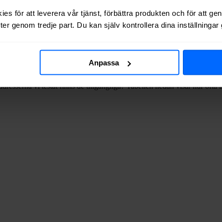
ätägare i
Sundsvalls
kommun
.
es för att leverera vår tjänst, förbättra produkten och för att ge
er genom tredje part. Du kan själv kontrollera dina inställninga
 via kabel-TV (via koaxialkabel) i
Liden
.
Anpassa
dresserna vi testat finns de tillgängliga? Tabellen nedan visar hur oft