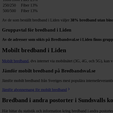
250/250
Fiber
13%
500/500
Fiber
13%
Av de som beställt bredband i
Liden
väljer
38%
bredband utan bind
Gruppavtal för bredband i
Liden
Av de adresser som sökts på Bredbandsval.se i
Liden
finns grupp
Mobilt bredband i
Liden
Mobilt bredband
, dvs internet via mobilnätet (3G, 4G, och 5G), kan vara
Jämför mobilt bredband på Bredbandsval.se
Jämför mobilt bredband från Sveriges mest populära internetleverantöre
Jämför abonnemang för mobilt bredband
Bredband i andra postorter i
Sundsvalls
k
Här hittar du statistik och information kring bredband i andra postorte