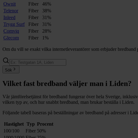
Ownit
Fiber
46%
Telenor
Fiber
38%
Inleed
Fiber
31%
Trygg Surf
Fiber
31%
Comviq
Fiber
28%
Glecom
Fiber
1%
Om du vill se exakt vilka internetleverantörer som erbjuder bredband 
Sök
Vilket fast bredband väljer man i
Liden
?
Vår jämförelsetjänst för bredband fungerar över hela Sverige, inklusi
vilken typ av, och hur snabbt bredband, man brukar beställa i
Liden
.
Följande tabell baseras på beställningar av bredband på adresser i
Lid
Hastighet
Typ
Procent
100/100
Fiber
50%
1000/1000
Fiber
25%