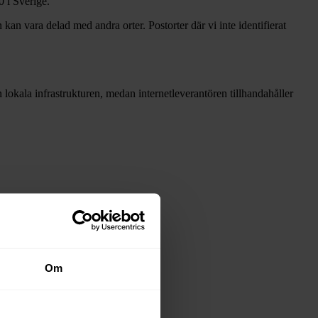
0 i Sverige.
 kan vara delad med andra orter. Postorter där vi inte identifierat
en lokala infrastrukturen, medan internetleverantören tillhandahåller
Om
näten i tabellen ovan
.