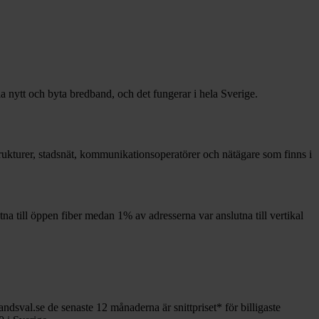
la nytt och byta bredband, och det fungerar i hela Sverige.
strukturer, stadsnät, kommunikationsoperatörer och nätägare som finns i
tna till öppen fiber medan
1%
av adresserna var anslutna till vertikal
andsval.se de senaste 12
månaderna är snittpriset
*
för billigaste