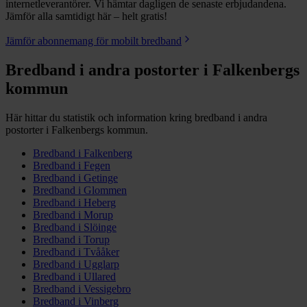
internetleverantörer. Vi hämtar dagligen de senaste erbjudandena.
Jämför alla samtidigt här – helt gratis!
Jämför abonnemang för mobilt bredband
Bredband i andra postorter i
Falkenbergs
kommun
Här hittar du statistik och information kring bredband i andra
postorter i
Falkenbergs
kommun.
Bredband i
Falkenberg
Bredband i
Fegen
Bredband i
Getinge
Bredband i
Glommen
Bredband i
Heberg
Bredband i
Morup
Bredband i
Slöinge
Bredband i
Torup
Bredband i
Tvååker
Bredband i
Ugglarp
Bredband i
Ullared
Bredband i
Vessigebro
Bredband i
Vinberg