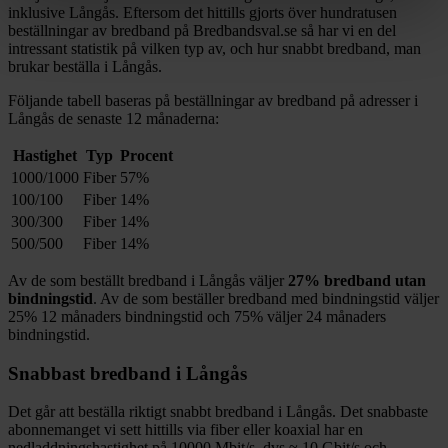
inklusive
Långås
. Eftersom det hittills gjorts över hundratusen
beställningar av bredband på Bredbandsval.se så har vi en del
intressant statistik på vilken typ av, och hur snabbt bredband, man
brukar beställa i
Långås
.
Följande tabell baseras på beställningar av bredband på adresser i
Långås
de senaste 12
månaderna:
Hastighet
Typ
Procent
1000/1000
Fiber
57%
100/100
Fiber
14%
300/300
Fiber
14%
500/500
Fiber
14%
Av de som beställt bredband i
Långås
väljer
27%
bredband utan
bindningstid
. Av de som beställer bredband med bindningstid väljer
25%
12
månaders bindningstid och
75%
väljer 24
månaders
bindningstid.
Snabbast bredband i
Långås
Det går att beställa riktigt snabbt bredband i
Långås
. Det snabbaste
abonnemanget vi sett hittills via fiber eller koaxial har en
nedladdningshastighet på
10000
Mbit/s, dvs ≈
10
Gbit/s och