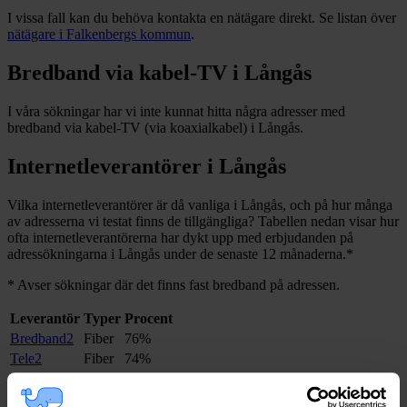
I vissa fall kan du behöva kontakta en nätägare direkt. Se listan över
nätägare i
Falkenbergs
kommun
.
Bredband via kabel-TV i
Långås
I våra sökningar har vi inte kunnat hitta några adresser med
bredband via kabel-TV (via koaxialkabel) i
Långås
.
Internetleverantörer i
Långås
Vilka internetleverantörer är då vanliga i
Långås
, och på hur många
av adresserna vi testat finns de tillgängliga? Tabellen nedan visar hur
ofta internetleverantörerna har dykt upp med erbjudanden på
adressökningarna i
Långås
under de senaste 12
månaderna.
*
*
Avser sökningar där det finns fast bredband på adressen.
Leverantör
Typer
Procent
Bredband2
Fiber
76%
Tele2
Fiber
74%
Boxer
Fiber
74%
Allente
Fiber
73%