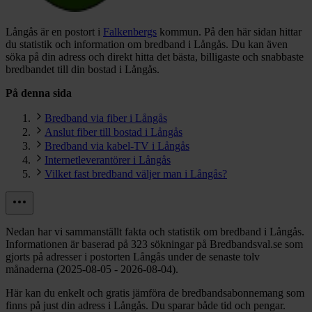
Långås är en postort i
Falkenbergs
kommun.
På den här sidan hittar
du statistik och information om bredband i Långås. Du kan även
söka på din adress och direkt hitta det bästa, billigaste och snabbaste
bredbandet till din bostad i Långås.
På denna sida
Bredband via fiber i Långås
Anslut fiber till bostad i Långås
Bredband via kabel-TV i Långås
Internetleverantörer i Långås
Vilket fast bredband väljer man i Långås?
Nedan har vi sammanställt fakta och statistik om bredband i Långås.
Informationen är baserad på 323 sökningar på Bredbandsval.se som
gjorts på adresser i postorten Långås under de senaste tolv
månaderna (2025-08-05 - 2026-08-04).
Här kan du enkelt och gratis jämföra de bredbandsabonnemang som
finns på just din adress i Långås. Du sparar både tid och pengar.