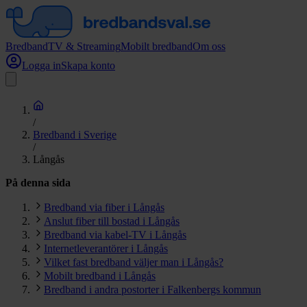
Bredband
TV & Streaming
Mobilt bredband
Om oss
Logga in
Skapa konto
/
Bredband i Sverige
/
Långås
På denna sida
Bredband via fiber i Långås
Anslut fiber till bostad i Långås
Bredband via kabel-TV i Långås
Internetleverantörer i Långås
Vilket fast bredband väljer man i Långås?
Mobilt bredband i Långås
Bredband i andra postorter i Falkenbergs kommun