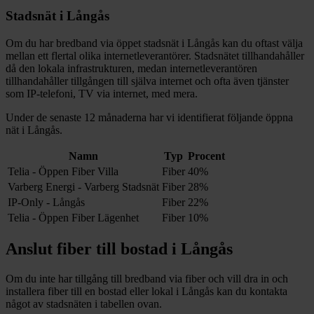
Stadsnät i
Långås
Om du har bredband via öppet stadsnät i
Långås
kan du oftast välja
mellan ett flertal olika internetleverantörer. Stadsnätet tillhandahåller
då den lokala infrastrukturen, medan internetleverantören
tillhandahåller tillgången till själva internet och ofta även tjänster
som IP-telefoni, TV via internet, med mera.
Under de senaste 12
månaderna har vi identifierat följande öppna
nät i
Långås
.
Namn
Typ
Procent
Telia - Öppen Fiber Villa
Fiber
40%
Varberg Energi - Varberg Stadsnät
Fiber
28%
IP-Only - Långås
Fiber
22%
Telia - Öppen Fiber Lägenhet
Fiber
10%
Anslut fiber till bostad i
Långås
Om du inte har tillgång till bredband via fiber och vill dra in och
installera fiber till en bostad eller lokal i
Långås
kan du kontakta
något av stadsnäten i tabellen ovan
.