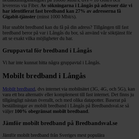
levereras via
Fiber
.
Av sökningarna i
Långås
på adresser där vi
har identifierat fast bredband kan
27%
av adresserna få
Gigabit-tjänster
(minst 1000
Mbit/s).
Hur snabbt bredband kan du få på din adress? Tillgången till fast
bredband beror på var i
Långås
du bor, så använd vår söktjänst för
att se exakt vilka möjligheter du har.
Gruppavtal för bredband i
Långås
Vi har inte kunnat hitta några gruppavtal i
Långås
.
Mobilt bredband i
Långås
Mobilt bredband
, dvs internet via mobilnätet (3G, 4G, och 5G), kan
vara ett bra alternativ eller komplement till fast internet. Det finns ju
tillgängligt nästan överallt, och med olika datapotter.
Baserat på
beställningar av mobilt bredband i Långås på Bredbandsval.se så
väljer
100%
obegränsat mobilt bredband
.
Jämför mobilt bredband på Bredbandsval.se
Jämför mobilt bredband från Sveriges mest populära