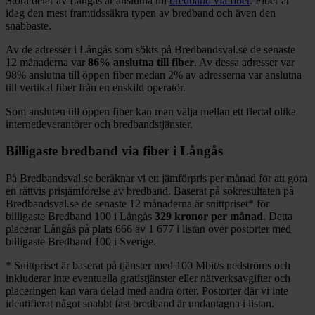
Stora delar
av
Långås
är anslutna till
bredband via fiber
. Fiber är
idag den mest framtidssäkra typen av bredband och även den
snabbaste.
Av de adresser i
Långås
som sökts på Bredbandsval.se de senaste
12
månaderna var
86%
anslutna till fiber
. Av dessa adresser var
98%
anslutna till öppen fiber medan
2%
av adresserna var anslutna
till vertikal fiber från en enskild operatör.
Som ansluten till öppen fiber kan man välja mellan ett flertal olika
internetleverantörer och bredbandstjänster.
Billigaste bredband via fiber i
Långås
På Bredbandsval.se beräknar vi ett jämförpris per månad för att göra
en rättvis prisjämförelse av bredband. Baserat på sökresultaten på
Bredbandsval.se de senaste 12
månaderna är snittpriset
*
för
billigaste Bredband
100 i
Långås
329
kronor per månad
. Detta
placerar
Långås
på plats
666
av
1 677
i listan över postorter med
billigaste Bredband
100 i Sverige.
*
Snittpriset är baserat på tjänster med 100
Mbit/s nedströms och
inkluderar inte eventuella gratistjänster eller nätverksavgifter och
placeringen kan vara delad med andra orter. Postorter där vi inte
identifierat något snabbt fast bredband är undantagna i listan.