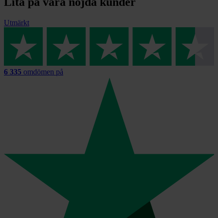
Lita på våra nöjda kunder
Utmärkt
6 335
omdömen på