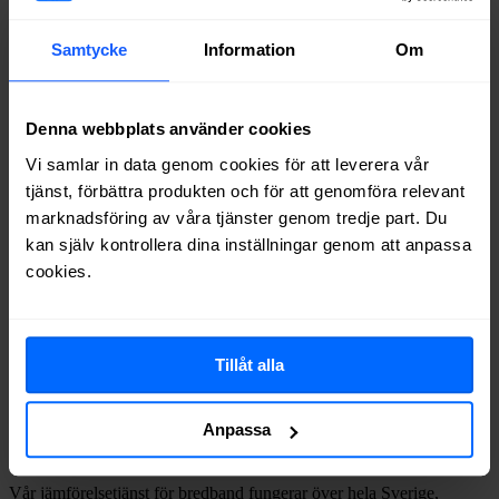
Inleed
Fiber
72%
Telia
Fiber
72%
Samtycke
Information
Om
Net at Once
Fiber
60%
Telenor
Fiber
58%
Halebop
Fiber
49%
Denna webbplats använder cookies
Ownit
Fiber
45%
Comviq
Fiber
32%
Vi samlar in data genom cookies för att leverera vår
Trygg Surf
Fiber
21%
tjänst, förbättra produkten och för att genomföra relevant
Internetport
Fiber
20%
marknadsföring av våra tjänster genom tredje part. Du
kan själv kontrollera dina inställningar genom att anpassa
Om du vill se exakt vilka internetleverantörer som erbjuder
cookies.
bredband på din adress i
Långås
på
Bredbandsval.se
är det bara att
göra en snabb sökning här:
Tillåt alla
Sök
Vilket fast bredband väljer man i
Anpassa
Långås
?
Vår jämförelsetjänst för bredband fungerar över hela Sverige,