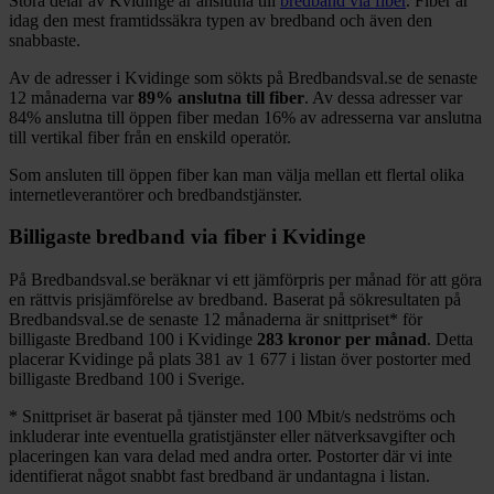
Stora delar
av
Kvidinge
är anslutna till
bredband via fiber
. Fiber är
idag den mest framtidssäkra typen av bredband och även den
snabbaste.
Av de adresser i
Kvidinge
som sökts på Bredbandsval.se de senaste
12
månaderna var
89%
anslutna till fiber
. Av dessa adresser var
84%
anslutna till öppen fiber medan
16%
av adresserna var anslutna
till vertikal fiber från en enskild operatör.
Som ansluten till öppen fiber kan man välja mellan ett flertal olika
internetleverantörer och bredbandstjänster.
Billigaste bredband via fiber i
Kvidinge
På Bredbandsval.se beräknar vi ett jämförpris per månad för att göra
en rättvis prisjämförelse av bredband. Baserat på sökresultaten på
Bredbandsval.se de senaste 12
månaderna är snittpriset
*
för
billigaste Bredband
100 i
Kvidinge
283
kronor per månad
. Detta
placerar
Kvidinge
på plats
381
av
1 677
i listan över postorter med
billigaste Bredband
100 i Sverige.
*
Snittpriset är baserat på tjänster med 100
Mbit/s nedströms och
inkluderar inte eventuella gratistjänster eller nätverksavgifter och
placeringen kan vara delad med andra orter. Postorter där vi inte
identifierat något snabbt fast bredband är undantagna i listan.