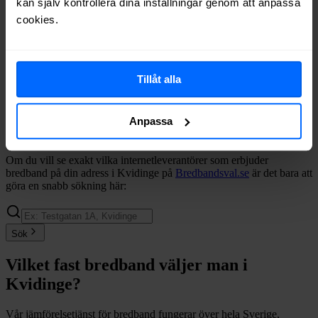
kan själv kontrollera dina inställningar genom att anpassa
Tele2
Fiber
63%
cookies.
Telenor
Fiber
54%
Halebop
Fiber
50%
Ownit
Fiber
46%
Comviq
Fiber
31%
Tillåt alla
Net at Once
Fiber
16%
Internetport
Fiber
13%
Trygg Surf
Fiber
6%
Anpassa
Inleed
Fiber
2%
Om du vill se exakt vilka internetleverantörer som erbjuder
bredband på din adress i
Kvidinge
på
Bredbandsval.se
är det bara att
göra en snabb sökning här:
Sök
Vilket fast bredband väljer man i
Kvidinge
?
Vår jämförelsetjänst för bredband fungerar över hela Sverige,