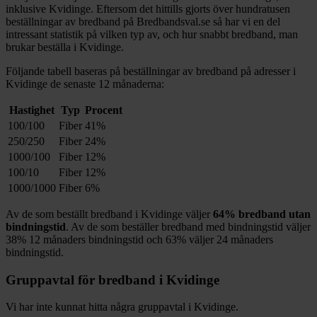
inklusive
Kvidinge
. Eftersom det hittills gjorts över hundratusen
beställningar av bredband på Bredbandsval.se så har vi en del
intressant statistik på vilken typ av, och hur snabbt bredband, man
brukar beställa i
Kvidinge
.
Följande tabell baseras på beställningar av bredband på adresser i
Kvidinge
de senaste 12
månaderna:
Hastighet
Typ
Procent
100/100
Fiber
41%
250/250
Fiber
24%
1000/100
Fiber
12%
100/10
Fiber
12%
1000/1000
Fiber
6%
Av de som beställt bredband i
Kvidinge
väljer
64%
bredband utan
bindningstid
. Av de som beställer bredband med bindningstid väljer
38%
12
månaders bindningstid och
63%
väljer 24
månaders
bindningstid.
Gruppavtal för bredband i
Kvidinge
Vi har inte kunnat hitta några gruppavtal i
Kvidinge
.