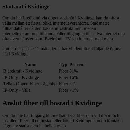
Stadsnät i
Kvidinge
Om du har bredband via öppet stadsnät i
Kvidinge
kan du oftast
välja mellan ett flertal olika internetleverantörer. Stadsnätet
tillhandahåller då den lokala infrastrukturen, medan
internetleverantören tillhandahåller tillgången till själva internet och
ofta även tjänster som IP-telefoni, TV via internet, med mera.
Under de senaste 12
månaderna har vi identifierat följande öppna
nät i
Kvidinge
.
Namn
Typ
Procent
Bjärekraft - Kvidinge
Fiber
81%
IP-Only - Kvidinge
Fiber
16%
Telia - Öppen Fiber Lägenhet
Fiber
3%
IP-Only - Villa
Fiber
<1%
Anslut fiber till bostad i
Kvidinge
Om du inte har tillgång till bredband via fiber och vill dra in och
installera fiber till en bostad eller lokal i
Kvidinge
kan du kontakta
något av stadsnäten i tabellen ovan
.