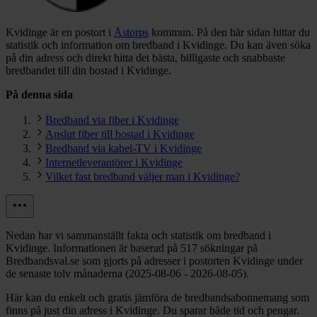
Kvidinge är en postort i
Åstorps
kommun.
På den här sidan hittar du
statistik och information om bredband i Kvidinge. Du kan även söka
på din adress och direkt hitta det bästa, billigaste och snabbaste
bredbandet till din bostad i Kvidinge.
På denna sida
Bredband via fiber i Kvidinge
Anslut fiber till bostad i Kvidinge
Bredband via kabel-TV i Kvidinge
Internetleverantörer i Kvidinge
Vilket fast bredband väljer man i Kvidinge?
Nedan har vi sammanställt fakta och statistik om bredband i
Kvidinge. Informationen är baserad på 517 sökningar på
Bredbandsval.se som gjorts på adresser i postorten Kvidinge under
de senaste tolv månaderna (2025-08-06 - 2026-08-05).
Här kan du enkelt och gratis jämföra de bredbandsabonnemang som
finns på just din adress i Kvidinge. Du sparar både tid och pengar.