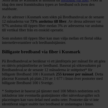
Stora delar
av
Kusmark
är anslutna till
bredband via fiber
. Fiber är
idag den mest framtidssäkra typen av bredband och även den
snabbaste.
Av de adresser i
Kusmark
som sökts på Bredbandsval.se de senaste
12
månaderna var
73%
anslutna till fiber
. Av dessa adresser var
97%
anslutna till öppen fiber medan
3%
av adresserna var anslutna
till vertikal fiber från en enskild operatör.
Som ansluten till öppen fiber kan man välja mellan ett flertal olika
internetleverantörer och bredbandstjänster.
Billigaste bredband via fiber i
Kusmark
På Bredbandsval.se beräknar vi ett jämförpris per månad för att göra
en rättvis prisjämförelse av bredband. Baserat på sökresultaten på
Bredbandsval.se de senaste 12
månaderna är snittpriset
*
för
billigaste Bredband
100 i
Kusmark
255
kronor per månad
. Detta
placerar
Kusmark
på plats
216
av
1 677
i listan över postorter med
billigaste Bredband
100 i Sverige.
*
Snittpriset är baserat på tjänster med 100
Mbit/s nedströms och
inkluderar inte eventuella gratistjänster eller nätverksavgifter och
placeringen kan vara delad med andra orter. Postorter där vi inte
identifierat något snabbt fast bredband är undantagna i listan.