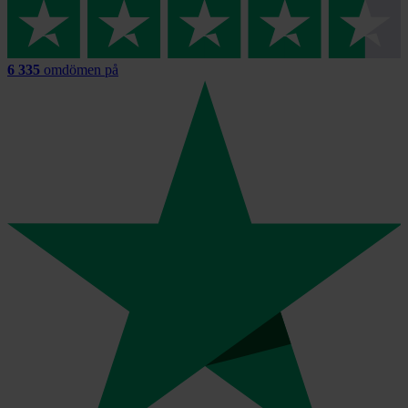
6 335
omdömen på