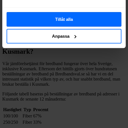
Om du vill se exakt vilka internetleverantörer som erbjuder
bredband på din adress i
Kusmark
på
Bredbandsval.se
är det bara att
göra en snabb sökning här:
Tillåt alla
Sök
Anpassa
Vilket fast bredband väljer man i
Kusmark
?
Vår jämförelsetjänst för bredband fungerar över hela Sverige,
inklusive
Kusmark
. Eftersom det hittills gjorts över hundratusen
beställningar av bredband på Bredbandsval.se så har vi en del
intressant statistik på vilken typ av, och hur snabbt bredband, man
brukar beställa i
Kusmark
.
Följande tabell baseras på beställningar av bredband på adresser i
Kusmark
de senaste 12
månaderna:
Hastighet
Typ
Procent
100/100
Fiber
67%
250/250
Fiber
33%