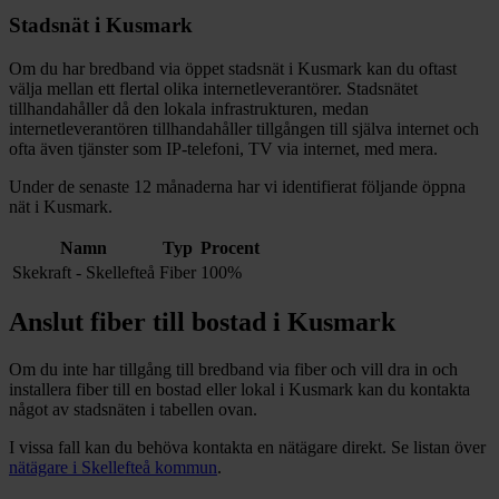
Stadsnät i
Kusmark
Om du har bredband via öppet stadsnät i
Kusmark
kan du oftast
välja mellan ett flertal olika internetleverantörer. Stadsnätet
tillhandahåller då den lokala infrastrukturen, medan
internetleverantören tillhandahåller tillgången till själva internet och
ofta även tjänster som IP-telefoni, TV via internet, med mera.
Under de senaste 12
månaderna har vi identifierat följande öppna
nät i
Kusmark
.
Namn
Typ
Procent
Skekraft - Skellefteå
Fiber
100%
Anslut fiber till bostad i
Kusmark
Om du inte har tillgång till bredband via fiber och vill dra in och
installera fiber till en bostad eller lokal i
Kusmark
kan du kontakta
något av stadsnäten i tabellen ovan
.
I vissa fall kan du behöva kontakta en nätägare direkt. Se listan över
nätägare i
Skellefteå
kommun
.