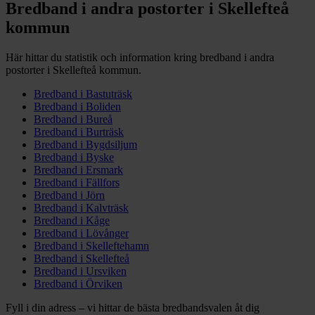
Bredband i andra postorter i
Skellefteå
kommun
Här hittar du statistik och information kring bredband i andra
postorter i
Skellefteå
kommun.
Bredband i
Bastuträsk
Bredband i
Boliden
Bredband i
Bureå
Bredband i
Burträsk
Bredband i
Bygdsiljum
Bredband i
Byske
Bredband i
Ersmark
Bredband i
Fällfors
Bredband i
Jörn
Bredband i
Kalvträsk
Bredband i
Kåge
Bredband i
Lövånger
Bredband i
Skelleftehamn
Bredband i
Skellefteå
Bredband i
Ursviken
Bredband i
Örviken
Fyll i din adress – vi hittar de bästa bredbandsvalen åt dig