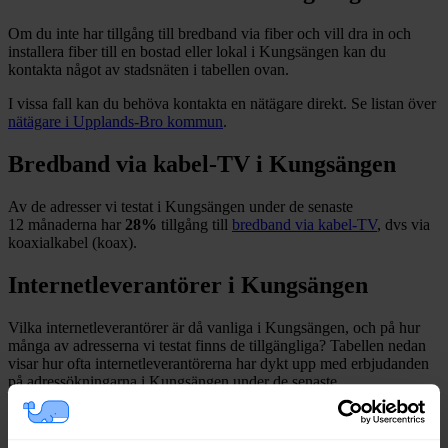
Om du inte har tillgång till bredband via fiber och vill dra in och
installera fiber till en bostad eller lokal i
Kungsängen
kan du
kontakta något av stadsnäten i tabellen ovan
.
I vissa fall kan du behöva kontakta en nätägare direkt. Se listan över
nätägare i
Upplands-Bro
kommun
.
Bredband via kabel-TV i
Kungsängen
Av de adresser vi testat i
Kungsängen
under de senaste
12
månaderna har
28%
tillgång till
bredband via kabel-TV
, dvs via
koaxialkabel (koax).
Internetleverantörer i
Kungsängen
Vilka internetleverantörer är då vanliga i
Kungsängen
, och på hur
många av adresserna vi testat finns de tillgängliga? Tabellen nedan
visar hur ofta internetleverantörerna har dykt upp med erbjudanden
på adressökningarna i
Kungsängen
under de senaste
12
månaderna.
*
*
Avser sökningar där det finns fast bredband på adressen.