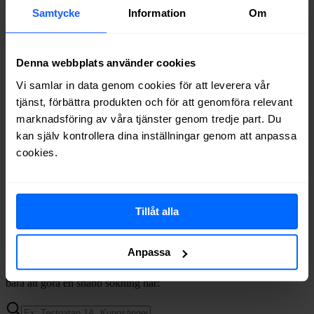
Samtycke
Information
Om
Leverantör
Typer
Procent
Tele2
Fiber, Koax
80%
Telenor
Fiber
74%
Bredband2
Fiber
58%
Denna webbplats använder cookies
Telia
Fiber
57%
Vi samlar in data genom cookies för att leverera vår
Boxer
Fiber
57%
tjänst, förbättra produkten och för att genomföra relevant
Allente
Fiber
53%
marknadsföring av våra tjänster genom tredje part. Du
Net at Once
Fiber
51%
kan själv kontrollera dina inställningar genom att anpassa
Ownit
Fiber
48%
cookies.
Halebop
Fiber
38%
Trygg Surf
Fiber
27%
Comviq
Fiber
20%
Internetport
Fiber
20%
Tillåt alla
Inleed
Fiber
12%
Glecom
Fiber
1%
Anpassa
Om du vill se exakt vilka internetleverantörer som erbjuder
bredband på din adress i
Kungsängen
på
Bredbandsval.se
är det
bara att göra en snabb sökning här: