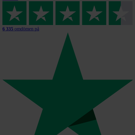
6 335
omdömen på