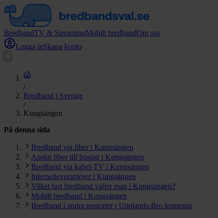
Bredband
TV & Streaming
Mobilt bredband
Om oss
Logga in
Skapa konto
/
Bredband i Sverige
/
Kungsängen
På denna sida
Bredband via fiber i Kungsängen
Anslut fiber till bostad i Kungsängen
Bredband via kabel-TV i Kungsängen
Internetleverantörer i Kungsängen
Vilket fast bredband väljer man i Kungsängen?
Mobilt bredband i Kungsängen
Bredband i andra postorter i Upplands-Bro kommun