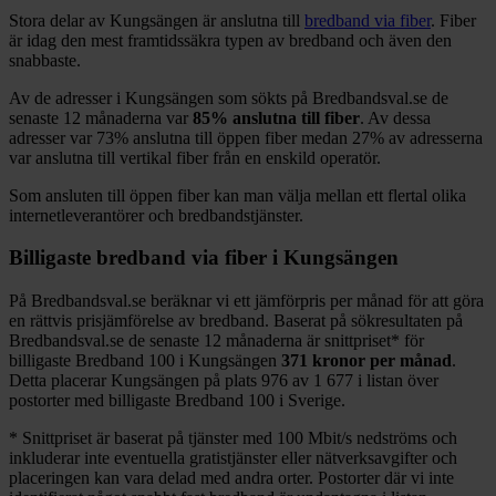
Stora delar
av
Kungsängen
är anslutna till
bredband via fiber
. Fiber
är idag den mest framtidssäkra typen av bredband och även den
snabbaste.
Av de adresser i
Kungsängen
som sökts på Bredbandsval.se de
senaste 12
månaderna var
85%
anslutna till fiber
. Av dessa
adresser var
73%
anslutna till öppen fiber medan
27%
av adresserna
var anslutna till vertikal fiber från en enskild operatör.
Som ansluten till öppen fiber kan man välja mellan ett flertal olika
internetleverantörer och bredbandstjänster.
Billigaste bredband via fiber i
Kungsängen
På Bredbandsval.se beräknar vi ett jämförpris per månad för att göra
en rättvis prisjämförelse av bredband. Baserat på sökresultaten på
Bredbandsval.se de senaste 12
månaderna är snittpriset
*
för
billigaste Bredband
100 i
Kungsängen
371
kronor per månad
.
Detta placerar
Kungsängen
på plats
976
av
1 677
i listan över
postorter med billigaste Bredband
100 i Sverige.
*
Snittpriset är baserat på tjänster med 100
Mbit/s nedströms och
inkluderar inte eventuella gratistjänster eller nätverksavgifter och
placeringen kan vara delad med andra orter. Postorter där vi inte