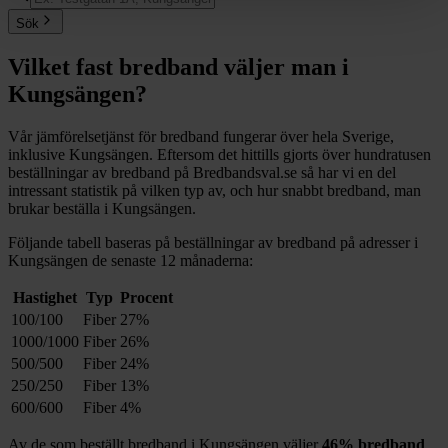
Sök
Vilket fast bredband väljer man i
Kungsängen
?
Vår jämförelsetjänst för bredband fungerar över hela Sverige,
inklusive
Kungsängen
. Eftersom det hittills gjorts över hundratusen
beställningar av bredband på Bredbandsval.se så har vi en del
intressant statistik på vilken typ av, och hur snabbt bredband, man
brukar beställa i
Kungsängen
.
Följande tabell baseras på beställningar av bredband på adresser i
Kungsängen
de senaste 12
månaderna:
Hastighet
Typ
Procent
100/100
Fiber
27%
1000/1000
Fiber
26%
500/500
Fiber
24%
250/250
Fiber
13%
600/600
Fiber
4%
Av de som beställt bredband i
Kungsängen
väljer
46%
bredband