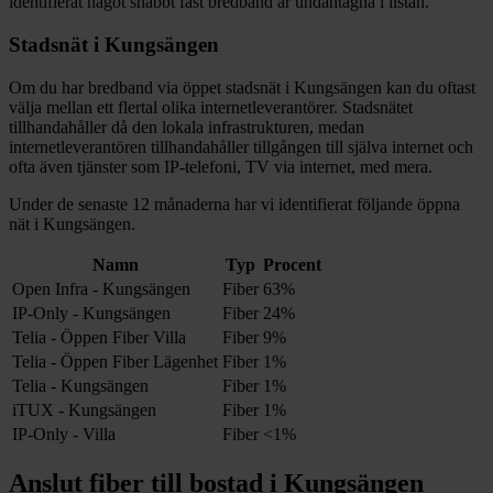
identifierat något snabbt fast bredband är undantagna i listan.
Stadsnät i
Kungsängen
Om du har bredband via öppet stadsnät i
Kungsängen
kan du oftast
välja mellan ett flertal olika internetleverantörer. Stadsnätet
tillhandahåller då den lokala infrastrukturen, medan
internetleverantören tillhandahåller tillgången till själva internet och
ofta även tjänster som IP-telefoni, TV via internet, med mera.
Under de senaste 12
månaderna har vi identifierat följande öppna
nät i
Kungsängen
.
Namn
Typ
Procent
Open Infra - Kungsängen
Fiber
63%
IP-Only - Kungsängen
Fiber
24%
Telia - Öppen Fiber Villa
Fiber
9%
Telia - Öppen Fiber Lägenhet
Fiber
1%
Telia - Kungsängen
Fiber
1%
iTUX - Kungsängen
Fiber
1%
IP-Only - Villa
Fiber
<1%
Anslut fiber till bostad i
Kungsängen