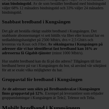
utan bindningstid
. Av de som beställer bredband med bindningstid
väljer
68%
12
månaders bindningstid och
33%
väljer 24
månaders
bindningstid.
Snabbast bredband i
Kungsängen
Det går att beställa riktigt snabbt bredband i
Kungsängen
. Det
snabbaste abonnemanget vi sett hittills via fiber eller koaxial har en
nedladdningshastighet på
2500
Mbit/s, dvs ≈
2,5
Gbit/s och
levereras via
Koax och Fiber
.
Av sökningarna i
Kungsängen
på
adresser där vi har identifierat fast bredband kan
16%
av
adresserna få Gigabit-tjänster
(minst 1000
Mbit/s).
Hur snabbt bredband kan du få på din adress? Tillgången till fast
bredband beror på var i
Kungsängen
du bor, så använd vår söktjänst
för att se exakt vilka möjligheter du har.
Gruppavtal för bredband i
Kungsängen
Av de adresser som sökts på Bredbandsval.se i
Kungsängen
finns gruppavtal på
12%
. Exempel på leverantörer som erbjuder
gruppanslutningar i
Kungsängen
är
Tele2, Telenor och Telia
.
Mobilt bredband i
Kungsängen