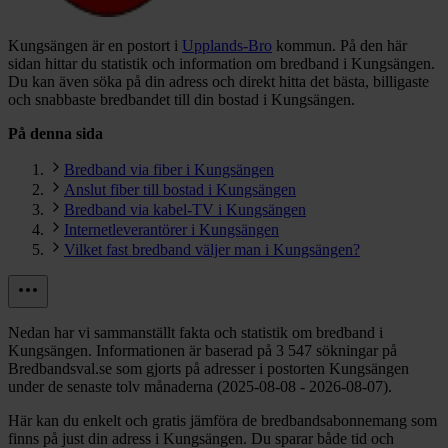
Kungsängen är en postort i
Upplands-Bro
kommun.
På den här
sidan hittar du statistik och information om bredband i Kungsängen.
Du kan även söka på din adress och direkt hitta det bästa, billigaste
och snabbaste bredbandet till din bostad i Kungsängen.
På denna sida
Bredband via fiber i Kungsängen
Anslut fiber till bostad i Kungsängen
Bredband via kabel-TV i Kungsängen
Internetleverantörer i Kungsängen
Vilket fast bredband väljer man i Kungsängen?
Nedan har vi sammanställt fakta och statistik om bredband i
Kungsängen. Informationen är baserad på 3 547 sökningar på
Bredbandsval.se som gjorts på adresser i postorten Kungsängen
under de senaste tolv månaderna (2025-08-08 - 2026-08-07).
Här kan du enkelt och gratis jämföra de bredbandsabonnemang som
finns på just din adress i Kungsängen. Du sparar både tid och