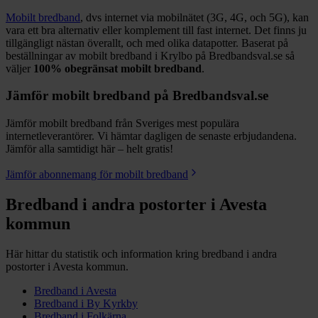
Mobilt bredband
, dvs internet via mobilnätet (3G, 4G, och 5G), kan
vara ett bra alternativ eller komplement till fast internet. Det finns ju
tillgängligt nästan överallt, och med olika datapotter.
Baserat på
beställningar av mobilt bredband i Krylbo på Bredbandsval.se så
väljer
100%
obegränsat mobilt bredband
.
Jämför mobilt bredband på Bredbandsval.se
Jämför mobilt bredband från Sveriges mest populära
internetleverantörer. Vi hämtar dagligen de senaste erbjudandena.
Jämför alla samtidigt här – helt gratis!
Jämför abonnemang för mobilt bredband
Bredband i andra postorter i
Avesta
kommun
Här hittar du statistik och information kring bredband i andra
postorter i
Avesta
kommun.
Bredband i
Avesta
Bredband i
By Kyrkby
Bredband i
Folkärna