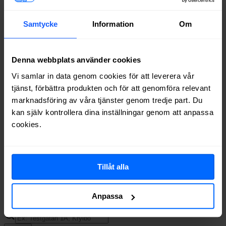
Leverantör
Typer
Procent
Bredband2
Fiber
81%
Samtycke
Information
Om
Tele2
Fiber, Koax
51%
Allente
Fiber
36%
Net at Once
Fiber
36%
Telia
Fiber
36%
Denna webbplats använder cookies
Ownit
Fiber
32%
Vi samlar in data genom cookies för att leverera vår
Boxer
Fiber
32%
tjänst, förbättra produkten och för att genomföra relevant
Inleed
Fiber
31%
marknadsföring av våra tjänster genom tredje part. Du
Telenor
Fiber
31%
kan själv kontrollera dina inställningar genom att anpassa
Halebop
Fiber
22%
cookies.
Daladatorer
Fiber
19%
Trygg Surf
Fiber
18%
Internetport
Fiber
11%
Comviq
Fiber
11%
Tillåt alla
Om du vill se exakt vilka internetleverantörer som erbjuder
bredband på din adress i
Krylbo
på
Bredbandsval.se
är det bara att
Anpassa
göra en snabb sökning här: