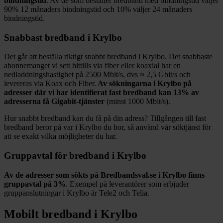
bindningstid
. Av de som beställer bredband med bindningstid väljer
90%
12
månaders bindningstid och
10%
väljer 24
månaders
bindningstid.
Snabbast bredband i
Krylbo
Det går att beställa riktigt snabbt bredband i
Krylbo
. Det snabbaste
abonnemanget vi sett hittills via fiber eller koaxial har en
nedladdningshastighet på
2500
Mbit/s, dvs ≈
2,5
Gbit/s och
levereras via
Koax och Fiber
.
Av sökningarna i
Krylbo
på
adresser där vi har identifierat fast bredband kan
13%
av
adresserna få Gigabit-tjänster
(minst 1000
Mbit/s).
Hur snabbt bredband kan du få på din adress? Tillgången till fast
bredband beror på var i
Krylbo
du bor, så använd vår söktjänst för
att se exakt vilka möjligheter du har.
Gruppavtal för bredband i
Krylbo
Av de adresser som sökts på Bredbandsval.se i
Krylbo
finns
gruppavtal på
3%
. Exempel på leverantörer som erbjuder
gruppanslutningar i
Krylbo
är
Tele2 och Telia
.
Mobilt bredband i
Krylbo