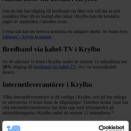
Om du inte har tillgång till bredband via fiber och vill dra in och
installera fiber till en bostad eller lokal i
Krylbo
kan du kontakta
något av stadsnäten i tabellen ovan
.
I vissa fall kan du behöva kontakta en nätägare direkt. Se listan över
nätägare i
Avesta
kommun
.
Bredband via kabel-TV i
Krylbo
Av de adresser vi testat i
Krylbo
under de senaste 12
månaderna har
20%
tillgång till
bredband via kabel-TV
, dvs via koaxialkabel
(koax).
Internetleverantörer i
Krylbo
Vilka internetleverantörer är då vanliga i
Krylbo
, och på hur många
av adresserna vi testat finns de tillgängliga? Tabellen nedan visar hur
ofta internetleverantörerna har dykt upp med erbjudanden på
adressökningarna i
Krylbo
under de senaste 12
månaderna.
*
*
Avser sökningar där det finns fast bredband på adressen.