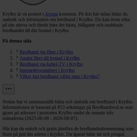
Krylbo är en postort i
Avesta
kommun.
På den här sidan hittar du
statistik och information om bredband i Krylbo. Du kan även söka
på din adress och direkt hitta det bästa, billigaste och snabbaste
bredbandet till din bostad i Krylbo.
På denna sida
Bredband via fiber i Krylbo
Anslut fiber till bostad i Krylbo
Bredband via kabel-TV i Krylbo
Internetleverantörer i Krylbo
Vilket fast bredband väljer man i Krylbo?
Nedan har vi sammanställt fakta och statistik om bredband i Krylbo.
Informationen är baserad på 853 sökningar på Bredbandsval.se som
gjorts på adresser i postorten Krylbo under de senaste tolv
månaderna (2025-08-08 - 2026-08-07).
Här kan du enkelt och gratis jämföra de bredbandsabonnemang som
finns på just din adress i Krylbo. Du sparar både tid och pengar.