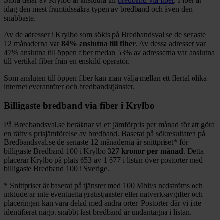
Stora delar
av
Krylbo
är anslutna till
bredband via fiber
. Fiber är
idag den mest framtidssäkra typen av bredband och även den
snabbaste.
Av de adresser i
Krylbo
som sökts på Bredbandsval.se de senaste
12
månaderna var
84%
anslutna till fiber
. Av dessa adresser var
47%
anslutna till öppen fiber medan
53%
av adresserna var anslutna
till vertikal fiber från en enskild operatör.
Som ansluten till öppen fiber kan man välja mellan ett flertal olika
internetleverantörer och bredbandstjänster.
Billigaste bredband via fiber i
Krylbo
På Bredbandsval.se beräknar vi ett jämförpris per månad för att göra
en rättvis prisjämförelse av bredband. Baserat på sökresultaten på
Bredbandsval.se de senaste 12
månaderna är snittpriset
*
för
billigaste Bredband
100 i
Krylbo
327
kronor per månad
. Detta
placerar
Krylbo
på plats
653
av
1 677
i listan över postorter med
billigaste Bredband
100 i Sverige.
*
Snittpriset är baserat på tjänster med 100
Mbit/s nedströms och
inkluderar inte eventuella gratistjänster eller nätverksavgifter och
placeringen kan vara delad med andra orter. Postorter där vi inte
identifierat något snabbt fast bredband är undantagna i listan.