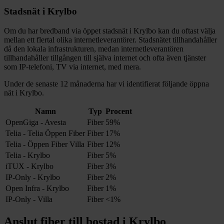
Stadsnät i
Krylbo
Om du har bredband via öppet stadsnät i
Krylbo
kan du oftast välja
mellan ett flertal olika internetleverantörer. Stadsnätet tillhandahåller
då den lokala infrastrukturen, medan internetleverantören
tillhandahåller tillgången till själva internet och ofta även tjänster
som IP-telefoni, TV via internet, med mera.
Under de senaste 12
månaderna har vi identifierat följande öppna
nät i
Krylbo
.
Namn
Typ
Procent
OpenGiga - Avesta
Fiber
59%
Telia - Telia Öppen Fiber
Fiber
17%
Telia - Öppen Fiber Villa
Fiber
12%
Telia - Krylbo
Fiber
5%
iTUX - Krylbo
Fiber
3%
IP-Only - Krylbo
Fiber
2%
Open Infra - Krylbo
Fiber
1%
IP-Only - Villa
Fiber
<1%
Anslut fiber till bostad i
Krylbo