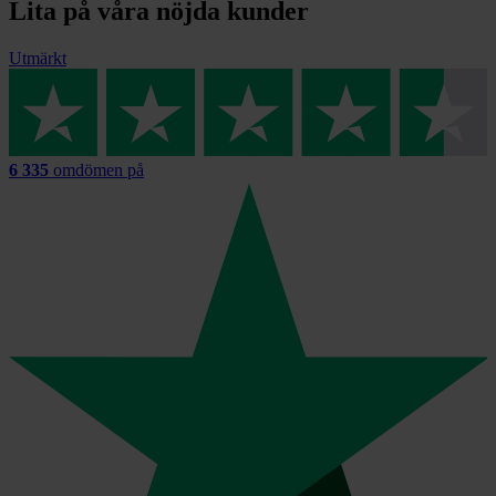
Lita på våra nöjda kunder
Utmärkt
6 335
omdömen på