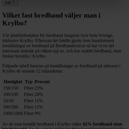
Sök
Vilket fast bredband väljer man i
Krylbo
?
Vår jämförelsetjänst för bredband fungerar över hela Sverige,
inklusive
Krylbo
. Eftersom det hittills gjorts över hundratusen
beställningar av bredband på Bredbandsval.se så har vi en del
intressant statistik på vilken typ av, och hur snabbt bredband, man
brukar beställa i
Krylbo
.
Följande tabell baseras på beställningar av bredband på adresser i
Krylbo
de senaste 12
månaderna:
Hastighet
Typ
Procent
150/150
Fiber
23%
100/100
Fiber
20%
10/10
Fiber
11%
500/500
Fiber
11%
1000/1000
Fiber
9%
Av de som beställt bredband i
Krylbo
väljer
42%
bredband utan