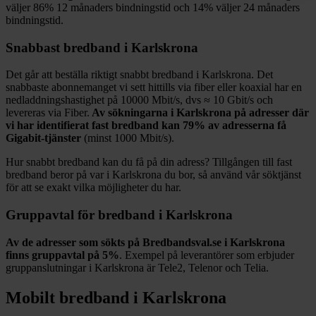
väljer
86%
12
månaders bindningstid och
14%
väljer 24
månaders
bindningstid.
Snabbast bredband i
Karlskrona
Det går att beställa riktigt snabbt bredband i
Karlskrona
. Det
snabbaste abonnemanget vi sett hittills via fiber eller koaxial har en
nedladdningshastighet på
10000
Mbit/s, dvs ≈
10
Gbit/s och
levereras via
Fiber
.
Av sökningarna i
Karlskrona
på adresser där
vi har identifierat fast bredband kan
79%
av adresserna få
Gigabit-tjänster
(minst 1000
Mbit/s).
Hur snabbt bredband kan du få på din adress? Tillgången till fast
bredband beror på var i
Karlskrona
du bor, så använd vår söktjänst
för att se exakt vilka möjligheter du har.
Gruppavtal för bredband i
Karlskrona
Av de adresser som sökts på Bredbandsval.se i
Karlskrona
finns gruppavtal på
5%
. Exempel på leverantörer som erbjuder
gruppanslutningar i
Karlskrona
är
Tele2, Telenor och Telia
.
Mobilt bredband i
Karlskrona