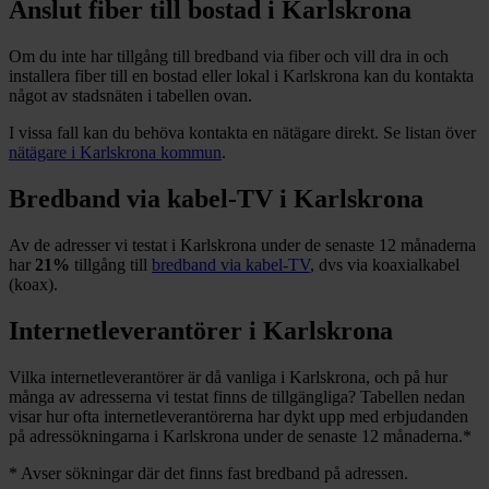
Anslut fiber till bostad i
Karlskrona
Om du inte har tillgång till bredband via fiber och vill dra in och
installera fiber till en bostad eller lokal i
Karlskrona
kan du kontakta
något av stadsnäten i tabellen ovan
.
I vissa fall kan du behöva kontakta en nätägare direkt. Se listan över
nätägare i
Karlskrona
kommun
.
Bredband via kabel-TV i
Karlskrona
Av de adresser vi testat i
Karlskrona
under de senaste 12
månaderna
har
21%
tillgång till
bredband via kabel-TV
, dvs via koaxialkabel
(koax).
Internetleverantörer i
Karlskrona
Vilka internetleverantörer är då vanliga i
Karlskrona
, och på hur
många av adresserna vi testat finns de tillgängliga? Tabellen nedan
visar hur ofta internetleverantörerna har dykt upp med erbjudanden
på adressökningarna i
Karlskrona
under de senaste 12
månaderna.
*
*
Avser sökningar där det finns fast bredband på adressen.