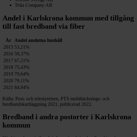
Telia Company AB
Andel i
Karlskrona
kommun med tillgång
till fast bredband via fiber
År
Andel anslutna hushåll
2015
53,21%
2016
59,37%
2017
67,21%
2018
75,43%
2019
79,64%
2020
79,11%
2021
84,94%
Källa: Post- och telestyrelsen, PTS mobiltäcknings- och
bredbandskartläggning 2021, publicerad 2022.
Bredband i andra postorter i
Karlskrona
kommun