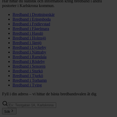
Här hittar du statistik och information kring bredband i andra
postorter i
Karlskrona
kommun.
Bredband i
Drottningskär
Bredband i
Eringsboda
Bredband i
Fridlevstad
Bredband i
Fågelmara
Bredband i
Hasslö
Bredband i
Holmsjö
Bredband i
Jämjö
Bredband i
Lyckeby
Bredband i
Nättraby
Bredband i
Ramdala
Bredband i
Rödeby
Bredband i
Senoren
Bredband i
Sturkö
Bredband i
Tjurkö
Bredband i
Torhamn
Bredband i
Tving
Fyll i din adress – vi hittar de bästa bredbandsvalen åt dig
Sök