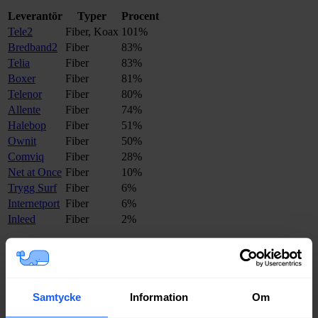
Leverantör
Typer
Procent
Tele2
Fiber, Koax
101%
Bredband2
Fiber
83%
Telia
Fiber
83%
Boxer
Fiber
81%
Telenor
Fiber
80%
Allente
Fiber
74%
Halebop
Fiber
51%
Ownit
Fiber
50%
Comviq
Fiber
28%
Net at Once
Fiber
10%
Trygg Surf
Fiber
6%
Internetport
Fiber
6%
Inleed
Fiber
2%
Om du vill se exakt vilka internetleverantörer som erbjuder
bredband på din adress i
Karlskrona
på
Bredbandsval.se
är det bara
att göra en snabb sökning här:
Samtycke
Information
Om