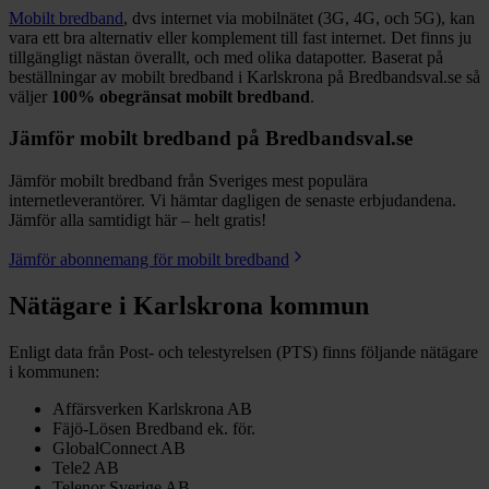
Mobilt bredband
, dvs internet via mobilnätet (3G, 4G, och 5G), kan
vara ett bra alternativ eller komplement till fast internet. Det finns ju
tillgängligt nästan överallt, och med olika datapotter.
Baserat på
beställningar av mobilt bredband i Karlskrona på Bredbandsval.se så
väljer
100%
obegränsat mobilt bredband
.
Jämför mobilt bredband på Bredbandsval.se
Jämför mobilt bredband från Sveriges mest populära
internetleverantörer. Vi hämtar dagligen de senaste erbjudandena.
Jämför alla samtidigt här – helt gratis!
Jämför abonnemang för mobilt bredband
Nätägare i
Karlskrona
kommun
Enligt data från Post- och telestyrelsen (PTS) finns följande nätägare
i kommunen:
Affärsverken Karlskrona AB
Fäjö-Lösen Bredband ek. för.
GlobalConnect AB
Tele2 AB
Telenor Sverige AB