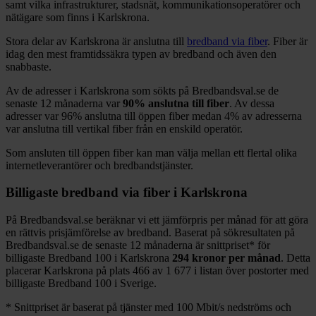
samt vilka infrastrukturer, stadsnät, kommunikationsoperatörer och
nätägare som finns i
Karlskrona
.
Stora delar
av
Karlskrona
är anslutna till
bredband via fiber
. Fiber är
idag den mest framtidssäkra typen av bredband och även den
snabbaste.
Av de adresser i
Karlskrona
som sökts på Bredbandsval.se de
senaste 12
månaderna var
90%
anslutna till fiber
. Av dessa
adresser var
96%
anslutna till öppen fiber medan
4%
av adresserna
var anslutna till vertikal fiber från en enskild operatör.
Som ansluten till öppen fiber kan man välja mellan ett flertal olika
internetleverantörer och bredbandstjänster.
Billigaste bredband via fiber i
Karlskrona
På Bredbandsval.se beräknar vi ett jämförpris per månad för att göra
en rättvis prisjämförelse av bredband. Baserat på sökresultaten på
Bredbandsval.se de senaste 12
månaderna är snittpriset
*
för
billigaste Bredband
100 i
Karlskrona
294
kronor per månad
. Detta
placerar
Karlskrona
på plats
466
av
1 677
i listan över postorter med
billigaste Bredband
100 i Sverige.
*
Snittpriset är baserat på tjänster med 100
Mbit/s nedströms och