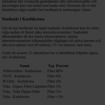
inkluderar inte eventuella gratistjänster eller nätverksavgifter och
placeringen kan vara delad med andra orter. Postorter där vi inte
identifierat något snabbt fast bredband är undantagna i listan.
Stadsnät i
Karlskrona
Om du har bredband via öppet stadsnät i
Karlskrona
kan du oftast
välja mellan ett flertal olika internetleverantörer. Stadsnätet
tillhandahåller då den lokala infrastrukturen, medan
internetleverantören tillhandahåller tillgången till själva internet och
ofta även tjänster som IP-telefoni, TV via internet, med mera.
Under de senaste 12
månaderna har vi identifierat följande öppna
nät i
Karlskrona
.
Namn
Typ
Procent
Affärsverken - Karlskrona
Fiber
88%
iTUX - Karlskrona
Fiber
6%
IP-Only - Karlskrona
Fiber
4%
Telia - Öppen Fiber Lägenhet
Fiber
1%
Telia - Telia Öppen Fiber
Fiber
1%
Telia - Karlskrona
Fiber
<1%