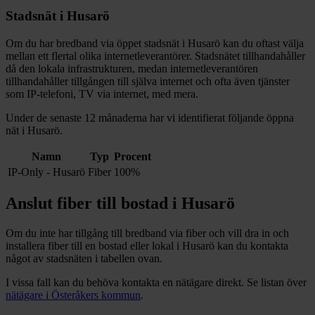
Stadsnät i
Husarö
Om du har bredband via öppet stadsnät i
Husarö
kan du oftast välja
mellan ett flertal olika internetleverantörer. Stadsnätet tillhandahåller
då den lokala infrastrukturen, medan internetleverantören
tillhandahåller tillgången till själva internet och ofta även tjänster
som IP-telefoni, TV via internet, med mera.
Under de senaste 12
månaderna har vi identifierat följande öppna
nät i
Husarö
.
Namn
Typ
Procent
IP-Only - Husarö
Fiber
100%
Anslut fiber till bostad i
Husarö
Om du inte har tillgång till bredband via fiber och vill dra in och
installera fiber till en bostad eller lokal i
Husarö
kan du kontakta
något av stadsnäten i tabellen ovan
.
I vissa fall kan du behöva kontakta en nätägare direkt. Se listan över
nätägare i
Österåkers
kommun
.