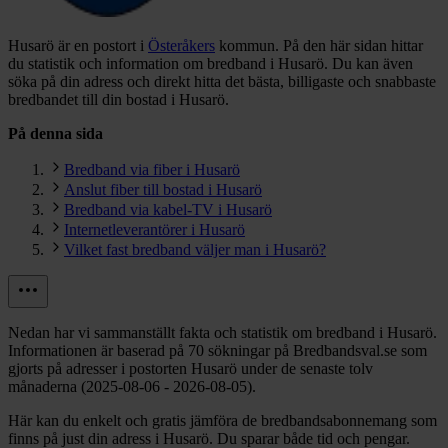
Husarö är en postort i
Österåkers
kommun.
På den här sidan hittar
du statistik och information om bredband i Husarö. Du kan även
söka på din adress och direkt hitta det bästa, billigaste och snabbaste
bredbandet till din bostad i Husarö.
På denna sida
Bredband via fiber i Husarö
Anslut fiber till bostad i Husarö
Bredband via kabel-TV i Husarö
Internetleverantörer i Husarö
Vilket fast bredband väljer man i Husarö?
Nedan har vi sammanställt fakta och statistik om bredband i Husarö.
Informationen är baserad på 70 sökningar på Bredbandsval.se som
gjorts på adresser i postorten Husarö under de senaste tolv
månaderna (2025-08-06 - 2026-08-05).
Här kan du enkelt och gratis jämföra de bredbandsabonnemang som
finns på just din adress i Husarö. Du sparar både tid och pengar.