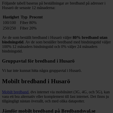
Följande tabell baseras på beställningar av bredband på adresser i
Husarö
de senaste 12
månaderna:
Hastighet
Typ
Procent
100/100
Fiber
80%
250/250
Fiber
20%
Av de som beställt bredband i
Husarö
väljer
80%
bredband utan
bindningstid
. Av de som beställer bredband med bindningstid väljer
100%
12
månaders bindningstid och
0%
väljer 24
månaders
bindningstid.
Gruppavtal för bredband i
Husarö
Vi har inte kunnat hitta några gruppavtal i
Husarö
.
Mobilt bredband i
Husarö
Mobilt bredband
, dvs internet via mobilnätet (3G, 4G, och 5G), kan
vara ett bra alternativ eller komplement till fast internet. Det finns ju
tillgängligt nästan överallt, och med olika datapotter.
Jämför mobilt bredband på Bredbandsval.se