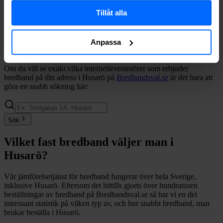
Allente
Fiber
71%
Tillåt alla
Halebop
Fiber
54%
Telenor
Fiber
49%
Trygg Surf
Fiber
40%
Anpassa
Comviq
Fiber
31%
Om du vill se exakt vilka internetleverantörer som erbjuder
bredband på din adress i
Husarö
på
Bredbandsval.se
är det bara att
göra en snabb sökning här:
Sök
Vilket fast bredband väljer man i
Husarö
?
Vår jämförelsetjänst för bredband fungerar över hela Sverige,
inklusive
Husarö
. Eftersom det hittills gjorts över hundratusen
beställningar av bredband på Bredbandsval.se så har vi en del
intressant statistik på vilken typ av, och hur snabbt bredband, man
brukar beställa i
Husarö
.