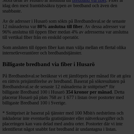
Stora delar
av
Husarö
är anslutna till
bredband via fiber
. Fiber är
idag den mest framtidssäkra typen av bredband och även den
snabbaste.
Av de adresser i
Husarö
som sökts på Bredbandsval.se de senaste
12
månaderna var
80%
anslutna till fiber
. Av dessa adresser var
96%
anslutna till öppen fiber medan
4%
av adresserna var anslutna
till vertikal fiber från en enskild operatör.
Som ansluten till öppen fiber kan man välja mellan ett flertal olika
internetleverantörer och bredbandstjänster.
Billigaste bredband via fiber i
Husarö
På Bredbandsval.se beräknar vi ett jämförpris per månad för att göra
en rättvis prisjämförelse av bredband. Baserat på sökresultaten på
Bredbandsval.se de senaste 12
månaderna är snittpriset
*
för
billigaste Bredband
100 i
Husarö
354
kronor per månad
. Detta
placerar
Husarö
på plats
768
av
1 677
i listan över postorter med
billigaste Bredband
100 i Sverige.
*
Snittpriset är baserat på tjänster med 100
Mbit/s nedströms och
inkluderar inte eventuella gratistjänster eller nätverksavgifter och
placeringen kan vara delad med andra orter. Postorter där vi inte
identifierat något snabbt fast bredband är undantagna i listan.