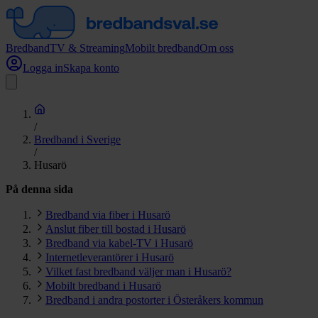
Bredband
TV & Streaming
Mobilt bredband
Om oss
Logga in
Skapa konto
/
Bredband i Sverige
/
Husarö
På denna sida
Bredband via fiber i Husarö
Anslut fiber till bostad i Husarö
Bredband via kabel-TV i Husarö
Internetleverantörer i Husarö
Vilket fast bredband väljer man i Husarö?
Mobilt bredband i Husarö
Bredband i andra postorter i Österåkers kommun