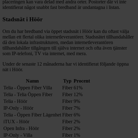
placeringen kan vara delad med andra orter. Postorter där vi inte
identifierat något snabbt fast bredband är undantagna i listan.
Stadsnät i
Höör
Om du har bredband via öppet stadsnät i
Höör
kan du oftast välja
mellan ett flertal olika internetleverantörer. Stadsnätet tillhandahåller
då den lokala infrastrukturen, medan internetleverantören
tillhandahåller tillgången till själva internet och ofta även tjänster
som IP-telefoni, TV via internet, med mera.
Under de senaste 12
månaderna har vi identifierat följande öppna
nät i
Höör
.
Namn
Typ
Procent
Telia - Öppen Fiber Villa
Fiber
61%
Telia - Telia Öppen Fiber
Fiber
12%
Telia - Höör
Fiber
9%
IP-Only - Höör
Fiber
7%
Telia - Öppen Fiber Lägenhet
Fiber
6%
iTUX - Höör
Fiber
2%
Open Infra - Höör
Fiber
2%
IP-Only - Villa
Fiber
1%