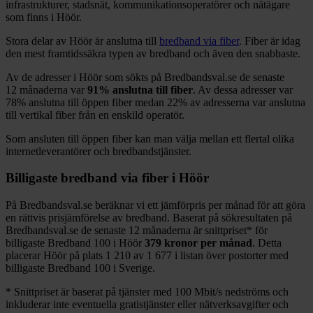
infrastrukturer, stadsnät, kommunikationsoperatörer och nätägare
som finns i
Höör
.
Stora delar
av
Höör
är anslutna till
bredband via fiber
. Fiber är idag
den mest framtidssäkra typen av bredband och även den snabbaste.
Av de adresser i
Höör
som sökts på Bredbandsval.se de senaste
12
månaderna var
91%
anslutna till fiber
. Av dessa adresser var
78%
anslutna till öppen fiber medan
22%
av adresserna var anslutna
till vertikal fiber från en enskild operatör.
Som ansluten till öppen fiber kan man välja mellan ett flertal olika
internetleverantörer och bredbandstjänster.
Billigaste bredband via fiber i
Höör
På Bredbandsval.se beräknar vi ett jämförpris per månad för att göra
en rättvis prisjämförelse av bredband. Baserat på sökresultaten på
Bredbandsval.se de senaste 12
månaderna är snittpriset
*
för
billigaste Bredband
100 i
Höör
379
kronor per månad
. Detta
placerar
Höör
på plats
1 210
av
1 677
i listan över postorter med
billigaste Bredband
100 i Sverige.
*
Snittpriset är baserat på tjänster med 100
Mbit/s nedströms och
inkluderar inte eventuella gratistjänster eller nätverksavgifter och