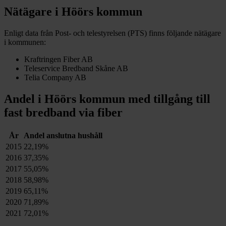
Nätägare i
Höörs
kommun
Enligt data från Post- och telestyrelsen (PTS) finns följande nätägare
i kommunen:
Kraftringen Fiber AB
Teleservice Bredband Skåne AB
Telia Company AB
Andel i
Höörs
kommun med tillgång till
fast bredband via fiber
År
Andel anslutna hushåll
2015
22,19%
2016
37,35%
2017
55,05%
2018
58,98%
2019
65,11%
2020
71,89%
2021
72,01%