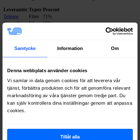
Leverantör
Typer
Procent
Telenor
Fiber
71%
Net at Once
Fiber
68%
Inleed
Fiber
62%
Telia
Fiber
62%
Allente
Fiber
62%
Samtycke
Information
Om
Ownit
Fiber
57%
Bredband2
Fiber
57%
Boxer
Fiber
56%
Denna webbplats använder cookies
Halebop
Fiber
41%
Tele2
Fiber
32%
Vi samlar in data genom cookies för att leverera vår
Trygg Surf
Fiber
29%
tjänst, förbättra produkten och för att genomföra relevant
Comviq
Fiber
25%
marknadsföring av våra tjänster genom tredje part. Du
Internetport
Fiber
17%
kan själv kontrollera dina inställningar genom att anpassa
cookies.
Om du vill se exakt vilka internetleverantörer som erbjuder
bredband på din adress i
Höör
på
Bredbandsval.se
är det bara att
göra en snabb sökning här:
Tillåt alla