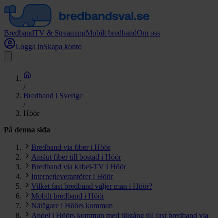
Bredband
TV & Streaming
Mobilt bredband
Om oss
Logga in
Skapa konto
/
Bredband i Sverige
/
Höör
På denna sida
Bredband via fiber i Höör
Anslut fiber till bostad i Höör
Bredband via kabel-TV i Höör
Internetleverantörer i Höör
Vilket fast bredband väljer man i Höör?
Mobilt bredband i Höör
Nätägare i Höörs kommun
Andel i Höörs kommun med tillgång till fast bredband via