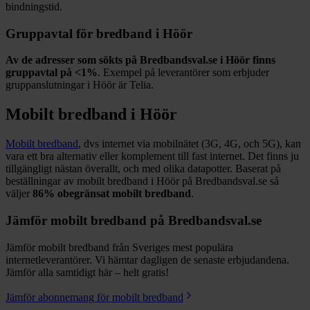
bindningstid.
Gruppavtal för bredband i
Höör
Av de adresser som sökts på Bredbandsval.se i
Höör
finns
gruppavtal på
<1%
. Exempel på leverantörer som erbjuder
gruppanslutningar i
Höör
är
Telia
.
Mobilt bredband i
Höör
Mobilt bredband
, dvs internet via mobilnätet (3G, 4G, och 5G), kan
vara ett bra alternativ eller komplement till fast internet. Det finns ju
tillgängligt nästan överallt, och med olika datapotter.
Baserat på
beställningar av mobilt bredband i Höör på Bredbandsval.se så
väljer
86%
obegränsat mobilt bredband
.
Jämför mobilt bredband på Bredbandsval.se
Jämför mobilt bredband från Sveriges mest populära
internetleverantörer. Vi hämtar dagligen de senaste erbjudandena.
Jämför alla samtidigt här – helt gratis!
Jämför abonnemang för mobilt bredband