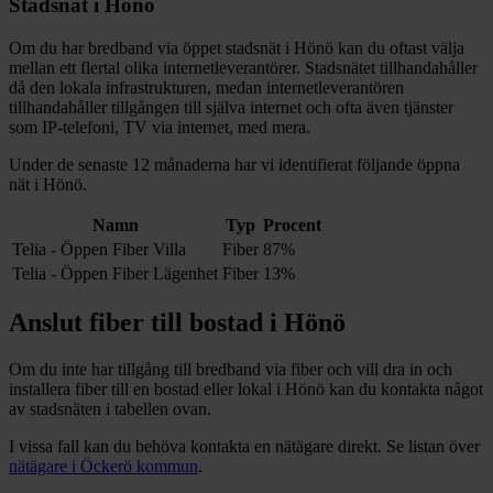
Stadsnät i
Hönö
Om du har bredband via öppet stadsnät i
Hönö
kan du oftast välja
mellan ett flertal olika internetleverantörer. Stadsnätet tillhandahåller
då den lokala infrastrukturen, medan internetleverantören
tillhandahåller tillgången till själva internet och ofta även tjänster
som IP-telefoni, TV via internet, med mera.
Under de senaste 12
månaderna har vi identifierat följande öppna
nät i
Hönö
.
Namn
Typ
Procent
Telia - Öppen Fiber Villa
Fiber
87%
Telia - Öppen Fiber Lägenhet
Fiber
13%
Anslut fiber till bostad i
Hönö
Om du inte har tillgång till bredband via fiber och vill dra in och
installera fiber till en bostad eller lokal i
Hönö
kan du kontakta något
av stadsnäten i tabellen ovan
.
I vissa fall kan du behöva kontakta en nätägare direkt. Se listan över
nätägare i
Öckerö
kommun
.