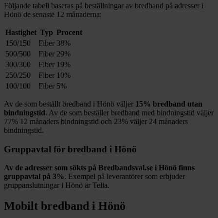
Följande tabell baseras på beställningar av bredband på adresser i
Hönö
de senaste 12
månaderna:
Hastighet
Typ
Procent
150/150
Fiber
38%
500/500
Fiber
29%
300/300
Fiber
19%
250/250
Fiber
10%
100/100
Fiber
5%
Av de som beställt bredband i
Hönö
väljer
15%
bredband utan
bindningstid
. Av de som beställer bredband med bindningstid väljer
77%
12
månaders bindningstid och
23%
väljer 24
månaders
bindningstid.
Gruppavtal för bredband i
Hönö
Av de adresser som sökts på Bredbandsval.se i
Hönö
finns
gruppavtal på
3%
. Exempel på leverantörer som erbjuder
gruppanslutningar i
Hönö
är
Telia
.
Mobilt bredband i
Hönö