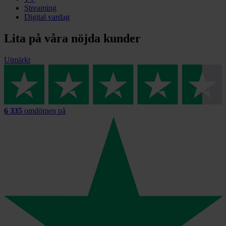
Streaming
Digital vardag
Lita på våra nöjda kunder
Utmärkt
6 335
omdömen på