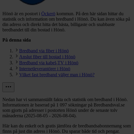
Hönö är en postort i
Öckerö
kommun.
På den här sidan hittar du
statistik och information om bredband i Hönö. Du kan även söka på
din adress och direkt hitta det bästa, billigaste och snabbaste
bredbandet till din bostad i Hönö.
På denna sida
Bredband via fiber i Hönö
Anslut fiber till bostad i Hönö
Bredband via kabel-TV i Hönö
Internetleverantörer i Hönö
Vilket fast bredband väljer man i Hönö?
Nedan har vi sammanställt fakta och statistik om bredband i Hönö.
Informationen är baserad på 1 097 sökningar på Bredbandsval.se
som gjorts på adresser i postorten Hönö under de senaste tolv
månaderna (2025-08-05 - 2026-08-04).
Här kan du enkelt och gratis jämföra de bredbandsabonnemang som
finns på just din adress i Hönö. Du sparar både tid och pengar.