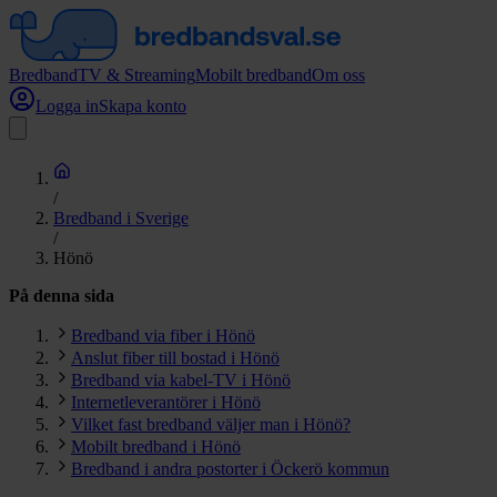
Bredband
TV & Streaming
Mobilt bredband
Om oss
Logga in
Skapa konto
/
Bredband i Sverige
/
Hönö
På denna sida
Bredband via fiber i Hönö
Anslut fiber till bostad i Hönö
Bredband via kabel-TV i Hönö
Internetleverantörer i Hönö
Vilket fast bredband väljer man i Hönö?
Mobilt bredband i Hönö
Bredband i andra postorter i Öckerö kommun