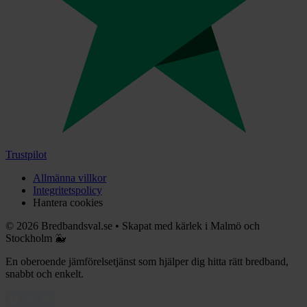
Trustpilot
Allmänna villkor
Integritetspolicy
Hantera cookies
©
2026
Bredbandsval.se
•
Skapat med kärlek i Malmö och
Stockholm 🐳
En oberoende jämförelsetjänst som hjälper dig hitta rätt bredband,
snabbt och enkelt.