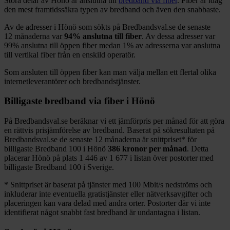
Stora delar
av
Hönö
är anslutna till
bredband via fiber
. Fiber är idag
den mest framtidssäkra typen av bredband och även den snabbaste.
Av de adresser i
Hönö
som sökts på Bredbandsval.se de senaste
12
månaderna var
94%
anslutna till fiber
. Av dessa adresser var
99%
anslutna till öppen fiber medan
1%
av adresserna var anslutna
till vertikal fiber från en enskild operatör.
Som ansluten till öppen fiber kan man välja mellan ett flertal olika
internetleverantörer och bredbandstjänster.
Billigaste bredband via fiber i
Hönö
På Bredbandsval.se beräknar vi ett jämförpris per månad för att göra
en rättvis prisjämförelse av bredband. Baserat på sökresultaten på
Bredbandsval.se de senaste 12
månaderna är snittpriset
*
för
billigaste Bredband
100 i
Hönö
386
kronor per månad
. Detta
placerar
Hönö
på plats
1 446
av
1 677
i listan över postorter med
billigaste Bredband
100 i Sverige.
*
Snittpriset är baserat på tjänster med 100
Mbit/s nedströms och
inkluderar inte eventuella gratistjänster eller nätverksavgifter och
placeringen kan vara delad med andra orter. Postorter där vi inte
identifierat något snabbt fast bredband är undantagna i listan.