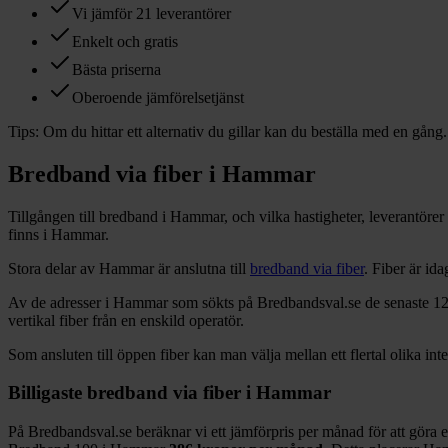
Vi jämför 21 leverantörer
Enkelt och gratis
Bästa priserna
Oberoende jämförelsetjänst
Tips:
Om du hittar ett alternativ du gillar kan du beställa med en gång.
Bredband via fiber i
Hammar
Tillgången till bredband i
Hammar
, och vilka hastigheter, leverantör
finns i
Hammar
.
Stora delar
av
Hammar
är anslutna till
bredband via fiber
. Fiber är id
Av de adresser i
Hammar
som sökts på Bredbandsval.se de senaste 1
vertikal fiber från en enskild operatör.
Som ansluten till öppen fiber kan man välja mellan ett flertal olika int
Billigaste bredband via fiber i
Hammar
På Bredbandsval.se beräknar vi ett jämförpris per månad för att göra 