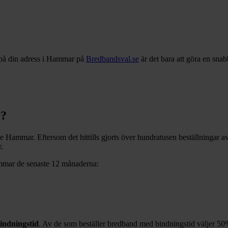
på din adress i
Hammar
på
Bredbandsval.se
är det bara att göra en sna
r
?
ve
Hammar
. Eftersom det hittills gjorts över hundratusen beställningar a
r
.
mmar
de senaste 12
månaderna:
indningstid
. Av de som beställer bredband med bindningstid väljer
50