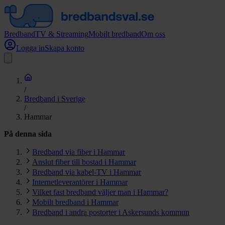
Bredband
TV & Streaming
Mobilt bredband
Om oss
Logga in
Skapa konto
/
Bredband i Sverige
/
Hammar
På denna sida
Bredband via fiber i Hammar
Anslut fiber till bostad i Hammar
Bredband via kabel-TV i Hammar
Internetleverantörer i Hammar
Vilket fast bredband väljer man i Hammar?
Mobilt bredband i Hammar
Bredband i andra postorter i Askersunds kommun