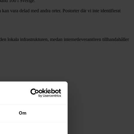
dband
100 i Sverige.
 kan vara delad med andra orter. Postorter där vi inte identifierat
å den lokala infrastrukturen, medan internetleverantören tillhandahåller
Om
adsnäten i tabellen ovan
.