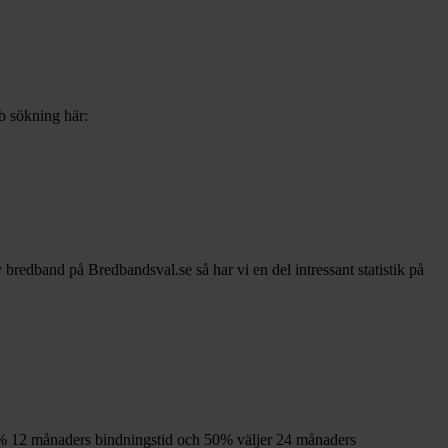
bb sökning här:
v bredband på Bredbandsval.se så har vi en del intressant statistik på
%
12
månaders bindningstid och
50%
väljer 24
månaders