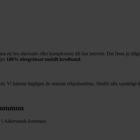
 ett bra alternativ eller komplement till fast internet. Det finns ju till
ljer
100%
obegränsat mobilt bredband
.
r. Vi hämtar dagligen de senaste erbjudandena. Jämför alla samtidigt hä
kommun
 i
Askersunds
kommun.