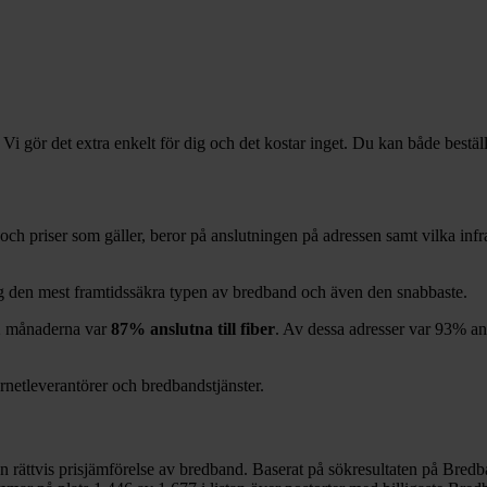
 Vi gör det extra enkelt för dig och det kostar inget. Du kan både bestäl
er och priser som gäller, beror på anslutningen på adressen samt vilka i
ag den mest framtidssäkra typen av bredband och även den snabbaste.
2
månaderna var
87%
anslutna till fiber
. Av dessa adresser var
93%
an
ernetleverantörer och bredbandstjänster.
en rättvis prisjämförelse av bredband. Baserat på sökresultaten på Bredb