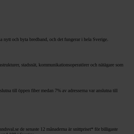
la nytt och byta bredband, och det fungerar i hela Sverige.
nfrastrukturer, stadsnät, kommunikationsoperatörer och nätägare som
slutna till öppen fiber medan
7%
av adresserna var anslutna till
andsval.se de senaste 12
månaderna är snittpriset
*
för billigaste