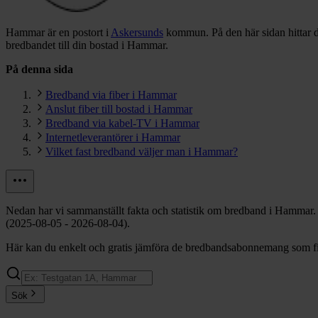
Hammar är en postort i
Askersunds
kommun.
På den här sidan hittar
bredbandet till din bostad i Hammar.
På denna sida
Bredband via fiber i Hammar
Anslut fiber till bostad i Hammar
Bredband via kabel-TV i Hammar
Internetleverantörer i Hammar
Vilket fast bredband väljer man i Hammar?
Nedan har vi sammanställt fakta och statistik om bredband i Hammar.
(2025-08-05 - 2026-08-04).
Här kan du enkelt och gratis jämföra de bredbandsabonnemang som fin
Sök