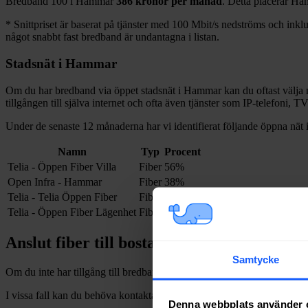
Bredband
100 i
Hammar
386
kronor per månad
. Detta placerar
Ha
*
Snittpriset är baserat på tjänster med 100
Mbit/s nedströms och inklud
något snabbt fast bredband är undantagna i listan.
Stadsnät i
Hammar
Om du har bredband via öppet stadsnät i
Hammar
kan du oftast välja 
tillgången till själva internet och ofta även tjänster som IP-telefoni, T
Under de senaste 12
månaderna har vi identifierat följande öppna nät 
Namn
Typ
Procent
Telia - Öppen Fiber Villa
Fiber
56%
Open Infra - Hammar
Fiber
38%
Telia - Telia Öppen Fiber
Fiber
3%
Telia - Öppen Fiber Lägenhet
Fiber
3%
Anslut fiber till bostad i
Hammar
Samtycke
Om du inte har tillgång till bredband via fiber och vill dra in och installe
I vissa fall kan du behöva kontakta en nätägare direkt. Se listan över
n
Denna webbplats använder 