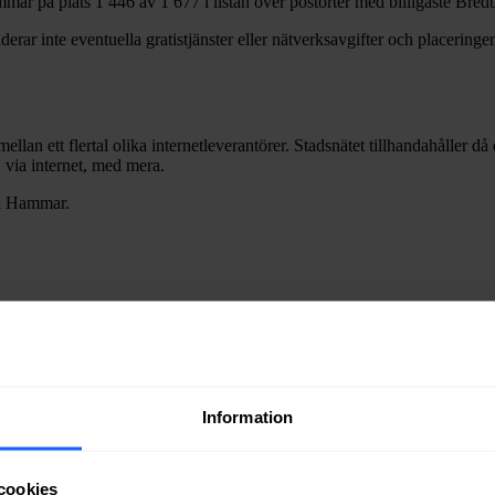
mmar
på plats
1 446
av
1 677
i listan över postorter med billigaste Bre
erar inte eventuella gratistjänster eller nätverksavgifter och placeringen
mellan ett flertal olika internetleverantörer. Stadsnätet tillhandahåller d
V via internet, med mera.
i
Hammar
.
Information
ra fiber till en bostad eller lokal i
Hammar
kan du kontakta något av st
ätägare i
Askersunds
kommun
.
cookies