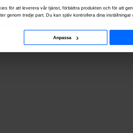
es för att leverera vår tjänst, förbättra produkten och för att ge
er genom tredje part. Du kan själv kontrollera dina inställninga
 via kabel-TV (via koaxialkabel) i
Hammar
.
Anpassa
v adresserna vi testat finns de tillgängliga? Tabellen nedan visar hur 