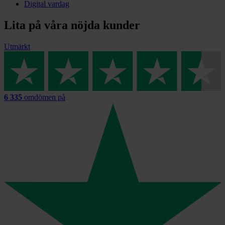
Digital vardag
Lita på våra nöjda kunder
Utmärkt
6 335
omdömen på