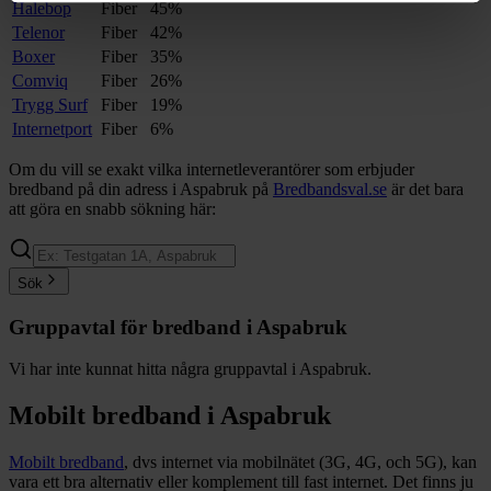
Halebop
Fiber
45%
Telenor
Fiber
42%
Boxer
Fiber
35%
Comviq
Fiber
26%
Trygg Surf
Fiber
19%
Internetport
Fiber
6%
Om du vill se exakt vilka internetleverantörer som erbjuder
bredband på din adress i
Aspabruk
på
Bredbandsval.se
är det bara
att göra en snabb sökning här:
Sök
Gruppavtal för bredband i
Aspabruk
Vi har inte kunnat hitta några gruppavtal i
Aspabruk
.
Mobilt bredband i
Aspabruk
Mobilt bredband
, dvs internet via mobilnätet (3G, 4G, och 5G), kan
vara ett bra alternativ eller komplement till fast internet. Det finns ju