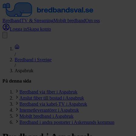
Bredband
TV & Streaming
Mobilt bredband
Om oss
Logga in
Skapa konto
/
Bredband i Sverige
/
Aspabruk
På denna sida
Bredband via fiber i Aspabruk
Anslut fiber till bostad i Aspabruk
Bredband via kabel-TV i Aspabruk
Internetleverantörer i Aspabruk
Mobilt bredband i Aspabruk
Bredband i andra postorter i Askersunds kommun