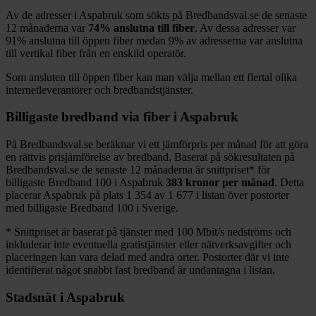
Av de adresser i
Aspabruk
som sökts på Bredbandsval.se de senaste
12
månaderna var
74%
anslutna till fiber
. Av dessa adresser var
91%
anslutna till öppen fiber medan
9%
av adresserna var anslutna
till vertikal fiber från en enskild operatör.
Som ansluten till öppen fiber kan man välja mellan ett flertal olika
internetleverantörer och bredbandstjänster.
Billigaste bredband via fiber i
Aspabruk
På Bredbandsval.se beräknar vi ett jämförpris per månad för att göra
en rättvis prisjämförelse av bredband. Baserat på sökresultaten på
Bredbandsval.se de senaste 12
månaderna är snittpriset
*
för
billigaste Bredband
100 i
Aspabruk
383
kronor per månad
. Detta
placerar
Aspabruk
på plats
1 354
av
1 677
i listan över postorter
med billigaste Bredband
100 i Sverige.
*
Snittpriset är baserat på tjänster med 100
Mbit/s nedströms och
inkluderar inte eventuella gratistjänster eller nätverksavgifter och
placeringen kan vara delad med andra orter. Postorter där vi inte
identifierat något snabbt fast bredband är undantagna i listan.
Stadsnät i
Aspabruk