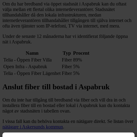
Om du har bredband via öppet stadsnät i
Aspabruk
kan du oftast
välja mellan ett flertal olika internetleverantörer. Stadsnätet
tillhandahåller då den lokala infrastrukturen, medan
internetleverantören tillhandahåller tillgången till själva internet och
ofta även tjänster som IP-telefoni, TV via internet, med mera.
Under de senaste 12
månaderna har vi identifierat följande öppna
nät i
Aspabruk
.
Namn
Typ
Procent
Telia - Öppen Fiber Villa
Fiber
89%
Open Infra - Aspabruk
Fiber
5%
Telia - Öppen Fiber Lägenhet
Fiber
5%
Anslut fiber till bostad i
Aspabruk
Om du inte har tillgång till bredband via fiber och vill dra in och
installera fiber till en bostad eller lokal i
Aspabruk
kan du kontakta
något av stadsnäten i tabellen ovan
.
I vissa fall kan du behöva kontakta en nätägare direkt. Se listan över
nätägare i
Askersunds
kommun
.