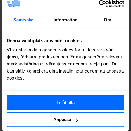
Bredband via kabel-TV i
Aspabruk
I våra sökningar har vi inte kunnat hitta några adresser med
Samtycke
Information
Om
bredband via kabel-TV (via koaxialkabel) i
Aspabruk
.
Internetleverantörer i
Aspabruk
Denna webbplats använder cookies
Vilka internetleverantörer är då vanliga i
Aspabruk
, och på hur
Vi samlar in data genom cookies för att leverera vår
många av adresserna vi testat finns de tillgängliga? Tabellen nedan
visar hur ofta internetleverantörerna har dykt upp med erbjudanden
tjänst, förbättra produkten och för att genomföra relevant
på adressökningarna i
Aspabruk
under de senaste 12
månaderna.
*
marknadsföring av våra tjänster genom tredje part. Du
kan själv kontrollera dina inställningar genom att anpassa
*
Avser sökningar där det finns fast bredband på adressen.
cookies.
Leverantör
Typer
Procent
Inleed
Fiber
61%
Net at Once
Fiber
61%
Telia
Fiber
55%
Tillåt alla
Allente
Fiber
52%
Bredband2
Fiber
52%
Anpassa
Ownit
Fiber
48%
Tele2
Fiber
48%