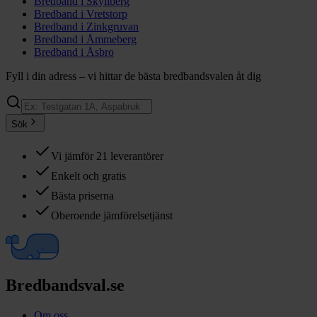
Bredband i
Skyllberg
Bredband i
Vretstorp
Bredband i
Zinkgruvan
Bredband i
Åmmeberg
Bredband i
Åsbro
Fyll i din adress – vi hittar de bästa bredbandsvalen åt dig
Sök
Vi jämför 21 leverantörer
Enkelt och gratis
Bästa priserna
Oberoende jämförelsetjänst
Bredbandsval.se
Om oss