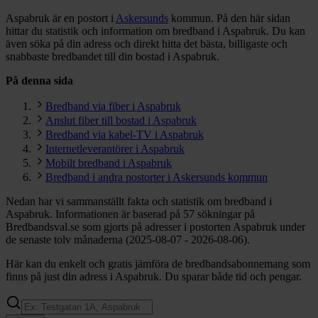
Aspabruk är en postort i
Askersunds
kommun.
På den här sidan
hittar du statistik och information om bredband i Aspabruk. Du kan
även söka på din adress och direkt hitta det bästa, billigaste och
snabbaste bredbandet till din bostad i Aspabruk.
På denna sida
Bredband via fiber i Aspabruk
Anslut fiber till bostad i Aspabruk
Bredband via kabel-TV i Aspabruk
Internetleverantörer i Aspabruk
Mobilt bredband i Aspabruk
Bredband i andra postorter i Askersunds kommun
Nedan har vi sammanställt fakta och statistik om bredband i
Aspabruk. Informationen är baserad på 57 sökningar på
Bredbandsval.se som gjorts på adresser i postorten Aspabruk under
de senaste tolv månaderna (2025-08-07 - 2026-08-06).
Här kan du enkelt och gratis jämföra de bredbandsabonnemang som
finns på just din adress i Aspabruk. Du sparar både tid och pengar.