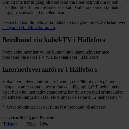
Om du inte har tillgång till bredband via fiber och vill dra in och
installera fiber till en bostad eller lokal i
Hällefors
kan du kontakta
något av stadsnäten i tabellen ovan
.
I vissa fall kan du behöva kontakta en nätägare direkt. Se listan över
nätägare i
Hällefors
kommun
.
Bredband via kabel-TV i
Hällefors
I våra sökningar har vi inte kunnat hitta några adresser med
bredband via kabel-TV (via koaxialkabel) i
Hällefors
.
Internetleverantörer i
Hällefors
Vilka internetleverantörer är då vanliga i
Hällefors
, och på hur
många av adresserna vi testat finns de tillgängliga? Tabellen nedan
visar hur ofta internetleverantörerna har dykt upp med erbjudanden
på adressökningarna i
Hällefors
under de senaste 12
månaderna.
*
*
Avser sökningar där det finns fast bredband på adressen.
Leverantör
Typer
Procent
Telenor
Fiber
64%