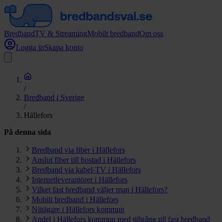
Bredband
TV & Streaming
Mobilt bredband
Om oss
Logga in
Skapa konto
/
Bredband i Sverige
/
Hällefors
På denna sida
Bredband via fiber i Hällefors
Anslut fiber till bostad i Hällefors
Bredband via kabel-TV i Hällefors
Internetleverantörer i Hällefors
Vilket fast bredband väljer man i Hällefors?
Mobilt bredband i Hällefors
Nätägare i Hällefors kommun
Andel i Hällefors kommun med tillgång till fast bredband