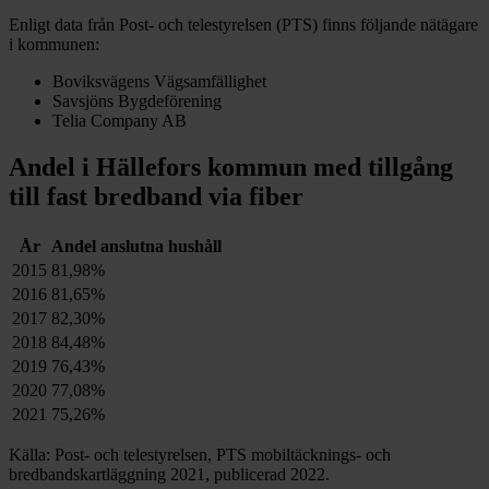
Enligt data från Post- och telestyrelsen (PTS) finns följande nätägare
i kommunen:
Boviksvägens Vägsamfällighet
Savsjöns Bygdeförening
Telia Company AB
Andel i
Hällefors
kommun med tillgång
till fast bredband via fiber
År
Andel anslutna hushåll
2015
81,98%
2016
81,65%
2017
82,30%
2018
84,48%
2019
76,43%
2020
77,08%
2021
75,26%
Källa: Post- och telestyrelsen, PTS mobiltäcknings- och
bredbandskartläggning 2021, publicerad 2022.