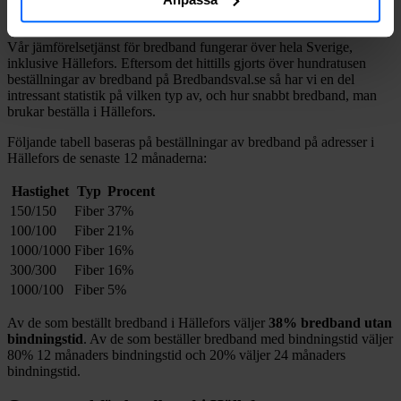
Hällefors
?
Vår jämförelsetjänst för bredband fungerar över hela Sverige,
inklusive
Hällefors
. Eftersom det hittills gjorts över hundratusen
beställningar av bredband på Bredbandsval.se så har vi en del
intressant statistik på vilken typ av, och hur snabbt bredband, man
brukar beställa i
Hällefors
.
Följande tabell baseras på beställningar av bredband på adresser i
Hällefors
de senaste 12
månaderna:
Hastighet
Typ
Procent
150/150
Fiber
37%
100/100
Fiber
21%
1000/1000
Fiber
16%
300/300
Fiber
16%
1000/100
Fiber
5%
Av de som beställt bredband i
Hällefors
väljer
38%
bredband utan
bindningstid
. Av de som beställer bredband med bindningstid väljer
80%
12
månaders bindningstid och
20%
väljer 24
månaders
bindningstid.