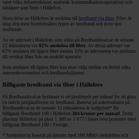
samt vilka infrastrukturer, stadsnät, kommunikationsoperatörer och
nätägare som finns i
Hällefors
.
Stora delar
av
Hällefors
är anslutna till
bredband via fiber
. Fiber är
idag den mest framtidssäkra typen av bredband och även den
snabbaste.
Av de adresser i
Hällefors
som sökts på Bredbandsval.se de senaste
12
månaderna var
82%
anslutna till fiber
. Av dessa adresser var
67%
anslutna till öppen fiber medan
33%
av adresserna var anslutna
till vertikal fiber från en enskild operatör.
Som ansluten till öppen fiber kan man välja mellan ett flertal olika
internetleverantörer och bredbandstjänster.
Billigaste bredband via fiber i
Hällefors
På Bredbandsval.se beräknar vi ett jämförpris per månad för att göra
en rättvis prisjämförelse av bredband. Baserat på sökresultaten på
Bredbandsval.se de senaste 12
månaderna är snittpriset
*
för
billigaste Bredband
100 i
Hällefors
384
kronor per månad
. Detta
placerar
Hällefors
på plats
1 389
av
1 677
i listan över postorter med
billigaste Bredband
100 i Sverige.
*
Snittpriset är baserat på tjänster med 100
Mbit/s nedströms och