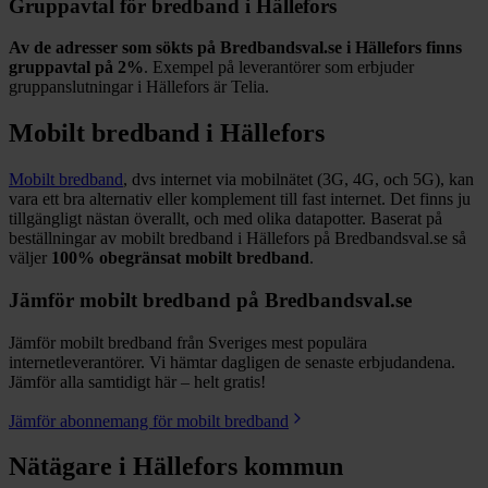
Gruppavtal för bredband i
Hällefors
Av de adresser som sökts på Bredbandsval.se i
Hällefors
finns
gruppavtal på
2%
. Exempel på leverantörer som erbjuder
gruppanslutningar i
Hällefors
är
Telia
.
Mobilt bredband i
Hällefors
Mobilt bredband
, dvs internet via mobilnätet (3G, 4G, och 5G), kan
vara ett bra alternativ eller komplement till fast internet. Det finns ju
tillgängligt nästan överallt, och med olika datapotter.
Baserat på
beställningar av mobilt bredband i Hällefors på Bredbandsval.se så
väljer
100%
obegränsat mobilt bredband
.
Jämför mobilt bredband på Bredbandsval.se
Jämför mobilt bredband från Sveriges mest populära
internetleverantörer. Vi hämtar dagligen de senaste erbjudandena.
Jämför alla samtidigt här – helt gratis!
Jämför abonnemang för mobilt bredband
Nätägare i
Hällefors
kommun