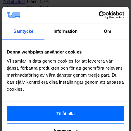
Net at Once
Fiber
53%
Inleed
Fiber
50%
Telia
Fiber
49%
Allente
Fiber
49%
Bredband2
Fiber
45%
Samtycke
Information
Om
Ownit
Fiber
44%
Boxer
Fiber
43%
Halebop
Fiber
30%
Denna webbplats använder cookies
Trygg Surf
Fiber
22%
Comviq
Fiber
20%
Vi samlar in data genom cookies för att leverera vår
Tele2
Fiber
19%
tjänst, förbättra produkten och för att genomföra relevant
Internetport
Fiber
13%
marknadsföring av våra tjänster genom tredje part. Du
kan själv kontrollera dina inställningar genom att anpassa
Om du vill se exakt vilka internetleverantörer som erbjuder
bredband på din adress i
Hällefors
på
Bredbandsval.se
är det bara att
cookies.
göra en snabb sökning här:
Sök
Tillåt alla
Vilket fast bredband väljer man i
Anpassa