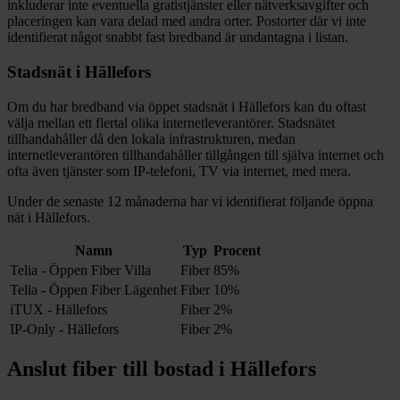
inkluderar inte eventuella gratistjänster eller nätverksavgifter och
placeringen kan vara delad med andra orter. Postorter där vi inte
identifierat något snabbt fast bredband är undantagna i listan.
Stadsnät i
Hällefors
Om du har bredband via öppet stadsnät i
Hällefors
kan du oftast
välja mellan ett flertal olika internetleverantörer. Stadsnätet
tillhandahåller då den lokala infrastrukturen, medan
internetleverantören tillhandahåller tillgången till själva internet och
ofta även tjänster som IP-telefoni, TV via internet, med mera.
Under de senaste 12
månaderna har vi identifierat följande öppna
nät i
Hällefors
.
Namn
Typ
Procent
Telia - Öppen Fiber Villa
Fiber
85%
Telia - Öppen Fiber Lägenhet
Fiber
10%
iTUX - Hällefors
Fiber
2%
IP-Only - Hällefors
Fiber
2%
Anslut fiber till bostad i
Hällefors